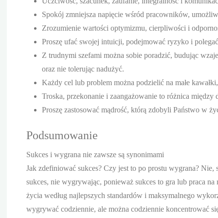
Uczciwość, szacunek, zaufanie, integralność i komunikac
Spokój zmniejsza napięcie wśród pracowników, umożliwi
Zrozumienie wartości optymizmu, cierpliwości i odpornośc
Proszę ufać swojej intuicji, podejmować ryzyko i poleg
Z trudnymi szefami można sobie poradzić, budując wzaje
oraz nie tolerując nadużyć.
Każdy cel lub problem można podzielić na małe kawałki, 
Troska, przekonanie i zaangażowanie to różnica międz
Proszę zastosować mądrość, którą zdobyli Państwo w 
Podsumowanie
Sukces i wygrana nie zawsze są synonimami
Jak zdefiniować sukces? Czy jest to po prostu wygrana? Nie
sukces, nie wygrywając, ponieważ sukces to gra lub praca n
życia według najlepszych standardów i maksymalnego wykorz
wygrywać codziennie, ale można codziennie koncentrować się 