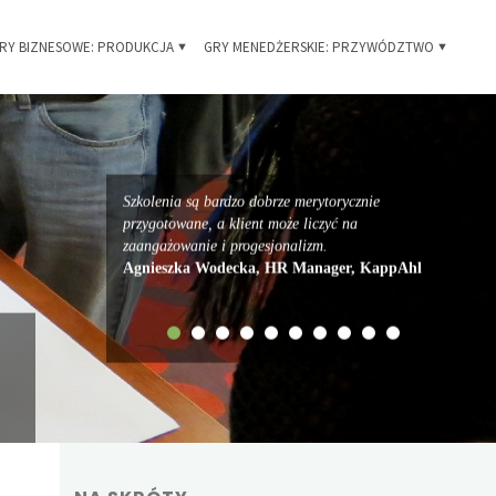
RY BIZNESOWE: PRODUKCJA
GRY MENEDŻERSKIE: PRZYWÓDZTWO
Szkolenia są bardzo dobrze merytorycznie
przygotowane, a klient może liczyć na
zaangażowanie i progesjonalizm.
Agnieszka Wodecka, HR Manager, KappAhl