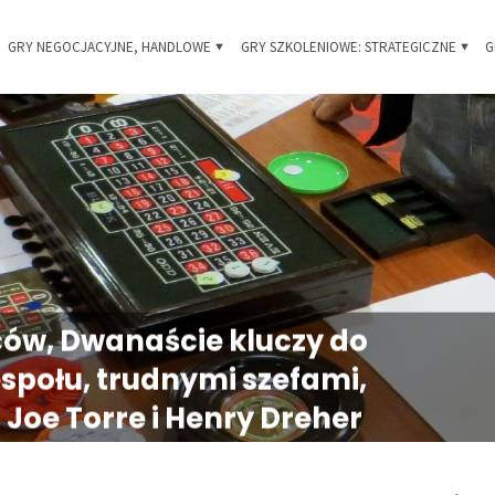
Skip
GRY NEGOCJACYJNE, HANDLOWE
GRY SZKOLENIOWE: STRATEGICZNE
G
 i
to
owe
content
ców, Dwanaście kluczy do
społu, trudnymi szefami,
Joe Torre i Henry Dreher