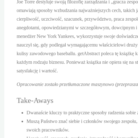
Joe Torre destyluje swoją filozofię zarządzania i „gracza ze
omawiają sposoby wzbudzania najważniejszych cech, takich j
cierpliwość, uczciwość, szacunek, przywództwo, praca zespoło
anegdotami, opowiedzianymi w szczegółowym, dowcipnym i serd
menedżer New York Yankees, wykorzystuje swoje doświadczeni
nauczył się, gdy podlegał wymagającemu właścicielowi drużyny
kulisy zawodowego baseballu. getAbstract poleca tę książkę
każdym rodzaju biznesu. Ponieważ książka nie opiera się na s
satysfakcję i wartość.
Opracowanie zostało przetłumaczone maszynowo (przepraszam
Take-Aways
Dwanaście kluczy to praktyczne sposoby radzenia sobie 
Muszą Państwo znać siebie i członków swojego zespołu, a 
swoich pracowników.