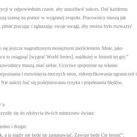
pozycji w odpowiednim czasie, aby umożliwić sukces. Dać każdemu
pszą szansę na pomoc w wygranej zespołu. Pracownicy muszą jak
e, pilnie pracując i zgłaszając swoje uwagi, aby można było rozważyć
ło się jeszcze nagrodzonym mosiężnym pierścieniem. Mnie, jako
 to osiągnąć [wygrać World Series], najdłużej w historii tej gry.”
zawodnicy muszą znać siebie. Uczciwe spojrzenie na własne
ozpoznania i rozwinięcia mocnych stron, zidentyfikowania ograniczeń i
i. Nie należy bać się podejmowania ryzyka i popełniania błędów,
e’a
czyniły się do zdobycia dwóch mistrzostw świata:
edno i drugie.
a ja nigdy nie będę się zastanawiać. Zawsze będę Cię bronić”.