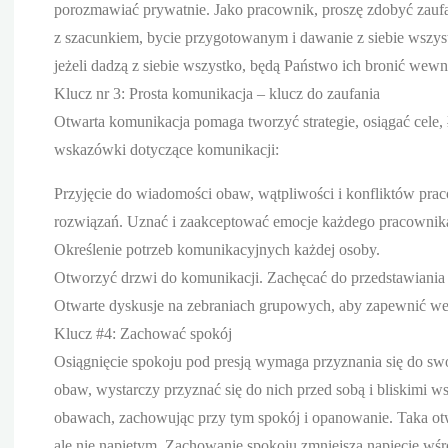
porozmawiać prywatnie. Jako pracownik, proszę zdobyć zaufan
z szacunkiem, bycie przygotowanym i dawanie z siebie wszys
jeżeli dadzą z siebie wszystko, będą Państwo ich bronić wewną
Klucz nr 3: Prosta komunikacja – klucz do zaufania
Otwarta komunikacja pomaga tworzyć strategie, osiągać cele, 
wskazówki dotyczące komunikacji:
Przyjęcie do wiadomości obaw, wątpliwości i konfliktów pr
rozwiązań. Uznać i zaakceptować emocje każdego pracownik
Określenie potrzeb komunikacyjnych każdej osoby.
Otworzyć drzwi do komunikacji. Zachęcać do przedstawiania
Otwarte dyskusje na zebraniach grupowych, aby zapewnić wen
Klucz #4: Zachować spokój
Osiągnięcie spokoju pod presją wymaga przyznania się do swo
obaw, wystarczy przyznać się do nich przed sobą i bliskim
obawach, zachowując przy tym spokój i opanowanie. Taka ot
ale nie napiętym. Zachowanie spokoju zmniejsza napięcie wś