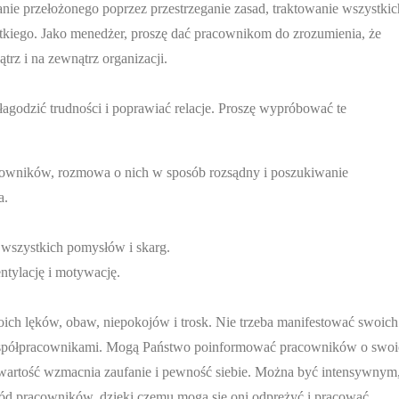
ie przełożonego poprzez przestrzeganie zasad, traktowanie wszystkic
tkiego. Jako menedżer, proszę dać pracownikom do zrozumienia, że
trz i na zewnątrz organizacji.
łagodzić trudności i poprawiać relacje. Proszę wypróbować te
acowników, rozmowa o nich w sposób rozsądny i poszukiwanie
a.
 wszystkich pomysłów i skarg.
tylację i motywację.
ich lęków, obaw, niepokojów i trosk. Nie trzeba manifestować swoich
i współpracownikami. Mogą Państwo poinformować pracowników o swo
wartość wzmacnia zaufanie i pewność siebie. Można być intensywnym
ród pracowników, dzięki czemu mogą się oni odprężyć i pracować.