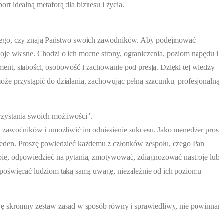
port idealną metaforą dla biznesu i życia.
 tego, czy znają Państwo swoich zawodników. Aby podejmować
oje własne. Chodzi o ich mocne strony, ograniczenia, poziom napędu i
ment, słabości, osobowość i zachowanie pod presją. Dzięki tej wiedzy
że przystąpić do działania, zachowując pełną szacunku, profesjonaln
ystania swoich możliwości”.
ch zawodników i umożliwić im odniesienie sukcesu. Jako menedżer pros
jeden. Proszę powiedzieć każdemu z członków zespołu, czego Pan
bie, odpowiedzieć na pytania, zmotywować, zdiagnozować nastroje lu
 poświęcać ludziom taką samą uwagę, niezależnie od ich poziomu
osuję skromny zestaw zasad w sposób równy i sprawiedliwy, nie powinn