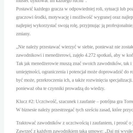
musieć dyktować im każdego ruchu”.
Postawić każdego gracza w odpowiedniej roli, sytuacji lub 
graczowi środki, motywację i możliwość wygranej oraz najle
najlepiej wykorzystać swoją rolę, przyjmując ją profesjonalni
zmiany.
„Nie należy przestawać wierzyć w siebie, ponieważ nie zosta
zawodnikowi i menedżerowi, zajęło 4.272 spotkań, aby w końcu
Tak jak menedżerowie muszą znać swoich zawodników, tak i 
umiejętności, ograniczenia i potencjał może doprowadzić do r
być może, przekroczenia ich, a także rozwinięcia specjalizacj
ponieważ oba te czynniki prowadzą do wiedzy.
Klucz #2: Uczciwość, szacunek i zaufanie – potrójna gra Torr
W biznesie należy przestrzegać tych sześciu zasad, które przy
Traktować zawodników z uczciwością i zaufaniem, i prosić o j
Zawrzeć z każdym zawodnikiem taką umowę: „Daj mi wysiłek, 