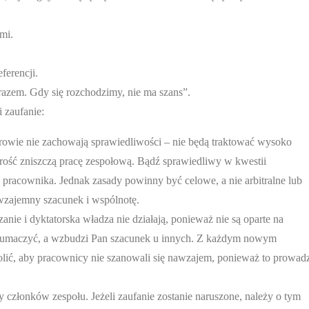
mi.
ferencji.
razem. Gdy się rozchodzimy, nie ma szans”.
 zaufanie:
rowie nie zachowają sprawiedliwości – nie będą traktować wysoko
rość zniszczą pracę zespołową. Bądź sprawiedliwy w kwestii
pracownika. Jednak zasady powinny być celowe, a nie arbitralne lub
wzajemny szacunek i wspólnotę.
anie i dyktatorska władza nie działają, ponieważ nie są oparte na
łumaczyć, a wzbudzi Pan szacunek u innych. Z każdym nowym
olić, aby pracownicy nie szanowali się nawzajem, ponieważ to prowad
 członków zespołu. Jeżeli zaufanie zostanie naruszone, należy o tym