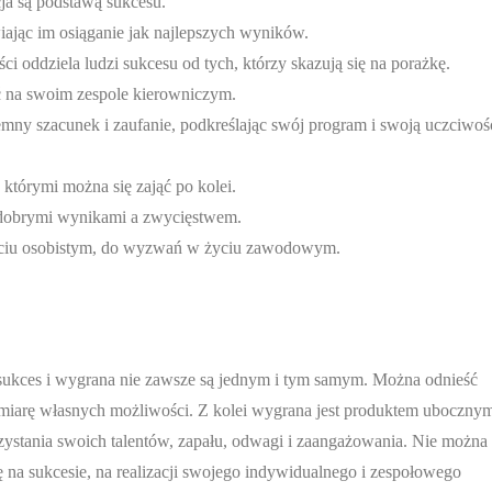
ja są podstawą sukcesu.
ając im osiąganie jak najlepszych wyników.
i oddziela ludzi sukcesu od tych, którzy skazują się na porażkę.
ać na swoim zespole kierowniczym.
mny szacunek i zaufanie, podkreślając swój program i swoją uczciwoś
którymi można się zająć po kolei.
y dobrymi wynikami a zwycięstwem.
życiu osobistym, do wyzwań w życiu zawodowym.
, sukces i wygrana nie zawsze są jednym i tym samym. Można odnieść
a miarę własnych możliwości. Z kolei wygrana jest produktem uboczny
ystania swoich talentów, zapału, odwagi i zaangażowania. Nie można
na sukcesie, na realizacji swojego indywidualnego i zespołowego