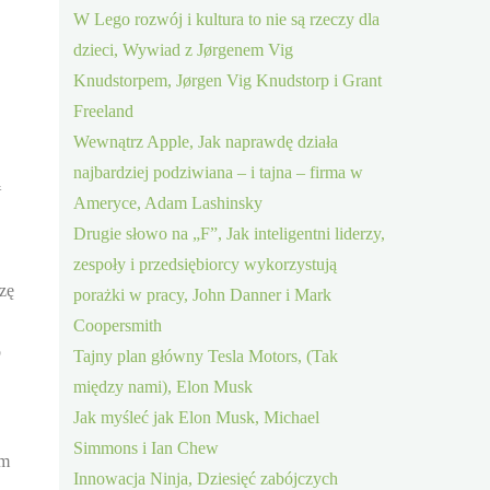
W Lego rozwój i kultura to nie są rzeczy dla
dzieci, Wywiad z Jørgenem Vig
Knudstorpem, Jørgen Vig Knudstorp i Grant
Freeland
Wewnątrz Apple, Jak naprawdę działa
najbardziej podziwiana – i tajna – firma w
ą
Ameryce, Adam Lashinsky
Drugie słowo na „F”, Jak inteligentni liderzy,
zespoły i przedsiębiorcy wykorzystują
zę
porażki w pracy, John Danner i Mark
Coopersmith
b
Tajny plan główny Tesla Motors, (Tak
między nami), Elon Musk
Jak myśleć jak Elon Musk, Michael
Simmons i Ian Chew
am
Innowacja Ninja, Dziesięć zabójczych