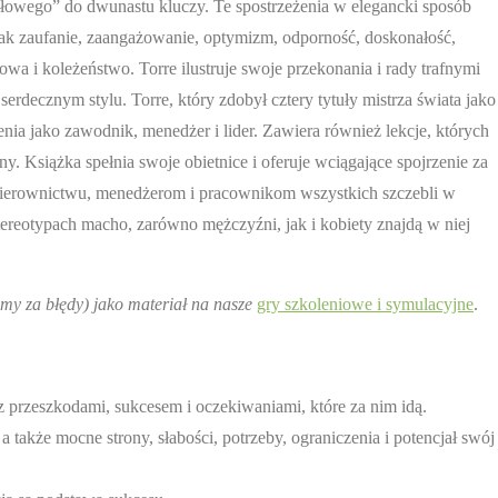
społowego” do dwunastu kluczy. Te spostrzeżenia w elegancki sposób
ak zaufanie, zaangażowanie, optymizm, odporność, doskonałość,
wa i koleżeństwo. Torre ilustruje swoje przekonania i rady trafnymi
ecznym stylu. Torre, który zdobył cztery tytuły mistrza świata jako
a jako zawodnik, menedżer i lider. Zawiera również lekcje, których
. Książka spełnia swoje obietnice i oferuje wciągające spojrzenie za
 kierownictwu, menedżerom i pracownikom wszystkich szczebli w
tereotypach macho, zarówno mężczyźni, jak i kobiety znajdą w niej
y za błędy) jako materiał na nasze
gry szkoleniowe i symulacyjne
.
z przeszkodami, sukcesem i oczekiwaniami, które za nim idą.
także mocne strony, słabości, potrzeby, ograniczenia i potencjał swój 