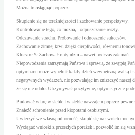
Można to osiągnąć poprzez:
Skupienie się na teraźniejszości i zachowanie perspektywy.
Kontrolowanie tego, co można, i odpuszczanie reszty.
Odczuwanie strachu. Próbowanie i odnoszenie sukcesów.
Zachowanie zimnej krwi dzięki cierpliwości, równemu tonowi
Klucz nr 5: Zachować optymizm – nawet podczas załamań
Niepowodzenia zatrzymają Państwa i sprawią, że zwątpią Pańs
optymizmu może wypełnić każdy dzień wewnętrzną walką i str
negatywnych wydarzeń, nie pozwalając im zniszczyć naszej det
że się nie udało. Utrzymywać pozytywne, optymistyczne podejś
Budować wiarę w siebie i w siebie nawzajem poprzez pewne s
Znaleźć schronienie przed kłopotami osobistymi.
Uwierzyć we własną odporność, skupić się na swoich mocnyc
Wyciągać wnioski z przeszłych porażek i pozwolić im się wz