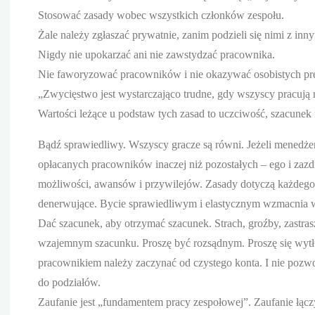
Stosować zasady wobec wszystkich członków zespołu.
Żale należy zgłaszać prywatnie, zanim podzieli się nimi z inny
Nigdy nie upokarzać ani nie zawstydzać pracownika.
Nie faworyzować pracowników i nie okazywać osobistych pre
„Zwycięstwo jest wystarczająco trudne, gdy wszyscy pracują 
Wartości leżące u podstaw tych zasad to uczciwość, szacunek i
Bądź sprawiedliwy. Wszyscy gracze są równi. Jeżeli menedże
opłacanych pracowników inaczej niż pozostałych – ego i zazd
możliwości, awansów i przywilejów. Zasady dotyczą każdego 
denerwujące. Bycie sprawiedliwym i elastycznym wzmacnia 
Dać szacunek, aby otrzymać szacunek. Strach, groźby, zastrasz
wzajemnym szacunku. Proszę być rozsądnym. Proszę się wyt
pracownikiem należy zaczynać od czystego konta. I nie pozw
do podziałów.
Zaufanie jest „fundamentem pracy zespołowej”. Zaufanie łączy