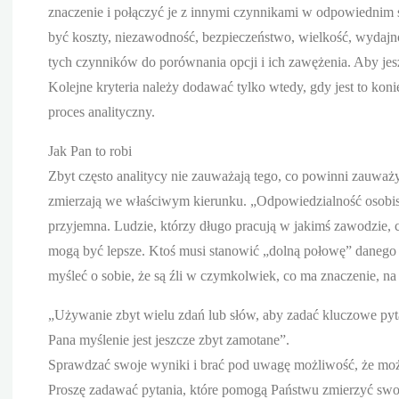
znaczenie i połączyć je z innymi czynnikami w odpowiednim
być koszty, niezawodność, bezpieczeństwo, wielkość, wydaj
tych czynników do porównania opcji i ich zawężenia. Aby jes
Kolejne kryteria należy dodawać tylko wtedy, gdy jest to kon
proces analityczny.
Jak Pan to robi
Zbyt często analitycy nie zauważają tego, co powinni zauważy
zmierzają we właściwym kierunku. „Odpowiedzialność osobista
przyjemna. Ludzie, którzy długo pracują w jakimś zawodzie, ch
mogą być lepsze. Ktoś musi stanowić „dolną połowę” danego 
myśleć o sobie, że są źli w czymkolwiek, co ma znaczenie, n
„Używanie zbyt wielu zdań lub słów, aby zadać kluczowe pyt
Pana myślenie jest jeszcze zbyt zamotane”.
Sprawdzać swoje wyniki i brać pod uwagę możliwość, że możn
Proszę zadawać pytania, które pomogą Państwu zmierzyć swo