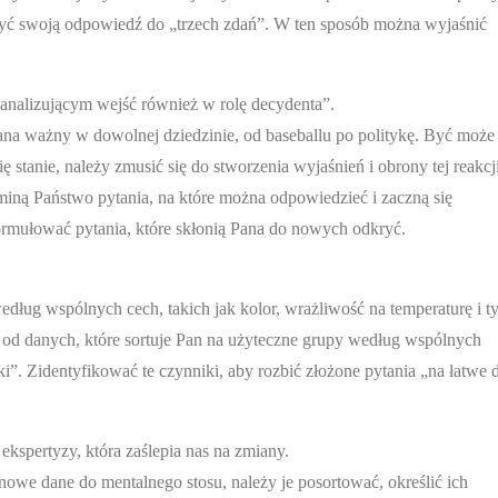
czyć swoją odpowiedź do „trzech zdań”. W ten sposób można wyjaśnić
nalizującym wejść również w rolę decydenta”.
ana ważny w dowolnej dziedzinie, od baseballu po politykę. Być może
ę stanie, należy zmusić się do stworzenia wyjaśnień i obrony tej reakcji
 miną Państwo pytania, na które można odpowiedzieć i zaczną się
ormułować pytania, które skłonią Pana do nowych odkryć.
według wspólnych cech, takich jak kolor, wrażliwość na temperaturę i 
od danych, które sortuje Pan na użyteczne grupy według wspólnych
”. Zidentyfikować te czynniki, aby rozbić złożone pytania „na łatwe 
ekspertyzy, która zaślepia nas na zmiany.
we dane do mentalnego stosu, należy je posortować, określić ich