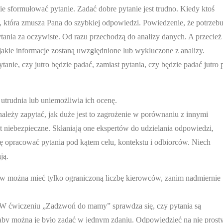
e sformułować pytanie. Zadać dobre pytanie jest trudno. Kiedy ktoś
z, która zmusza Pana do szybkiej odpowiedzi. Powiedzenie, że potrzebu
nia za oczywiste. Od razu przechodzą do analizy danych. A przecież
jakie informacje zostaną uwzględnione lub wykluczone z analizy.
anie, czy jutro będzie padać, zamiast pytania, czy będzie padać jutro 
utrudnia lub uniemożliwia ich ocenę.
należy zapytać, jak duże jest to zagrożenie w porównaniu z innymi
t niebezpieczne. Skłaniają one ekspertów do udzielania odpowiedzi,
zę opracować pytania pod kątem celu, kontekstu i odbiorców. Niech
ją.
 można mieć tylko ograniczoną liczbę kierowców, zanim nadmiernie
W ćwiczeniu „Zadzwoń do mamy” sprawdza się, czy pytania są
 aby można je było zadać w jednym zdaniu. Odpowiedzieć na nie pros