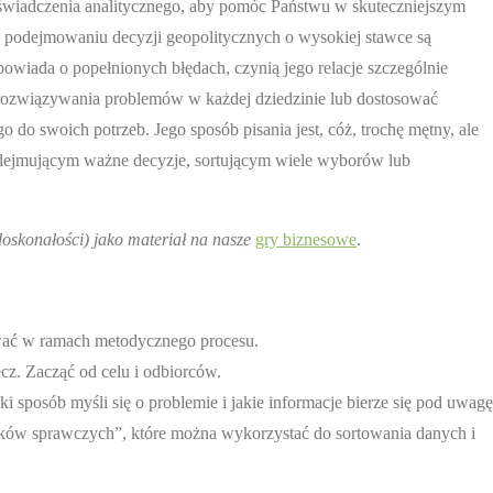
doświadczenia analitycznego, aby pomóc Państwu w skuteczniejszym
 podejmowaniu decyzji geopolitycznych o wysokiej stawce są
opowiada o popełnionych błędach, czynią jego relacje szczególnie
rozwiązywania problemów w każdej dziedzinie lub dostosować
 do swoich potrzeb. Jego sposób pisania jest, cóż, trochę mętny, ale
podejmującym ważne decyzje, sortującym wiele wyborów lub
oskonałości) jako materiał na nasze
gry biznesowe
.
ować w ramach metodycznego procesu.
z. Zacząć od celu i odbiorców.
 sposób myśli się o problemie i jakie informacje bierze się pod uwagę
ników sprawczych”, które można wykorzystać do sortowania danych i