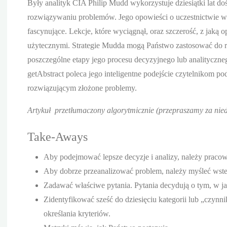
Były analityk CIA Philip Mudd wykorzystuje dziesiątki lat 
rozwiązywaniu problemów. Jego opowieści o uczestnictwie w
fascynujące. Lekcje, które wyciągnął, oraz szczerość, z jaką 
użytecznymi. Strategie Mudda mogą Państwo zastosować do 
poszczególne etapy jego procesu decyzyjnego lub analitycznego
getAbstract poleca jego inteligentne podejście czytelnikom 
rozwiązującym złożone problemy.
Artykuł przetłumaczony algorytmicznie (przepraszamy za nied
Take-Aways
Aby podejmować lepsze decyzje i analizy, należy prac
Aby dobrze przeanalizować problem, należy myśleć wstec
Zadawać właściwe pytania. Pytania decydują o tym, w jaki
Zidentyfikować sześć do dziesięciu kategorii lub „czyn
określania kryteriów.