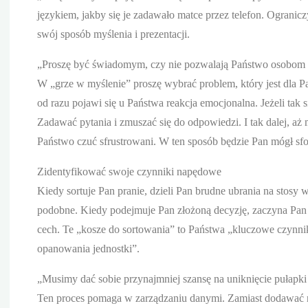
językiem, jakby się je zadawało matce przez telefon. Ograni
swój sposób myślenia i prezentacji.
„Proszę być świadomym, czy nie pozwalają Państwo osobom a
W „grze w myślenie” proszę wybrać problem, który jest dla P
od razu pojawi się u Państwa reakcja emocjonalna. Jeżeli tak si
Zadawać pytania i zmuszać się do odpowiedzi. I tak dalej, aż
Państwo czuć sfrustrowani. W ten sposób będzie Pan mógł sf
Zidentyfikować swoje czynniki napędowe
Kiedy sortuje Pan pranie, dzieli Pan brudne ubrania na stosy 
podobne. Kiedy podejmuje Pan złożoną decyzję, zaczyna Pan 
cech. Te „kosze do sortowania” to Państwa „kluczowe czynniki
opanowania jednostki”.
„Musimy dać sobie przynajmniej szansę na uniknięcie pułapki 
Ten proces pomaga w zarządzaniu danymi. Zamiast dodawać no