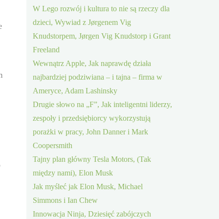
W Lego rozwój i kultura to nie są rzeczy dla
dzieci, Wywiad z Jørgenem Vig
e
Knudstorpem, Jørgen Vig Knudstorp i Grant
Freeland
Wewnątrz Apple, Jak naprawdę działa
m
najbardziej podziwiana – i tajna – firma w
Ameryce, Adam Lashinsky
Drugie słowo na „F”, Jak inteligentni liderzy,
zespoły i przedsiębiorcy wykorzystują
porażki w pracy, John Danner i Mark
Coopersmith
Tajny plan główny Tesla Motors, (Tak
o
między nami), Elon Musk
Jak myśleć jak Elon Musk, Michael
Simmons i Ian Chew
Innowacja Ninja, Dziesięć zabójczych