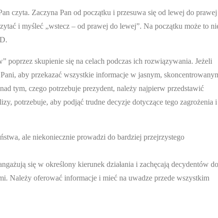
 Pan czyta. Zaczyna Pan od początku i przesuwa się od lewej do prawej
czytać i myśleć „wstecz – od prawej do lewej”. Na początku może to ni
AD.
 poprzez skupienie się na celach podczas ich rozwiązywania. Jeżeli
a Pani, aby przekazać wszystkie informacje w jasnym, skoncentrowany
 nad tym, czego potrzebuje prezydent, należy najpierw przedstawić
alizy, potrzebuje, aby podjąć trudne decyzje dotyczące tego zagrożenia i
twa, ale niekoniecznie prowadzi do bardziej przejrzystego
 angażują się w określony kierunek działania i zachęcają decydentów d
ikami. Należy oferować informacje i mieć na uwadze przede wszystkim