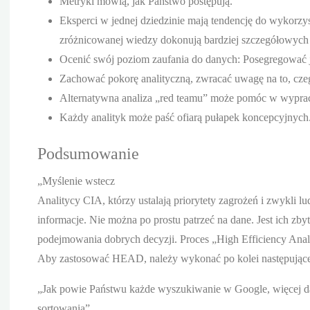
Metryki mówią, jak Państwo postępują.
Eksperci w jednej dziedzinie mają tendencję do wykorz
zróżnicowanej wiedzy dokonują bardziej szczegółowych 
Ocenić swój poziom zaufania do danych: Posegregować je
Zachować pokorę analityczną, zwracać uwagę na to, cze
Alternatywna analiza „red teamu” może pomóc w wypra
Każdy analityk może paść ofiarą pułapek koncepcyjnyc
Podsumowanie
„Myślenie wstecz
Analitycy CIA, którzy ustalają priorytety zagrożeń i zwykli 
informacje. Nie można po prostu patrzeć na dane. Jest ich zby
podejmowania dobrych decyzji. Proces „High Efficiency Ana
Aby zastosować HEAD, należy wykonać po kolei następujące
„Jak powie Państwu każde wyszukiwanie w Google, więcej da
sortowania”.