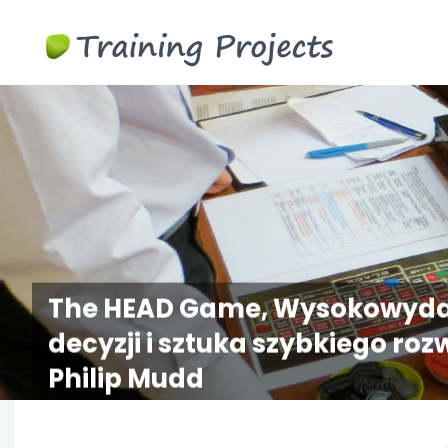
Gry
biznesowe
szkoleni
The HEAD Game, Wysokowyda
decyzji i sztuka szybkiego r
Philip Mudd