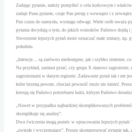
Zadając pytanie, należy pomyśleć o celu końcowym i właściwi
zadaje Panu pytanie, czuje Pan presję z wewnątrz i z zewnątr
Pan czasu do namysłu, wymaga odwagi. Wiele osób uważa pyta
pytania decydują o tym, do jakich wniosków Państwo dojdą i 
Stworzenie lepszych pytań może oznaczać małe zmiany, np. pyt
południu.
„Intencje… są zarówno niedostępne, jak i szybko zmienne, co 
Na przykład, zamiast pytać, czy grupa X stanowi zagrożenie, 
zagrożeniami w danym regionie. Zadawanie pytań tak i nie jes
które brzmią pewnie, chociaż pewność może nie istnieć. Pros
kierują się Państwo potrzebami ludzi, którym Państwo doradza
„Nawet w przypadku najbardziej skomplikowanych problemów
skomplikuje się analizę”.
Dwa ćwiczenia mogą pomóc w opracowaniu lepszych pytań: 
„zwięzłe i wyczerpujące”. Proszę skompresować pytanie tak,