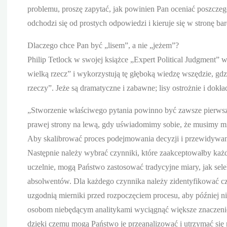
problemu, proszę zapytać, jak powinien Pan oceniać poszcze
odchodzi się od prostych odpowiedzi i kieruje się w stronę 
Dlaczego chce Pan być „lisem”, a nie „jeżem”?
Philip Tetlock w swojej książce „Expert Political Judgment” w
wielką rzecz” i wykorzystują tę głęboką wiedzę wszędzie, gdzi
rzeczy”. Jeże są dramatyczne i zabawne; lisy ostrożnie i dokła
„Stworzenie właściwego pytania powinno być zawsze pierwsz
prawej strony na lewą, gdy uświadomimy sobie, że musimy mie
Aby skalibrować proces podejmowania decyzji i przewidywania
Następnie należy wybrać czynniki, które zaakceptowałby każd
uczelnie, mogą Państwo zastosować tradycyjne miary, jak sel
absolwentów. Dla każdego czynnika należy zidentyfikować czy
uzgodnią mierniki przed rozpoczęciem procesu, aby później n
osobom niebędącym analitykami wyciągnąć większe znaczenie
dzięki czemu mogą Państwo je przeanalizować i utrzymać się 