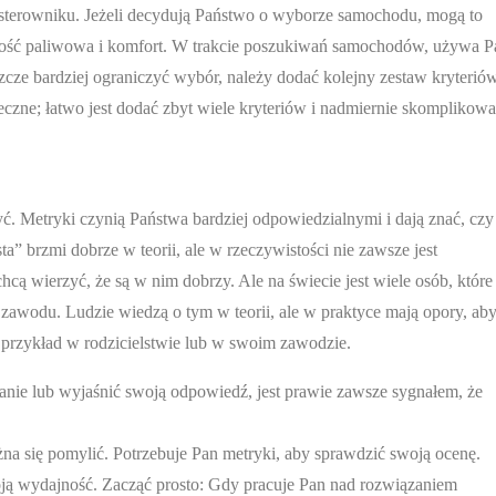
 sterowniku. Jeżeli decydują Państwo o wyborze samochodu, mogą to
ność paliwowa i komfort. W trakcie poszukiwań samochodów, używa P
zcze bardziej ograniczyć wybór, należy dodać kolejny zestaw kryteriów
ieczne; łatwo jest dodać zbyt wiele kryteriów i nadmiernie skomplikow
ć. Metryki czynią Państwa bardziej odpowiedzialnymi i dają znać, czy
” brzmi dobrze w teorii, ale w rzeczywistości nie zawsze jest
cą wierzyć, że są w nim dobrzy. Ale na świecie jest wiele osób, które
zawodu. Ludzie wiedzą o tym w teorii, ale w praktyce mają opory, ab
a przykład w rodzicielstwie lub w swoim zawodzie.
anie lub wyjaśnić swoją odpowiedź, jest prawie zawsze sygnałem, że
a się pomylić. Potrzebuje Pan metryki, aby sprawdzić swoją ocenę.
ją wydajność. Zacząć prosto: Gdy pracuje Pan nad rozwiązaniem