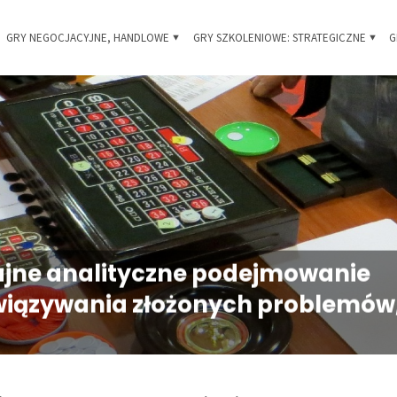
Skip
GRY NEGOCJACYJNE, HANDLOWE
GRY SZKOLENIOWE: STRATEGICZNE
G
 i
to
owe
content
jne analityczne podejmowanie
ozwiązywania złożonych problemów