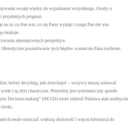
ystywania swojej wiedzy do wyjaśniania wszystkiego. Osoby o
i przydatnych prognoz.
 na to, co Pan wie, co się Panu wydaje i czego Pan nie wie.
go brakuje.
cowaniu alternatywnych perspektyw.
h. Metodyczne poszukiwanie tych błędów wzmacnia Pana myślenie.
ludzie, którzy decydują, jaki dom kupić – wszyscy muszą sortować
t wiele i są zbyt chaotyczne. Potrzebny jest systematyczny sposób
lytic Decision-making” (HEAD) może zmienić Państwa atak analityczn
 kroki.
nych może oznaczać większą złożoność i więcej informacji do