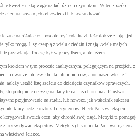
gólne kwestie i jaką wagę nadać różnym czynnikom. W ten sposób
bardziej zniuansowanych odpowiedzi lub przewidywań.
skazuje na różnice w sposobie myślenia ludzi. Jeże dobrze znają „jedn
e tylko mogą. Lisy czerpią z wielu dziedzin i znają „wiele małych
dnie przewidują. Proszę być w pracy lisem, a nie jeżem.
ym krokiem w tym procesie analitycznym, polegającym na przejściu z
ć na uwadze interesy klienta lub odbiorców, a nie nasze własne.”
, należy ustalić listę sześciu do dziesięciu czynników sprawczych.
y, kto podejmuje decyzję na dany temat. Jeżeli oceniają Państwo
ektywne przyjmowanie na studia, lub nowsze, jak wskaźnik sukcesu
nnik, który będzie rozliczał decydentów. Niech Państwa eksperci
ie korygowali swoich ocen, aby chronić swój osąd. Metryki te pomagaj
 z przewidywań ekspertów. Metryki są lustrem dla Państwa myślenia,
na właściwej ścieżce.