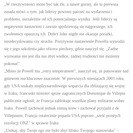
„W rzeczywistości może być tak źle, a nawet gorzej, ale ta pierwsza
zasada mówi o tym, jak liderzy powinni patrzeć na wydarzenia i
problemy, niezależnie od ich potencjalnego wyniku. Jeśli liderzy są
negatywnie nastawieni i zawsze spodziewają się najgorszego, ich
zwolennicy opuszczą ich. Dobry lider nigdy nie okazuje porażki,
niezdecydowania czy strachu. Pozytywne nastawienie Powella wywodzi
się z jego szkolenia jako oficera piechoty, gdzie nauczył się: „Żadne
wyzwanie nie jest dla nas zbyt wielkie, żadnej trudności nie możemy
pokonać”.
„Mimo że Powell ma „ostry temperament”, nauczył się, że panowanie nad
gniewem ma kluczowe znaczenie. W pierwszych miesiącach 2003 roku,
gdy USA szukały międzynarodowego wsparcia dla zbliżającej się wojny
w Iraku, francuski minister spraw zagranicznych Dominique de Villepin
publicznie ogłosił, że Francja zablokuje wszelkie plany militarne wobec
Iraku. Powell zachował jednak zimną krew i zachował przyjaźń z de
Villepinem; Francja ostatecznie poparła USA poprzez „sześć prostych
rezolucji ONZ” w sprawie Iraku.
„Unikaj, aby Twoje ego nie było zbyt blisko Twojego stanowiska” –