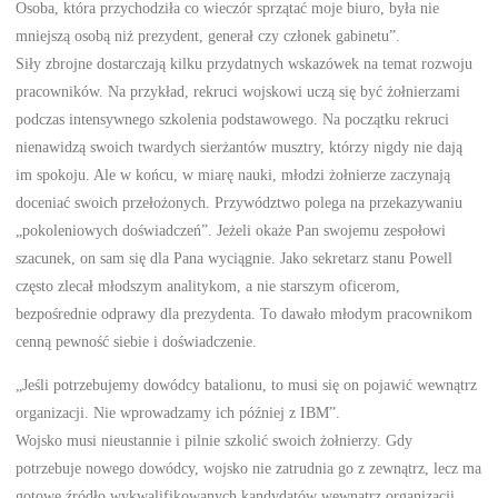
Osoba, która przychodziła co wieczór sprzątać moje biuro, była nie
mniejszą osobą niż prezydent, generał czy członek gabinetu”.
Siły zbrojne dostarczają kilku przydatnych wskazówek na temat rozwoju
pracowników. Na przykład, rekruci wojskowi uczą się być żołnierzami
podczas intensywnego szkolenia podstawowego. Na początku rekruci
nienawidzą swoich twardych sierżantów musztry, którzy nigdy nie dają
im spokoju. Ale w końcu, w miarę nauki, młodzi żołnierze zaczynają
doceniać swoich przełożonych. Przywództwo polega na przekazywaniu
„pokoleniowych doświadczeń”. Jeżeli okaże Pan swojemu zespołowi
szacunek, on sam się dla Pana wyciągnie. Jako sekretarz stanu Powell
często zlecał młodszym analitykom, a nie starszym oficerom,
bezpośrednie odprawy dla prezydenta. To dawało młodym pracownikom
cenną pewność siebie i doświadczenie.
„Jeśli potrzebujemy dowódcy batalionu, to musi się on pojawić wewnątrz
organizacji. Nie wprowadzamy ich później z IBM”.
Wojsko musi nieustannie i pilnie szkolić swoich żołnierzy. Gdy
potrzebuje nowego dowódcy, wojsko nie zatrudnia go z zewnątrz, lecz ma
gotowe źródło wykwalifikowanych kandydatów wewnątrz organizacji.