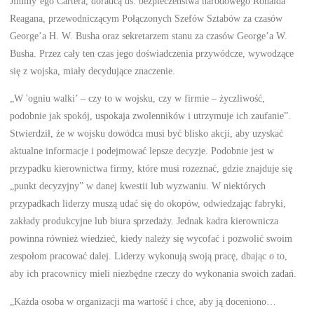
Jimmy’ego Cartera, doradcą ds. bezpieczeństwa narodowego Ronalda
Reagana, przewodniczącym Połączonych Szefów Sztabów za czasów
George’a H. W. Busha oraz sekretarzem stanu za czasów George’a W.
Busha. Przez cały ten czas jego doświadczenia przywódcze, wywodzące
się z wojska, miały decydujące znaczenie.
„W 'ogniu walki’ – czy to w wojsku, czy w firmie – życzliwość,
podobnie jak spokój, uspokaja zwolenników i utrzymuje ich zaufanie”.
Stwierdził, że w wojsku dowódca musi być blisko akcji, aby uzyskać
aktualne informacje i podejmować lepsze decyzje. Podobnie jest w
przypadku kierownictwa firmy, które musi rozeznać, gdzie znajduje się
„punkt decyzyjny” w danej kwestii lub wyzwaniu. W niektórych
przypadkach liderzy muszą udać się do okopów, odwiedzając fabryki,
zakłady produkcyjne lub biura sprzedaży. Jednak kadra kierownicza
powinna również wiedzieć, kiedy należy się wycofać i pozwolić swoim
zespołom pracować dalej. Liderzy wykonują swoją pracę, dbając o to,
aby ich pracownicy mieli niezbędne rzeczy do wykonania swoich zadań.
„Każda osoba w organizacji ma wartość i chce, aby ją doceniono…