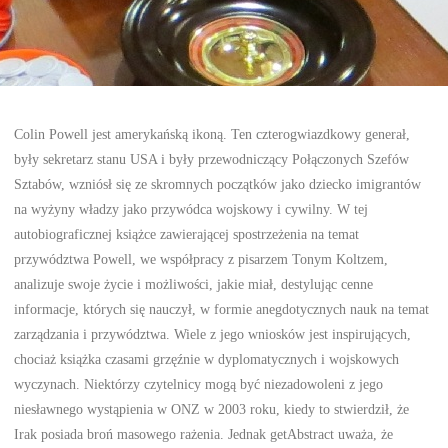
Colin Powell jest amerykańską ikoną. Ten czterogwiazdkowy generał,
były sekretarz stanu USA i były przewodniczący Połączonych Szefów
Sztabów, wzniósł się ze skromnych początków jako dziecko imigrantów
na wyżyny władzy jako przywódca wojskowy i cywilny. W tej
autobiograficznej książce zawierającej spostrzeżenia na temat
przywództwa Powell, we współpracy z pisarzem Tonym Koltzem,
analizuje swoje życie i możliwości, jakie miał, destylując cenne
informacje, których się nauczył, w formie anegdotycznych nauk na temat
zarządzania i przywództwa. Wiele z jego wniosków jest inspirujących,
chociaż książka czasami grzęźnie w dyplomatycznych i wojskowych
wyczynach. Niektórzy czytelnicy mogą być niezadowoleni z jego
niesławnego wystąpienia w ONZ w 2003 roku, kiedy to stwierdził, że
Irak posiada broń masowego rażenia. Jednak getAbstract uważa, że