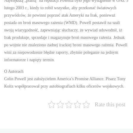
Największą „plamą” na reputacji Powella było jego wystąpienie w ONZ 5
lutego 2003 r., kiedy to robił wszystko, aby przekonać światowych
przywódców, że powinni poprzeć atak Ameryki na Irak, ponieważ
posiada on broń masowego rażenia (WMD). Powell postawił na szali
swoją wiarygodność, zapewniając słuchaczy, że wywiad udowodnił, iż
Irak produkuje, sprzedaje i magazynuje broń masowego rażenia. Jednak
po wojnie nie znaleziono żadnej irackiej broni masowego rażenia. Powell
wini za niepowodzenie błędne raporty, zbytnie poleganie na jednym
informatorze i napięty termin.
O Autorach
Colin Powell jest założycielem America’s Promise Alliance. Pisarz Tony
Koltz współpracował przy autobiografiach kilku oficerów wojskowych.
Rate this post