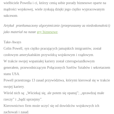
wielbiciele Powella i ci, którzy cenią sobie porady biznesowe oparte na
mądrości wojskowej, wiele zyskają dzięki jego ciężko wypracowanym
sukcesom.
Artykuł przetłumaczony algorytmicznie (przepraszamy za niedoskonałości)
jako materiał na nasze
gry biznesowe
.
Take-Aways
Colin Powell, syn ciężko pracujących jamajskich imigrantów, został
czołowym amerykańskim przywódcą wojskowym i rządowym.
W trakcie swojej wspaniałej kariery został czterogwiazdkowym
generałem, przewodniczącym Połączonych Szefów Sztabów i sekretarzem
stanu USA.
Powell przestrzega 13 zasad przywództwa, którymi kierował się w trakcie
swojej kariery.
Wśród nich są: „Wściekaj się, ale potem się opanuj”; „sprawdzaj małe
rzeczy” i „bądź uprzejmy”.
Kierownictwo firm może uczyć się od dowódców wojskowych ich
zachowań i zasad.