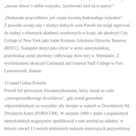
„zawsze dawać z siebie wszystko, [ponieważ] ktoś na to patrzy”.
„Doskonałe przywództwo jest często kwestią doskonałego instynktu”.
Z powodu swojej rasy i niezbyt dobrych ocen Powell nie mógł aspirować
do żadnej z elitarnych akademii wojskowych w kraju, ale ukończył City
College of New York jako kadet Korpusu Szkolenia Oficerów Rezerwy
(ROTC). Następnie służył jako oficer w armii amerykańskiej,
przechodząc przez piechotę i odbywając dwie tury w Wietnamie. Z
wyróżnieniem ukończył Command and General Staff College w Fort
Leavenworth, Kansas.
13 zasad Colina Powella
Powell był pierwszym Afroamerykaninem, który stanął na czele
„czterogwiazdkowego dowództwa”, gdy został generałem
odpowiedzialnym za wszystkie siły zbrojne w stanach w Dowództwie Sił
Zbrojnych Armii (FORSCOM). W sierpniu 1989 r. jeden z popularnych
amerykańskich magazynów opublikował o nim artykuł na okładce, w
którym zawarł 13 swoich ulubionych maksym dotyczących przywództwa: