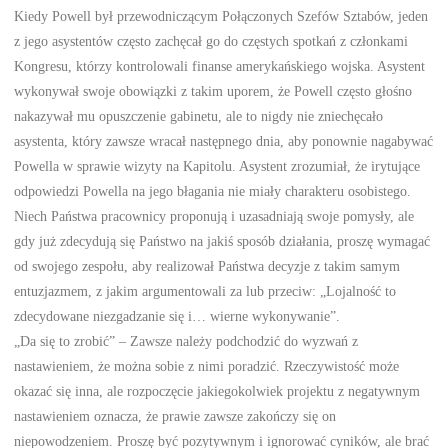
Kiedy Powell był przewodniczącym Połączonych Szefów Sztabów, jeden
z jego asystentów często zachęcał go do częstych spotkań z członkami
Kongresu, którzy kontrolowali finanse amerykańskiego wojska. Asystent
wykonywał swoje obowiązki z takim uporem, że Powell często głośno
nakazywał mu opuszczenie gabinetu, ale to nigdy nie zniechęcało
asystenta, który zawsze wracał następnego dnia, aby ponownie nagabywać
Powella w sprawie wizyty na Kapitolu. Asystent zrozumiał, że irytujące
odpowiedzi Powella na jego błagania nie miały charakteru osobistego.
Niech Państwa pracownicy proponują i uzasadniają swoje pomysły, ale
gdy już zdecydują się Państwo na jakiś sposób działania, proszę wymagać
od swojego zespołu, aby realizował Państwa decyzje z takim samym
entuzjazmem, z jakim argumentowali za lub przeciw: „Lojalność to
zdecydowane niezgadzanie się i… wierne wykonywanie”.
„Da się to zrobić” – Zawsze należy podchodzić do wyzwań z
nastawieniem, że można sobie z nimi poradzić. Rzeczywistość może
okazać się inna, ale rozpoczęcie jakiegokolwiek projektu z negatywnym
nastawieniem oznacza, że prawie zawsze zakończy się on
niepowodzeniem. Proszę być pozytywnym i ignorować cyników, ale brać