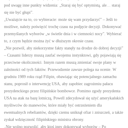
pod uwagę inne punkty widzenia: „Staraj się być optymistą, ale… staraj
się nie być głupi”.
„Uważajcie na to, co wybieracie: może się wam przydarzyć” – Jeśli to
możliwe, należy poświęcić trochę czasu na podjęcie decyzji. Dokonywać
przemyślanych wyborów „w świetle dnia i w ciemności nocy”. Wybierać
to, z czym będzie można żyć w dłuższym okresie czasu.
„Nie pozwól, aby niekorzystne fakty stanęły na drodze do dobrej decyzji”
– Czasami liderzy muszą zaufać swojemu instynktowi, gdy pojawiają się
przeciwne okoliczności. Innym razem muszą zmieniać swoje plany w
zależności od tych faktów. Przewodzenie zawsze polega na ocenie. W
grudniu 1989 roku rząd Filipin, obawiając się potencjalnego zamachu
stanu, poprosił o interwencję USA, aby zapobiec zagrożeniu pałacu
prezydenckiego przez filipińskie bombowce. Pomimo zgody prezydenta
USA na atak na bazę lotniczą, Powell zdecydował się użyć amerykańskich
myśliwców do manewrów, które miały być ostrzeżeniem dla
ewentualnych rebeliantów, dzięki czemu uniknął ofiar i zniszczeń, a także
zyskał wdzięczność filipińskiego ministra obrony.
„Nie wolno pozwolić, aby ktoś inny dokonywał wyborów – Po