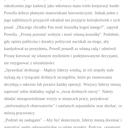
zakończeniu jego kadencji jako sekretarza stanu wiele korporacji kusiło
Powella dobrze płatnymi stanowiskami kierowniczymi. Jednak jeden z
jego najbliższych przyjaciół odradzał mu przyjęcie którejkolwiek z tych
posad. „Dlaczego chciałby Pan nosić koszulkę kogoś innego?”, zapytał
Powella. „Proszę pozostać wolnym i nosić własną koszulkę”. Podobnie,
gdy opinia publiczna i doradcy polityczni naciskali na niego, aby
kandydował na prezydenta, Powell poszedł za własną radą i odmówił.
Proszę kierować się własnym myśleniem i podejmowanymi decyzjami,
nie rezygnować z niezależności.
„Sprawdzać drobiazgi – Mądrzy liderzy wiedzą, że ich zespoły stale
stykają się z tysiącami drobnych szczegółów, które po zsumowaniu
decydują o sukcesie lub porażce każdej operacji. Wszyscy liderzy muszą
zapewnić sobie dokładny wgląd w „świat drobnych rzeczy”: Należy
składać niezapowiedziane wizyty w miejscach pracy, pozyskiwać
„nieformalnych obserwatorów” i zaufanych sojuszników oraz słuchać, co
mówią pracownicy.
„Podziel się zasługami” – Aby być skutecznym, liderzy muszą doceniać i
nagradzać osoby odpowiedzialne za udane projekty. Podczas „ceremonii