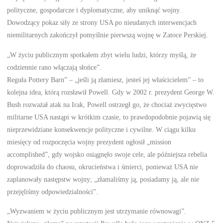
polityczne, gospodarcze i dyplomatyczne, aby uniknąć wojny.
Dowodzący pokaz siły ze strony USA po nieudanych interwencjach
niemilitarnych zakończył pomyślnie pierwszą wojnę w Zatoce Perskiej.
„W życiu publicznym spotkałem zbyt wielu ludzi, którzy myślą, że
codziennie rano włączają słońce”.
Reguła Pottery Barn” – „jeśli ją złamiesz, jesteś jej właścicielem” – to
kolejna idea, którą rozsławił Powell. Gdy w 2002 r. prezydent George W.
Bush rozważał atak na Irak, Powell ostrzegł go, że chociaż zwycięstwo
militarne USA nastąpi w krótkim czasie, to prawdopodobnie pojawią się
nieprzewidziane konsekwencje polityczne i cywilne. W ciągu kilku
miesięcy od rozpoczęcia wojny prezydent ogłosił „mission
accomplished”, gdy wojsko osiągnęło swoje cele, ale późniejsza rebelia
doprowadziła do chaosu, okrucieństwa i śmierci, ponieważ USA nie
zaplanowały następstw wojny; „złamaliśmy ją, posiadamy ją, ale nie
przejęliśmy odpowiedzialności”.
„Wyzwaniem w życiu publicznym jest utrzymanie równowagi”.