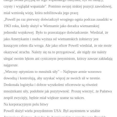
czysty i wyglądał wspaniale”. Pomimo swojej niskiej pozycji zawodowej,
miał wzniosłą wizję, która nobilitowała jego pracę.
„Powell po raz pierwszy doświadczył wrogiego ognia podczas zasadzki w
1963 roku, kiedy służył w Wietnamie jako doradca wietnamskiej
jednostki wojskowej. Było to przerażające doświadczenie. Wiedział, że
jako Amerykanin i osoba wyższa od wietnamskich żołnierzy jest
kuszącym celem dla wroga. Ale jako oficer Powell wiedział, że nie może
okazywać strachu. Należy się na to przygotować, ale nigdy nie należy
ulegać swoim lękom ani cynicznym pesymistom, którzy zawsze zakładają
najgorsze.
„Wieczny optymizm to mnożnik siły” – Najlepsze armie wzorowo
dowodzą i kontrolują, aby uzyskać więcej ze swoich sił w terenie.
Doskonała logistyka i dobrze wyszkoleni oficerowie są również
mnożnikami siły, podobnie jak pozytywność. Proszę wierzyć, że Państwa
zespół zwycięży, będzie miał większe szanse na sukces.
Na korporacyjnym polu bitwy
Powell służył wielu prezydentom USA: Był asystentem w sztabie