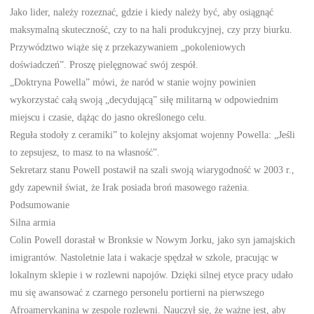
Jako lider, należy rozeznać, gdzie i kiedy należy być, aby osiągnąć
maksymalną skuteczność, czy to na hali produkcyjnej, czy przy biurku.
Przywództwo wiąże się z przekazywaniem „pokoleniowych
doświadczeń”. Proszę pielęgnować swój zespół.
„Doktryna Powella” mówi, że naród w stanie wojny powinien
wykorzystać całą swoją „decydującą” siłę militarną w odpowiednim
miejscu i czasie, dążąc do jasno określonego celu.
Reguła stodoły z ceramiki” to kolejny aksjomat wojenny Powella: „Jeśli
to zepsujesz, to masz to na własność”.
Sekretarz stanu Powell postawił na szali swoją wiarygodność w 2003 r.,
gdy zapewnił świat, że Irak posiada broń masowego rażenia.
Podsumowanie
Silna armia
Colin Powell dorastał w Bronksie w Nowym Jorku, jako syn jamajskich
imigrantów. Nastoletnie lata i wakacje spędzał w szkole, pracując w
lokalnym sklepie i w rozlewni napojów. Dzięki silnej etyce pracy udało
mu się awansować z czarnego personelu portierni na pierwszego
Afroamerykanina w zespole rozlewni. Nauczył się, że ważne jest, aby