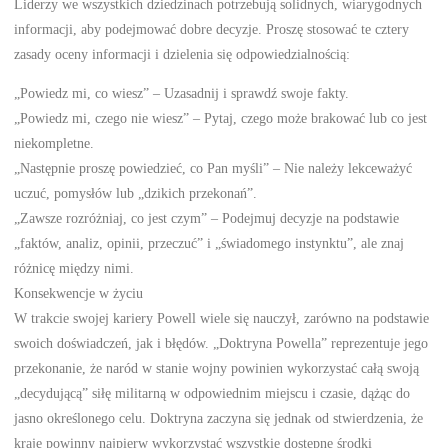
Liderzy we wszystkich dziedzinach potrzebują solidnych, wiarygodnych
informacji, aby podejmować dobre decyzje. Proszę stosować te cztery
zasady oceny informacji i dzielenia się odpowiedzialnością:
„Powiedz mi, co wiesz” – Uzasadnij i sprawdź swoje fakty.
„Powiedz mi, czego nie wiesz” – Pytaj, czego może brakować lub co jest
niekompletne.
„Następnie proszę powiedzieć, co Pan myśli” – Nie należy lekceważyć
uczuć, pomysłów lub „dzikich przekonań”.
„Zawsze rozróżniaj, co jest czym” – Podejmuj decyzje na podstawie
„faktów, analiz, opinii, przeczuć” i „świadomego instynktu”, ale znaj
różnicę między nimi.
Konsekwencje w życiu
W trakcie swojej kariery Powell wiele się nauczył, zarówno na podstawie
swoich doświadczeń, jak i błędów. „Doktryna Powella” reprezentuje jego
przekonanie, że naród w stanie wojny powinien wykorzystać całą swoją
„decydującą” siłę militarną w odpowiednim miejscu i czasie, dążąc do
jasno określonego celu. Doktryna zaczyna się jednak od stwierdzenia, że
kraje powinny najpierw wykorzystać wszystkie dostępne środki