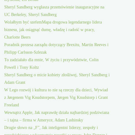
Sheryl Sandberg wygłasza przemówienie inauguracyjne na
UC Berkeley, Sheryl Sandberg
Wolałbym być szefemMapa drogowa legendarnego lidera
biznesu, jak osiągnąć dumę, władzę i radość w pracy,
Charlotte Beers
Poradnik prezesa zarządu dotyczący Brexitu, Martin Reeves i
Philipp Carlsson-Szlezak
To zadziałało dla mnie, W życiu i przywództwie, Colin
Powell i Tony Koltz
Sheryl Sandberg o micie kobiety złośliwej, Sheryl Sandberg i
Adam Grant
W Lego rozwój i kultura to nie są rzeczy dla dzieci, Wywiad
z Jørgenem Vig Knudstorpem, Jørgen Vig Knudstorp i Grant
Freeland
Wewnątrz Apple, Jak naprawdę działa najbardziej podziwiana
– i tajna – firma w Ameryce, Adam Lashinsky
Drugie słowo na „F”, Jak inteligentni liderzy, zespoły i
przedsiębiorcy wykorzystują porażki w pracy, John Danner i