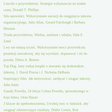
Lincoln o przywództwie, Strategie wykonawcze na trudne
czasy, Donald T. Phillips
Siła opowieści, Wykorzystanie narracji do osiągnięcia sukcesu
organizacyjnego, Julie Allan, Gerard Fairtlough i Barbara
Heinzen
Triada przywództwa, Wiedza, zaufanie i władza, Dale E.
Zand
Lwy nie muszą ryczeć, Wykorzystanie mocy przywódczej
prezencji zawodowej, aby się wyróżnić, dopasować i iść do
przodu, Debra A. Benton
Top Dog, Inny rodzaj książki o stawaniu się doskonałym
liderem, J. David Pincus i J. Nicholas DeBonis
Inspirujący lider, Jak motywować, zachęcać i osiągać sukcesy,
John Adair
Zasady Powella, 24 lekcje Colina Powella, sprawdzonego w
boju lidera, Oren Harari
3 klucze do upełnomocnienia, Uwolnij moc w ludziach, aby
osiągnąć zdumiewające rezultaty, Didier Cossin, Ken