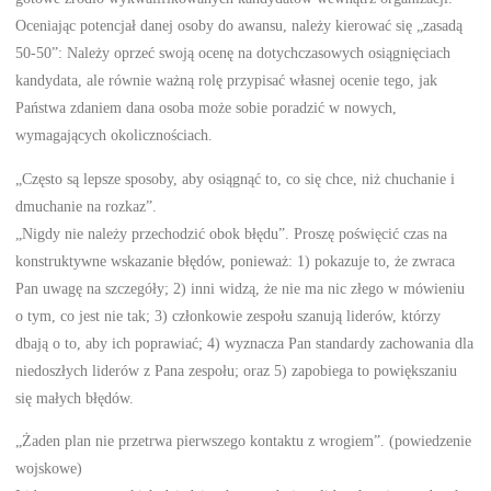
Oceniając potencjał danej osoby do awansu, należy kierować się „zasadą
50-50”: Należy oprzeć swoją ocenę na dotychczasowych osiągnięciach
kandydata, ale równie ważną rolę przypisać własnej ocenie tego, jak
Państwa zdaniem dana osoba może sobie poradzić w nowych,
wymagających okolicznościach.
„Często są lepsze sposoby, aby osiągnąć to, co się chce, niż chuchanie i
dmuchanie na rozkaz”.
„Nigdy nie należy przechodzić obok błędu”. Proszę poświęcić czas na
konstruktywne wskazanie błędów, ponieważ: 1) pokazuje to, że zwraca
Pan uwagę na szczegóły; 2) inni widzą, że nie ma nic złego w mówieniu
o tym, co jest nie tak; 3) członkowie zespołu szanują liderów, którzy
dbają o to, aby ich poprawiać; 4) wyznacza Pan standardy zachowania dla
niedoszłych liderów z Pana zespołu; oraz 5) zapobiega to powiększaniu
się małych błędów.
„Żaden plan nie przetrwa pierwszego kontaktu z wrogiem”. (powiedzenie
wojskowe)