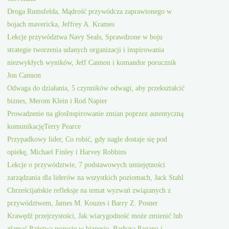
Droga Rumsfelda, Mądrość przywódcza zaprawionego w
bojach mavericka, Jeffrey A. Krames
Lekcje przywództwa Navy Seals, Sprawdzone w boju
strategie tworzenia udanych organizacji i inspirowania
niezwykłych wyników, Jeff Cannon i komandor porucznik
Jon Cannon
Odwaga do działania, 5 czynników odwagi, aby przekształcić
biznes, Merom Klein i Rod Napier
Prowadzenie na głosInspirowanie zmian poprzez autentyczną
komunikacjęTerry Pearce
Przypadkowy lider, Co robić, gdy nagle dostaje się pod
opiekę, Michael Finley i Harvey Robbins
Lekcje o przywództwie, 7 podstawowych umiejętności
zarządzania dla liderów na wszystkich poziomach, Jack Stahl
Chrześcijańskie refleksje na temat wyzwań związanych z
przywództwem, James M. Kouzes i Barry Z. Posner
Krawędź przejrzystości, Jak wiarygodność może zmienić lub
złamać Państwa pozycję w biznesie, Barbara Pagano i