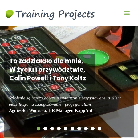
Gry
biznesowe i
szkoleniowe
To zadziałało dla mnie,
W życiu i przywództwie,
Colin Powell i Tony Koltz
Szkolenia są bardzo dobrze merytorycznie przygotowane, a klient
może liczyć na zaangażowanie i progesjonalizm.
Agnieszka Wodecka, HR Manager, KappAhl