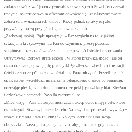
zmiany dowództwa” jeden z generałów dowodzących Powell’em zerwał z
tradycją, nakazując swoim oficerom odwrócić się i zasalutować swoim
żołnierzom w uznaniu ich wkładu. Kiedy jednak sprawy idą źle,
przywódcy muszą przyjąć pełną odpowiedzialność.
„Zachowaj spokój. Bądź uprzejmy” – Bez względu na to, z jakimi
sytuacjami kryzysowymi ma Pan do czynienia, proszę pozostać
skupionym i roztaczać wokół siebie aurę pewności siebie i opanowania.
Utrzymywać „zdrową strefę emocji”, w której przeważa spokój, ale od
czasu do czasu pojawiają się przebłyski życzliwości, złości lub frustracji,
dzięki czemu zespół będzie wiedział, jak Pana odczytać. Powell raz dał
upust swojej wściekłości na sierżanta oskarżonego o jazdę po pijanemu,
uderzając pięścią w biurko tak mocno, że pękł jego szklany blat. Sierżant
i członkowie personelu Powella zrozumieli to.
„Mieć wizję – Państwa zespół musi znać i akceptować misję i cele, które
ma osiągnąć. Stworzyć poczucie celu. Na przykład, pracownik wywożący
śmieci z Empire State Building w Nowym Jorku wyjaśnił swoje
obowiązki: „Nasza praca polega na tym, aby jutro rano, gdy ludzie z
całego świata przyjdą do tego wspaniałego budynku, był on lśniący,