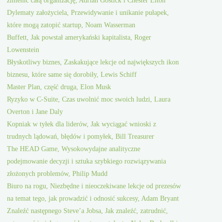
zmienić całą organizację, Adrian Gostick i Chester Elton
Dylematy założyciela, Przewidywanie i unikanie pułapek,
które mogą zatopić startup, Noam Wasserman
Buffett, Jak powstał amerykański kapitalista, Roger
Lowenstein
Błyskotliwy biznes, Zaskakujące lekcje od największych ikon
biznesu, które same się dorobiły, Lewis Schiff
Master Plan, część druga, Elon Musk
Ryzyko w C-Suite, Czas uwolnić moc swoich ludzi, Laura
Overton i Jane Daly
Kopniak w tyłek dla liderów, Jak wyciągać wnioski z
trudnych lądowań, błędów i pomyłek, Bill Treasurer
The HEAD Game, Wysokowydajne analityczne
podejmowanie decyzji i sztuka szybkiego rozwiązywania
złożonych problemów, Philip Mudd
Biuro na rogu, Niezbędne i nieoczekiwane lekcje od prezesów
na temat tego, jak prowadzić i odnosić sukcesy, Adam Bryant
Znaleźć następnego Steve’a Jobsa, Jak znaleźć, zatrudnić,