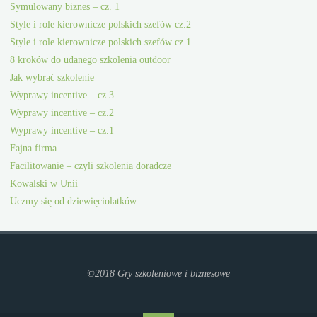
Symulowany biznes – cz. 1
Style i role kierownicze polskich szefów cz.2
Style i role kierownicze polskich szefów cz.1
8 kroków do udanego szkolenia outdoor
Jak wybrać szkolenie
Wyprawy incentive – cz.3
Wyprawy incentive – cz.2
Wyprawy incentive – cz.1
Fajna firma
Facilitowanie – czyli szkolenia doradcze
Kowalski w Unii
Uczmy się od dziewięciolatków
©2018 Gry szkoleniowe i biznesowe