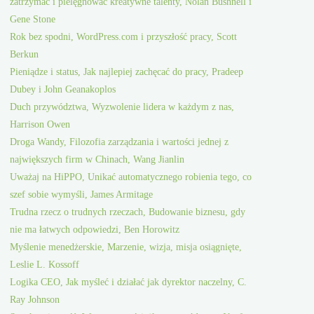
zatrzymać i pielęgnować kreatywne talenty, Nolan Bushnell i
Gene Stone
Rok bez spodni, WordPress.com i przyszłość pracy, Scott
Berkun
Pieniądze i status, Jak najlepiej zachęcać do pracy, Pradeep
Dubey i John Geanakoplos
Duch przywództwa, Wyzwolenie lidera w każdym z nas,
Harrison Owen
Droga Wandy, Filozofia zarządzania i wartości jednej z
największych firm w Chinach, Wang Jianlin
Uważaj na HiPPO, Unikać automatycznego robienia tego, co
szef sobie wymyśli, James Armitage
Trudna rzecz o trudnych rzeczach, Budowanie biznesu, gdy
nie ma łatwych odpowiedzi, Ben Horowitz
Myślenie menedżerskie, Marzenie, wizja, misja osiągnięte,
Leslie L. Kossoff
Logika CEO, Jak myśleć i działać jak dyrektor naczelny, C.
Ray Johnson