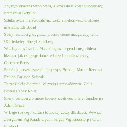
Zdyscyplinowana współpraca, 4 kroki do sukcesu współpracy,
Emmanuel Gobillot
Sztuka bycia nieracjonalnym, Lekcje niekonwencjonalnego
myślenia, Eli Broad
Sheryl Sandberg wygłasza przemówienie inauguracyjne na
UC Berkeley, Sheryl Sandberg
Wolałbym być szefemMapa drogowa legendarnego lidera
biznesu, jak osiągnąć dumę, władzę i radość w pracy,
Charlotte Beers
Poradnik prezesa zarządu dotyczący Brexitu, Martin Reeves i
Philipp Carlsson-Szlezak
To zadziałało dla mnie, W życiu i przywództwie, Colin
Powell i Tony Koltz
Sheryl Sandberg o micie kobiety złośliwej, Sheryl Sandberg i
Adam Grant
W Lego rozwój i kultura to nie są rzeczy dla dzieci, Wywiad
z Jørgenem Vig Knudstorpem, Jørgen Vig Knudstorp i Grant
Freeland