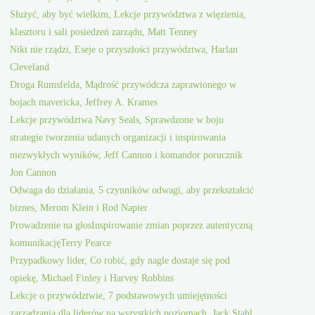
Służyć, aby być wielkim, Lekcje przywództwa z więzienia,
klasztoru i sali posiedzeń zarządu, Matt Tenney
Nikt nie rządzi, Eseje o przyszłości przywództwa, Harlan
Cleveland
Droga Rumsfelda, Mądrość przywódcza zaprawionego w
bojach mavericka, Jeffrey A. Krames
Lekcje przywództwa Navy Seals, Sprawdzone w boju
strategie tworzenia udanych organizacji i inspirowania
niezwykłych wyników, Jeff Cannon i komandor porucznik
Jon Cannon
Odwaga do działania, 5 czynników odwagi, aby przekształcić
biznes, Merom Klein i Rod Napier
Prowadzenie na głosInspirowanie zmian poprzez autentyczną
komunikacjęTerry Pearce
Przypadkowy lider, Co robić, gdy nagle dostaje się pod
opiekę, Michael Finley i Harvey Robbins
Lekcje o przywództwie, 7 podstawowych umiejętności
zarządzania dla liderów na wszystkich poziomach, Jack Stahl