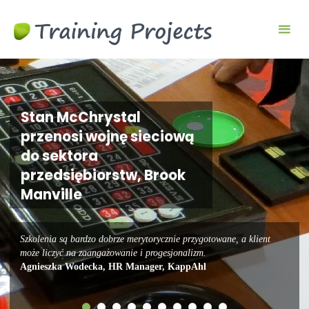
Gry
biznesowe i
szkoleniowe
Stan McChrystal
przenosi wojnę sieciową
do sektora
przedsiębiorstw, Brook
Manville
Szkolenia są bardzo dobrze merytorycznie przygotowane, a klient
może liczyć na zaangażowanie i progesjonalizm.
Agnieszka Wodecka, HR Manager, KappAhl