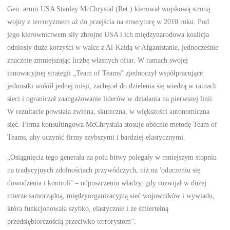
Gen. armii USA Stanley McChrystal (Ret.) kierował wojskową stroną
wojny z terroryzmem aż do przejścia na emeryturę w 2010 roku. Pod
jego kierownictwem siły zbrojne USA i ich międzynarodowa koalicja
odniosły duże korzyści w walce z Al-Kaidą w Afganistanie, jednocześnie
znacznie zmniejszając liczbę własnych ofiar. W ramach swojej
innowacyjnej strategii „Team of Teams” zjednoczył współpracujące
jednostki wokół jednej misji, zachęcał do dzielenia się wiedzą w ramach
sieci i ograniczał zaangażowanie liderów w działania na pierwszej linii.
W rezultacie powstała zwinna, skuteczna, w większości autonomiczna
sieć. Firma konsultingowa McChrystala stosuje obecnie metodę Team of
Teams, aby uczynić firmy szybszymi i bardziej elastycznymi.
„Osiągnięcia tego generała na polu bitwy polegały w mniejszym stopniu
na tradycyjnych zdolnościach przywódczych, niż na 'oduczeniu się
dowodzenia i kontroli’ – odpuszczeniu władzy, gdy rozwijał w dużej
mierze samorządną, międzyorganizacyjną sieć wojowników i wywiadu,
która funkcjonowała szybko, elastycznie i ze śmiertelną
przedsiębiorczością przeciwko terrorystom”.