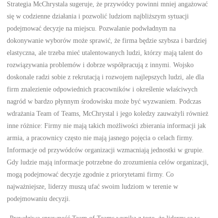
Strategia McChrystala sugeruje, że przywódcy powinni mniej angażować
się w codzienne działania i pozwolić ludziom najbliższym sytuacji
podejmować decyzje na miejscu. Pozwalanie podwładnym na
dokonywanie wyborów może sprawić, że firma będzie szybsza i bardziej
elastyczna, ale trzeba mieć utalentowanych ludzi, którzy mają talent do
rozwiązywania problemów i dobrze współpracują z innymi. Wojsko
doskonale radzi sobie z rekrutacją i rozwojem najlepszych ludzi, ale dla
firm znalezienie odpowiednich pracowników i określenie właściwych
nagród w bardzo płynnym środowisku może być wyzwaniem. Podczas
wdrażania Team of Teams, McChrystal i jego koledzy zauważyli również
inne różnice: Firmy nie mają takich możliwości zbierania informacji jak
armia, a pracownicy często nie mają jasnego pojęcia o celach firmy.
Informacje od przywódców organizacji wzmacniają jednostki w grupie.
Gdy ludzie mają informacje potrzebne do zrozumienia celów organizacji,
mogą podejmować decyzje zgodnie z priorytetami firmy. Co
najważniejsze, liderzy muszą ufać swoim ludziom w terenie w
podejmowaniu decyzji.
„Prawdziwa sprawność Team of Teams wynika z tego, że liderzy są w