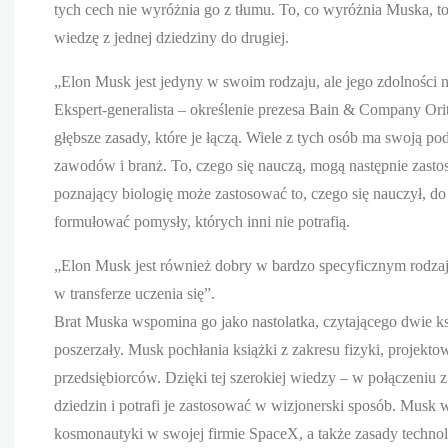
tych cech nie wyróżnia go z tłumu. To, co wyróżnia Muska, to f
wiedzę z jednej dziedziny do drugiej.
„Elon Musk jest jedyny w swoim rodzaju, ale jego zdolności n
Ekspert-generalista – określenie prezesa Bain & Company Orit
głębsze zasady, które je łączą. Wiele z tych osób ma swoją p
zawodów i branż. To, czego się nauczą, mogą następnie zast
poznający biologię może zastosować to, czego się nauczył, do 
formułować pomysły, których inni nie potrafią.
„Elon Musk jest również dobry w bardzo specyficznym rodzaju
w transferze uczenia się”.
Brat Muska wspomina go jako nastolatka, czytającego dwie ksi
poszerzały. Musk pochłania książki z zakresu fizyki, projektowan
przedsiębiorców. Dzięki tej szerokiej wiedzy – w połączeniu
dziedzin i potrafi je zastosować w wizjonerski sposób. Musk 
kosmonautyki w swojej firmie SpaceX, a także zasady technolo