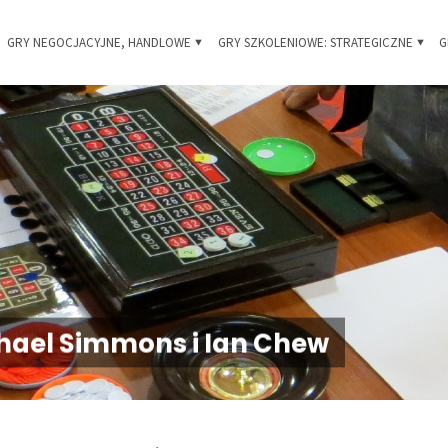
Skip
GRY NEGOCJACYJNE, HANDLOWE
GRY SZKOLENIOWE: STRATEGICZNE
G
 i
to
owe
content
chael Simmons i Ian Chew