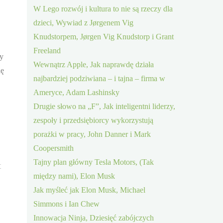
W Lego rozwój i kultura to nie są rzeczy dla
dzieci, Wywiad z Jørgenem Vig
Knudstorpem, Jørgen Vig Knudstorp i Grant
Freeland
dy
Wewnątrz Apple, Jak naprawdę działa
ię
najbardziej podziwiana – i tajna – firma w
Ameryce, Adam Lashinsky
Drugie słowo na „F”, Jak inteligentni liderzy,
zespoły i przedsiębiorcy wykorzystują
porażki w pracy, John Danner i Mark
Coopersmith
Tajny plan główny Tesla Motors, (Tak
t
między nami), Elon Musk
Jak myśleć jak Elon Musk, Michael
Simmons i Ian Chew
Innowacja Ninja, Dziesięć zabójczych