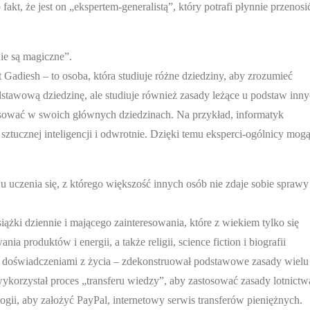
akt, że jest on „ekspertem-generalistą”, który potrafi płynnie przenosi
ie są magiczne”.
 Gadiesh – to osoba, która studiuje różne dziedziny, aby zrozumieć
odstawową dziedzinę, ale studiuje również zasady leżące u podstaw inn
osować w swoich głównych dziedzinach. Na przykład, informatyk
sztucznej inteligencji i odwrotnie. Dzięki temu eksperci-ogólnicy mog
 uczenia się, z którego większość innych osób nie zdaje sobie sprawy
ążki dziennie i mającego zainteresowania, które z wiekiem tylko się
ia produktów i energii, a także religii, science fiction i biografii
 z doświadczeniami z życia – zdekonstruował podstawowe zasady wielu
wykorzystał proces „transferu wiedzy”, aby zastosować zasady lotnictw
gii, aby założyć PayPal, internetowy serwis transferów pieniężnych.