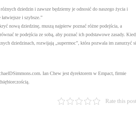
różnych dziedzin i zawsze będziemy je odnosić do naszego życia i
 łatwiejsze i szybsze.”
dkryć nową dziedzinę, muszą najpierw poznać różne podejścia, a
równać te podejścia ze sobą, aby poznać ich podstawowe zasady. Kie
nych dziedzinach, rozwijają „supermoc”, która pozwala im zanurzyć s
MichaelDSimmons.com. Ian Chew jest dyrektorem w Empact, firmie
siębiorczością.
Rate this pos