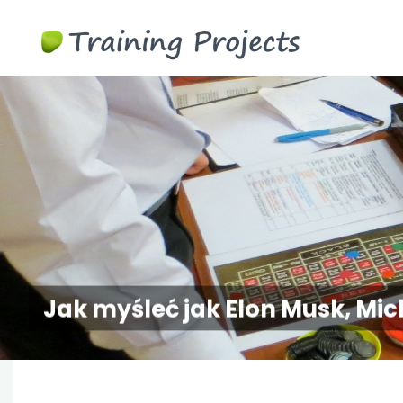
Gry
biznesowe
szkoleni
Jak myśleć jak Elon Musk, Mi