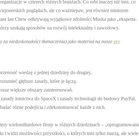
ganizacje w czterech różnych branżach. Co robi inaczej niż inni, co
izjonerskich poglądach, ale co ważniejsze, jest również mistrzem
ltant Ian Chew odkrywają wyjątkowe zdolności Muska jako „eksperta-
 którzy szukają sposobów na rozwój intelektualny i zawodowy.
 za niedoskonałości tłumaczenia) jako materiał na nasze
gry
przenosić wiedzę z jednej dziedziny do drugiej.
zrozumieć głębsze zasady, które je łączą.
 coraz większe obszary zainteresowań.
 zasady lotnictwa do SpaceX i zasady technologii do budowy PayPal.
badać różne podejścia i zdekonstruować każde z nich.
tery wielomiliardowe firmy w różnych dziedzinach – „oprogramowani
u i widzi możliwości przyszłości, o których inni tylko marzą, ale wiele