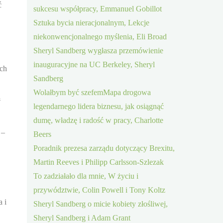
ć
sukcesu współpracy, Emmanuel Gobillot
Sztuka bycia nieracjonalnym, Lekcje
niekonwencjonalnego myślenia, Eli Broad
Sheryl Sandberg wygłasza przemówienie
inauguracyjne na UC Berkeley, Sheryl
ych
Sandberg
Wolałbym być szefemMapa drogowa
ą
legendarnego lidera biznesu, jak osiągnąć
dumę, władzę i radość w pracy, Charlotte
 –
Beers
Poradnik prezesa zarządu dotyczący Brexitu,
Martin Reeves i Philipp Carlsson-Szlezak
To zadziałało dla mnie, W życiu i
przywództwie, Colin Powell i Tony Koltz
a i
Sheryl Sandberg o micie kobiety złośliwej,
Sheryl Sandberg i Adam Grant