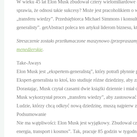
W wieku 45 lat Elon Musk zbudował cztery wielomiliardowe or
sprawia, że odnosi takie sukcesy? Może jest pracoholikiem o w
„transferu wiedzy”. Przedsiębiorca Michael Simmons i konsu
generalisty”. getAbstract poleca ten artykuł liderom biznesu,
Streszczenie zostało przetłumaczone maszynowo (przepraszamy
menedżerskie
.
Take-Aways
Elon Musk jest „ekspertem-generalistą”, który potrafi płynnie 
Ekspert-generalista to ktoś, kto studiuje różne dziedziny, aby 
Dorastając, Musk czytał czasami dwie książki dziennie i miał
Musk wykorzystał proces „transferu wiedzy”, aby zastosować
Ludzie, którzy chcą odkryć nową dziedzinę, muszą najpierw z
Podsumowanie
Nie ma wątpliwości: Elon Musk jest wyjątkowy. Zbudował cz
energia, transport i kosmos”. Tak, pracuje 85 godzin w tygodni