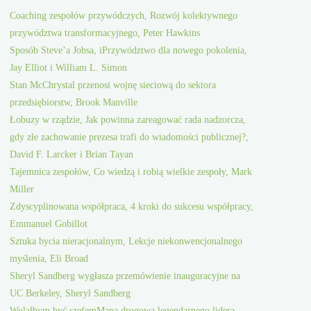
Coaching zespołów przywódczych, Rozwój kolektywnego
przywództwa transformacyjnego, Peter Hawkins
Sposób Steve’a Jobsa, iPrzywództwo dla nowego pokolenia,
Jay Elliot i William L. Simon
Stan McChrystal przenosi wojnę sieciową do sektora
przedsiębiorstw, Brook Manville
Łobuzy w rządzie, Jak powinna zareagować rada nadzorcza,
gdy złe zachowanie prezesa trafi do wiadomości publicznej?,
David F. Larcker i Brian Tayan
Tajemnica zespołów, Co wiedzą i robią wielkie zespoły, Mark
Miller
Zdyscyplinowana współpraca, 4 kroki do sukcesu współpracy,
Emmanuel Gobillot
Sztuka bycia nieracjonalnym, Lekcje niekonwencjonalnego
myślenia, Eli Broad
Sheryl Sandberg wygłasza przemówienie inauguracyjne na
UC Berkeley, Sheryl Sandberg
Wolałbym być szefemMapa drogowa legendarnego lidera