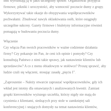
inni wyróżniają ją w jakiś szczególny sposób. Organizować przyjęcia
firmowe, pikniki i uroczystości, aby wzmocnić poczucie dumy z grupy.
Wykorzystywać takie okazje do obsypywania współpracowników
pochwałami. Zbudować nawyk oklaskiwania osób, które osiągnęły
szczególne sukcesy. Gazety firmowe i biuletyny informacyjne również
pomagają w budowaniu poczucia dumy.
Włączenie
Czy włącza Pan swoich pracowników w ważne codzienne działania
firmy? Czy pokazuje im Pan, że ceni ich opinie i pomysły? Czy
konsultują Państwo z nimi takie sprawy, jak nastawienie klientów lub
sprzedawców? A co z menu obiadowym w stołówce? Proszę sprawić, aby
ludzie czuli się włączeni, stosując zasadę „pięciu I”.
„Zaproszenie – Należy otwarcie zapraszać współpracowników, gdy ich
wkład jest istotny dla omawianych i analizowanych kwestii. Zamiast
grupki kierowników wyższego szczebla, którzy nigdy nie mają do
czynienia z klientami, siedzących przy stole w zamkniętej sali
konferencyjnej i snujących domysły na temat nastawienia klientów,