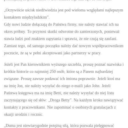
„Oczywiście uścisk niedźwiedzia jest pod wieloma względami najlepszym
kontaktem międzyludzkim”.
Gdy nowi ludzie dołączają do Państwa firmy, nie należy stawiać ich na
okres próbny. To przynosi skutki odwrotne do zamierzonych, ponieważ
stawia ludzi pod znakiem zapytania i sprawia, że nie czują się zaufani.
Zamiast tego, od samego początku należy dać nowym współpracownikom
poczucie, że są w pełni akceptowani jako partnerzy w pracy.
Jeżeli jest Pan kierownikiem wyższego szczebla, proszę poznać nazwiska i
krótkie historie co najmniej 250 osób, które są z Panem najbardziej
związane. Proszę zawsze podawać ich imiona poprawnie. Jeżeli ktoś ma
na imię Jon, nie należy wysyłać do niego e-maili jako John. Jeżeli
Państwa księgowa ma na imię Betti, nie należy wysyłać do niej listu
zaczynającego się od słów: „Droga Betty”. Na każdym kroku nawiązywać
kontakty z pracownikami. Nie zapominać o osobistych gratulacjach z
okazji urodzin i rocznic.
„Duma jest niewiarygodnie potężną siłą, która pozwala pielęgnować