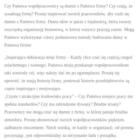
Czy Państwa współpracownicy są dumni z Państwa firmy? Czy czują, że
uosabiają firmę? Proszę inspirować swoich pracowników, aby czuli się
dumni z Państwa firmy. Duma idzie w parze z lojalnością, która tworzy
zwycięską organizację biznesową, w której wszyscy pracują razem. Mogą
Państwo wykorzystać cztery podstawowe metody budowania dumy w
Państwa firmie:
„Inspirująca deklaracja misji firmy – Każdy chce czuć się częścią czegoś
szlachetnego i ważnego. Państwa misja przekazuje współpracownikom
taki wzniosły cel, więc należy dać im po egzemplarzu. Proszę się
upewnić, że znają historię firmy, ponieważ historie przedsiębiorców są
często inspirujące i motywujące.
„Czyste i atrakcyjne środowisko pracy” – Czy Państwa miejsce pracy nie
spełnia standardów? Czy ma zabrudzone dywany? Brudne ściany?
Pracownicy nie mogą czuć się dumni z firmy, w której panuje brudna
atmosfera. Proszę uhonorować swoich współpracowników pięknym,
zadbanym otoczeniem. Niech wiedzą, że każdy w organizacji, od prezesa
poczynając, jest odpowiedzialny za utrzymanie ładu i porządku.