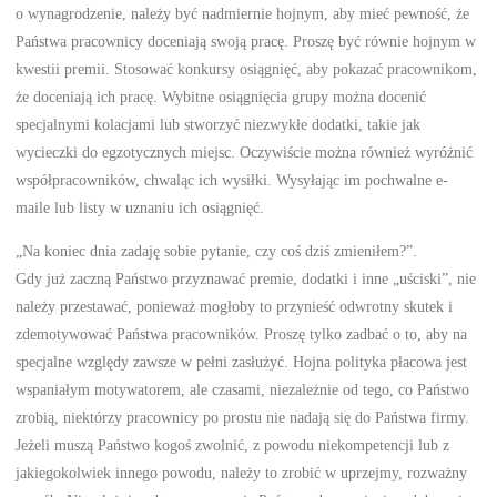
o wynagrodzenie, należy być nadmiernie hojnym, aby mieć pewność, że
Państwa pracownicy doceniają swoją pracę. Proszę być równie hojnym w
kwestii premii. Stosować konkursy osiągnięć, aby pokazać pracownikom,
że doceniają ich pracę. Wybitne osiągnięcia grupy można docenić
specjalnymi kolacjami lub stworzyć niezwykłe dodatki, takie jak
wycieczki do egzotycznych miejsc. Oczywiście można również wyróżnić
współpracowników, chwaląc ich wysiłki. Wysyłając im pochwalne e-
maile lub listy w uznaniu ich osiągnięć.
„Na koniec dnia zadaję sobie pytanie, czy coś dziś zmieniłem?”.
Gdy już zaczną Państwo przyznawać premie, dodatki i inne „uściski”, nie
należy przestawać, ponieważ mogłoby to przynieść odwrotny skutek i
zdemotywować Państwa pracowników. Proszę tylko zadbać o to, aby na
specjalne względy zawsze w pełni zasłużyć. Hojna polityka płacowa jest
wspaniałym motywatorem, ale czasami, niezależnie od tego, co Państwo
zrobią, niektórzy pracownicy po prostu nie nadają się do Państwa firmy.
Jeżeli muszą Państwo kogoś zwolnić, z powodu niekompetencji lub z
jakiegokolwiek innego powodu, należy to zrobić w uprzejmy, rozważny