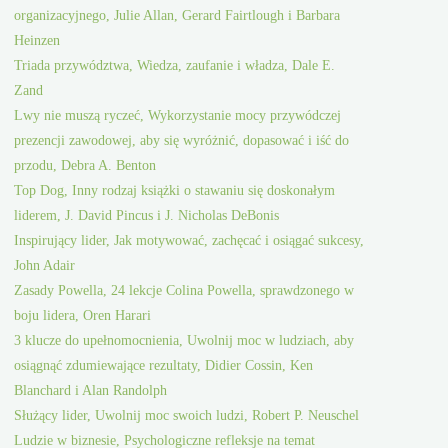
organizacyjnego, Julie Allan, Gerard Fairtlough i Barbara
Heinzen
Triada przywództwa, Wiedza, zaufanie i władza, Dale E.
Zand
Lwy nie muszą ryczeć, Wykorzystanie mocy przywódczej
prezencji zawodowej, aby się wyróżnić, dopasować i iść do
przodu, Debra A. Benton
Top Dog, Inny rodzaj książki o stawaniu się doskonałym
liderem, J. David Pincus i J. Nicholas DeBonis
Inspirujący lider, Jak motywować, zachęcać i osiągać sukcesy,
John Adair
Zasady Powella, 24 lekcje Colina Powella, sprawdzonego w
boju lidera, Oren Harari
3 klucze do upełnomocnienia, Uwolnij moc w ludziach, aby
osiągnąć zdumiewające rezultaty, Didier Cossin, Ken
Blanchard i Alan Randolph
Służący lider, Uwolnij moc swoich ludzi, Robert P. Neuschel
Ludzie w biznesie, Psychologiczne refleksje na temat