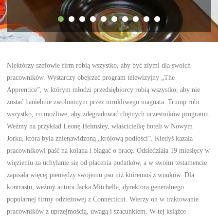
Niektórzy szefowie firm robią wszystko, aby być złymi dla swoich
pracowników. Wystarczy obejrzeć program telewizyjny „The
Apprentice”, w którym młodzi przedsiębiorcy robią wszystko, aby nie
zostać haniebnie zwolnionym przez mrukliwego magnata. Trump robi
wszystko, co możliwe, aby zdegradować chętnych uczestników programu.
Weźmy na przykład Leonę Helmsley, właścicielkę hoteli w Nowym
Jorku, która była znienawidzoną „królową podłości”. Kiedyś kazała
pracownikowi paść na kolana i błagać o pracę. Odsiedziała 19 miesięcy w
więzieniu za uchylanie się od płacenia podatków, a w swoim testamencie
zapisała więcej pieniędzy swojemu psu niż któremuś z wnuków. Dla
kontrastu, weźmy autora Jacka Mitchella, dyrektora generalnego
popularnej firmy odzieżowej z Connecticut. Wierzy on w traktowanie
pracowników z uprzejmością, uwagą i szacunkiem. W tej książce