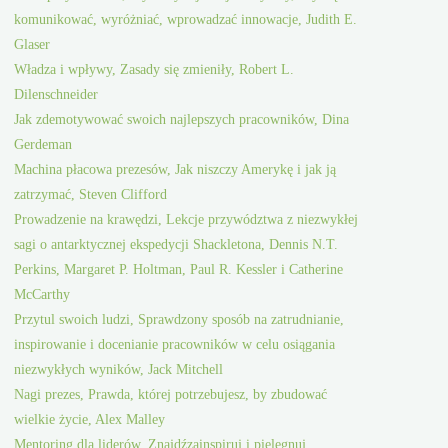
komunikować, wyróżniać, wprowadzać innowacje, Judith E.
Glaser
Władza i wpływy, Zasady się zmieniły, Robert L.
Dilenschneider
Jak zdemotywować swoich najlepszych pracowników, Dina
Gerdeman
Machina płacowa prezesów, Jak niszczy Amerykę i jak ją
zatrzymać, Steven Clifford
Prowadzenie na krawędzi, Lekcje przywództwa z niezwykłej
sagi o antarktycznej ekspedycji Shackletona, Dennis N.T.
Perkins, Margaret P. Holtman, Paul R. Kessler i Catherine
McCarthy
Przytul swoich ludzi, Sprawdzony sposób na zatrudnianie,
inspirowanie i docenianie pracowników w celu osiągania
niezwykłych wyników, Jack Mitchell
Nagi prezes, Prawda, której potrzebujesz, by zbudować
wielkie życie, Alex Malley
Mentoring dla liderów, Znajdźzainspiruj i pielęgnuj