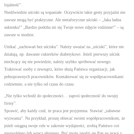
lojalność”.
Niedźwiedzie uściski są wspaniałe. Oczywiście takie gesty przyjaźni nie
zawsze mogą być praktyczne. Ale metaforyczne uściski – „Jaka ładna
sukienka!” „Bardzo podoba mi się Twoje nowe zdjęcie rodzinne!” – są
zawsze w modzie.
Unikać „zachowań bez uścisku”. Należy uważać na „uściski”, które nie
działają, np. dawanie cukierków diabetykowi. Jeżeli pierwszy uścisk
niechcący się nie powiedzie, należy szybko spróbować nowego.
Traktować osoby z zewnątrz, które służą Państwa organizacji, jak
pełnoprawnych pracowników. Kontaktować się ze współpracownikami
codziennie, a nie tylko od czasu do czasu.
„Nie tylko wchodź do społeczności… zaproś społeczność do swojej
firmy”.
Sprawić, aby każdy czuł, że praca jest przyjemna. Stawiać „zabawne
wyzwania”. Na przykład, proszę obiecać swoim współpracownikom, że
jeżeli osiągną swoje cele w zakresie wydajności, zrobią Państwo coś
niezwykłego lub wręcz głupiego. Być może zgodzi się Pan na pracę z