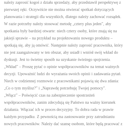
należy zaprosić kogoś z działu sprzedaży, aby przedstawił perspektywę z
pierwszej ręki. Oczywiście nie można otwierać spotkań dotyczących
planowania i strategii dla wszystkich, dlatego należy zachować rozsądek.
W razie potrzeby należy stosować metodę „cztery plus jeden”, aby
spotkania były bardziej otwarte: niech cztery osoby, które znają się na
jakiejś sprawie – na przykład na projektowaniu nowego produktu –
spotkają się, aby ją omówić. Następnie należy zaprosić pracownika, który
nie jest zaangażowany w ten obszar, aby usiadł i wniósł swój wkład do
dyskusji. Jest to świetny sposób na uzyskanie świeżego spojrzenia.
„Wkład” – Proszę pytać o opinie współpracowników na temat ważnych
decyzji. Upoważnić ludzi do wyrażania swoich opinii i zadawania pytań.
Niech w codziennej rozmowie z pracownikami pojawią się dwa zdania:
„Co o tym myślisz?” i „Naprawdę potrzebuję Twojej pomocy”.
„Włącz” – Poświęcić czas na zabezpieczenie spostrzeżeń
współpracowników, zanim zdecydują się Państwo na ważny kierunek
działania. Włączać ich w proces decyzyjny. To dobra rada w prawie
każdym przypadku. Z pewnością ma zastosowanie przy zatrudnianiu
nowych pracowników. Należy dać szansę osobom, które będą pracować z