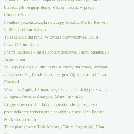
biznesu, jak osiągnąć dumę, władzę i radość w pracy,
Charlotte Beers
Poradnik prezesa zarządu dotyczący Brexitu, Martin Reeves i
Philipp Carlsson-Szlezak
To zadziałało dla mnie, W życiu i przywództwie, Colin
Powell i Tony Koltz
Sheryl Sandberg o micie kobiety złośliwej, Sheryl Sandberg i
Adam Grant
W Lego rozwój i kultura to nie są rzeczy dla dzieci, Wywiad
z Jørgenem Vig Knudstorpem, Jørgen Vig Knudstorp i Grant
Freeland
Wewnątrz Apple, Jak naprawdę działa najbardziej podziwiana
– i tajna – firma w Ameryce, Adam Lashinsky
Drugie słowo na „F”, Jak inteligentni liderzy, zespoły i
przedsiębiorcy wykorzystują porażki w pracy, John Danner i
Mark Coopersmith
Tajny plan główny Tesla Motors, (Tak między nami), Elon