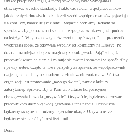
Unikać przepisów i reguł, a raczej stawiać wysokie wymagania i
utrzymywać wysokie standardy. Traktować swoich współpracowników
jak dojrzałych dorosłych ludzi. Jeżeli wśród współpracowników pojawiają
się konflikty, należy usiąść z nimi i wyjaśnić problemy. Jednym ze
sposobów, aby pomóc zmartwionemu współpracownikowi, jest „podróż
na księżyc”. W tym zabawnym ćwiczeniu umysłowym, Pan i pracownik
wyobrażają sobie, że odbywają wspólny lot kosmiczny na Księżyc. Po
dotarciu na miejsce oboje w magiczny sposób „wyobrażają” sobie, że
pracownik wraca na ziemię i zajmuje się swoimi sprawami w sposób silny
i pewny siebie. Często ta nowa perspektywa sprawia, że współpracownik
czuje się lepiej. Innym sposobem na zbudowanie zaufania w Państwa
organizacji jest promowanie „nowego świata”, zamiast kultury
autorytarnej. Sprawić, aby w Państwa kulturze korporacyjnej
obowiązywała filozofia „oczywiście”: Oczywiście, będziemy oferować
pracownikom darmową wodę gazowaną i inne napoje. Oczywiście,
będziemy świętować urodziny i specjalne okazje. Oczywiście, że
będziemy się starać być troskliwi i mili.
Duma