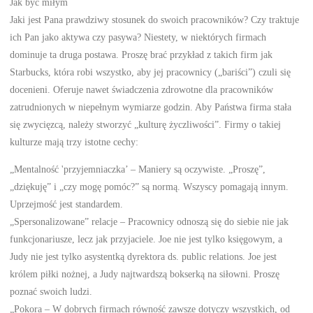
Jak być miłym
Jaki jest Pana prawdziwy stosunek do swoich pracowników? Czy traktuje
ich Pan jako aktywa czy pasywa? Niestety, w niektórych firmach
dominuje ta druga postawa. Proszę brać przykład z takich firm jak
Starbucks, która robi wszystko, aby jej pracownicy („bariści”) czuli się
docenieni. Oferuje nawet świadczenia zdrowotne dla pracowników
zatrudnionych w niepełnym wymiarze godzin. Aby Państwa firma stała
się zwycięzcą, należy stworzyć „kulturę życzliwości”. Firmy o takiej
kulturze mają trzy istotne cechy:
„Mentalność 'przyjemniaczka’ – Maniery są oczywiste. „Proszę”,
„dziękuję” i „czy mogę pomóc?” są normą. Wszyscy pomagają innym.
Uprzejmość jest standardem.
„Spersonalizowane” relacje – Pracownicy odnoszą się do siebie nie jak
funkcjonariusze, lecz jak przyjaciele. Joe nie jest tylko księgowym, a
Judy nie jest tylko asystentką dyrektora ds. public relations. Joe jest
królem piłki nożnej, a Judy najtwardszą bokserką na siłowni. Proszę
poznać swoich ludzi.
„Pokora – W dobrych firmach równość zawsze dotyczy wszystkich, od