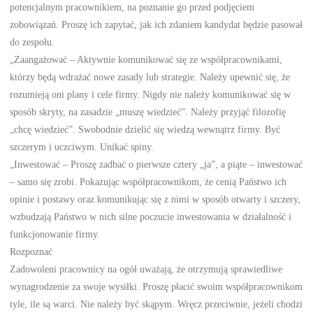
potencjalnym pracownikiem, na poznanie go przed podjęciem
zobowiązań. Proszę ich zapytać, jak ich zdaniem kandydat będzie pasował
do zespołu.
„Zaangażować – Aktywnie komunikować się ze współpracownikami,
którzy będą wdrażać nowe zasady lub strategie. Należy upewnić się, że
rozumieją oni plany i cele firmy. Nigdy nie należy komunikować się w
sposób skryty, na zasadzie „muszę wiedzieć”. Należy przyjąć filozofię
„chcę wiedzieć”. Swobodnie dzielić się wiedzą wewnątrz firmy. Być
szczerym i uczciwym. Unikać spiny.
„Inwestować – Proszę zadbać o pierwsze cztery „ja”, a piąte – inwestować
– samo się zrobi. Pokazując współpracownikom, że cenią Państwo ich
opinie i postawy oraz komunikując się z nimi w sposób otwarty i szczery,
wzbudzają Państwo w nich silne poczucie inwestowania w działalność i
funkcjonowanie firmy.
Rozpoznać
Zadowoleni pracownicy na ogół uważają, że otrzymują sprawiedliwe
wynagrodzenie za swoje wysiłki. Proszę płacić swoim współpracownikom
tyle, ile są warci. Nie należy być skąpym. Wręcz przeciwnie, jeżeli chodzi