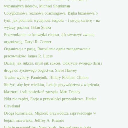
wspaniałych liderów, Michael Shenkman
Cotygodniowa rozmowa coachingowa, Bajka biznesowa o
tym, jak podnieść wydajność zespołu – i swoją karierę – na
wyższy poziom, Brian Souza
Przewodzenie na krawędzi chaosu, Jak stworzyć zwinną
organizację, Daryl R. Conner
Organizacja z pasją, Rozpalanie ognia zaangażowania
pracowników, James R. Lucas
Działaj jak sukces, myśl jak sukces, Odkrycie swojego daru i
droga do życiowego bogactwa, Steve Harvey
Trudne wybory, Pamiętnik, Hillary Rodham Clinton
Służyć, aby być wielkim, Lekcje przywództwa z więzienia,
klasztoru i sali posiedzeń zarządu, Matt Tenney
Nikt nie rządzi, Eseje o przyszłości przywództwa, Harlan
Cleveland
Droga Rumsfelda, Mądrość przywódcza zaprawionego w
bojach mavericka, Jeffrey A. Krames
Lekcje przywództwa Navy Seals, Sprawdzone w boju