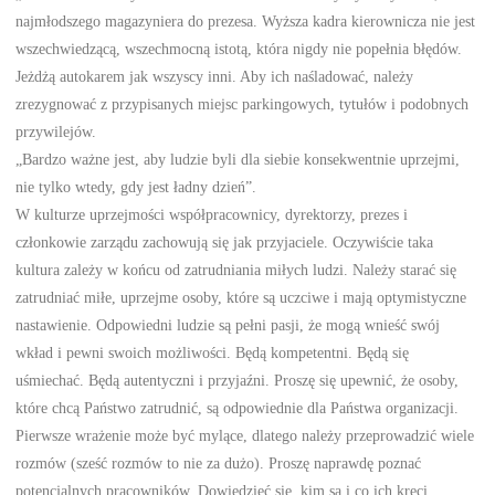
najmłodszego magazyniera do prezesa. Wyższa kadra kierownicza nie jest
wszechwiedzącą, wszechmocną istotą, która nigdy nie popełnia błędów.
Jeżdżą autokarem jak wszyscy inni. Aby ich naśladować, należy
zrezygnować z przypisanych miejsc parkingowych, tytułów i podobnych
przywilejów.
„Bardzo ważne jest, aby ludzie byli dla siebie konsekwentnie uprzejmi,
nie tylko wtedy, gdy jest ładny dzień”.
W kulturze uprzejmości współpracownicy, dyrektorzy, prezes i
członkowie zarządu zachowują się jak przyjaciele. Oczywiście taka
kultura zależy w końcu od zatrudniania miłych ludzi. Należy starać się
zatrudniać miłe, uprzejme osoby, które są uczciwe i mają optymistyczne
nastawienie. Odpowiedni ludzie są pełni pasji, że mogą wnieść swój
wkład i pewni swoich możliwości. Będą kompetentni. Będą się
uśmiechać. Będą autentyczni i przyjaźni. Proszę się upewnić, że osoby,
które chcą Państwo zatrudnić, są odpowiednie dla Państwa organizacji.
Pierwsze wrażenie może być mylące, dlatego należy przeprowadzić wiele
rozmów (sześć rozmów to nie za dużo). Proszę naprawdę poznać
potencjalnych pracowników. Dowiedzieć się, kim są i co ich kręci.