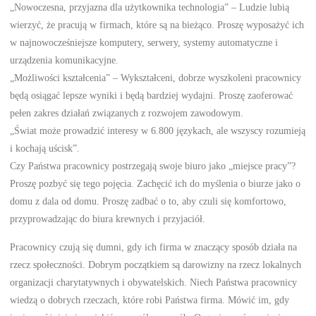
„Nowoczesna, przyjazna dla użytkownika technologia” – Ludzie lubią
wierzyć, że pracują w firmach, które są na bieżąco. Proszę wyposażyć ich
w najnowocześniejsze komputery, serwery, systemy automatyczne i
urządzenia komunikacyjne.
„Możliwości kształcenia” – Wykształceni, dobrze wyszkoleni pracownicy
będą osiągać lepsze wyniki i będą bardziej wydajni. Proszę zaoferować
pełen zakres działań związanych z rozwojem zawodowym.
„Świat może prowadzić interesy w 6.800 językach, ale wszyscy rozumieją
i kochają uścisk”.
Czy Państwa pracownicy postrzegają swoje biuro jako „miejsce pracy”?
Proszę pozbyć się tego pojęcia. Zachęcić ich do myślenia o biurze jako o
domu z dala od domu. Proszę zadbać o to, aby czuli się komfortowo,
przyprowadzając do biura krewnych i przyjaciół.
Pracownicy czują się dumni, gdy ich firma w znaczący sposób działa na
rzecz społeczności. Dobrym początkiem są darowizny na rzecz lokalnych
organizacji charytatywnych i obywatelskich. Niech Państwa pracownicy
wiedzą o dobrych rzeczach, które robi Państwa firma. Mówić im, gdy