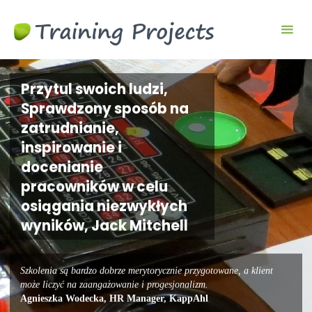
Gry
biznesowe i
szkoleniowe
Przytul swoich ludzi,
Sprawdzony sposób na
zatrudnianie,
inspirowanie i
docenianie
pracowników w celu
osiągania niezwykłych
wyników, Jack Mitchell
Szkolenia są bardzo dobrze merytorycznie przygotowane, a klient
może liczyć na zaangażowanie i progesjonalizm.
Agnieszka Wodecka, HR Manager, KappAhl