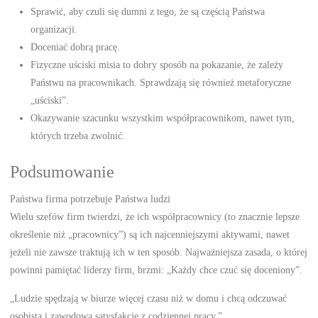
Sprawić, aby czuli się dumni z tego, że są częścią Państwa
organizacji.
Doceniać dobrą pracę.
Fizyczne uściski misia to dobry sposób na pokazanie, że zależy
Państwu na pracownikach. Sprawdzają się również metaforyczne
„uściski”.
Okazywanie szacunku wszystkim współpracownikom, nawet tym,
których trzeba zwolnić.
Podsumowanie
Państwa firma potrzebuje Państwa ludzi
Wielu szefów firm twierdzi, że ich współpracownicy (to znacznie lepsze
określenie niż „pracownicy”) są ich najcenniejszymi aktywami, nawet
jeżeli nie zawsze traktują ich w ten sposób. Najważniejsza zasada, o której
powinni pamiętać liderzy firm, brzmi: „Każdy chce czuć się doceniony”.
„Ludzie spędzają w biurze więcej czasu niż w domu i chcą odczuwać
osobistą i zawodową satysfakcję z codziennej pracy.”