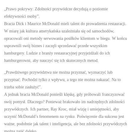
„Prawo pokrywy: Zdolności przywódcze decydują o poziomie
efektywności osoby”.
Bracia Dick i Maurice McDonald mieli talent do prowadzenia restauracji.
W miarę jak kultura amerykańska uzależniała się od samochodów,
opracowali oni metody serwowania posiłków klientom w biegu. W końcu
usprawnili swój biznes i zaczęli sprzedawać przede wszystkim
hamburgery. Ludzie z branży restauracyjnej przyjeżdżali do ich
hamburgerowni, aby nauczyć się ich skutecznych metod.
„Prawdziwego przywództwa nie można przyznać, wyznaczyć lub
przypisać. Pochodzi tylko z wpływu, a tego nie można nakazać. Na to
trzeba sobie zasłużyć”.
A jednak bracia McDonald ponieśli klęskę, gdy próbowali franczyzować
swój pomysł. Dlaczego? Ponieważ brakowało im nadrzędnych zdolności
przywódczych. Ich partner, Ray Kroc, miał wizję i umiejętności, aby
uczynić McDonald’s fenomenem na rynku. Poświęcenie dla sukcesu jest
ważne, podobnie jak talent i inteligencja, ale bez zdolności przywódczych
można zajść daleko.