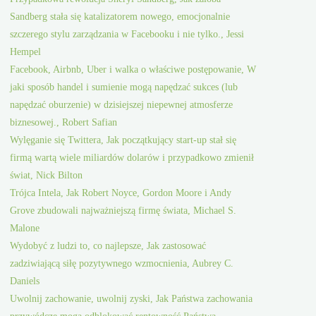
Sandberg stała się katalizatorem nowego, emocjonalnie
szczerego stylu zarządzania w Facebooku i nie tylko., Jessi
Hempel
Facebook, Airbnb, Uber i walka o właściwe postępowanie, W
jaki sposób handel i sumienie mogą napędzać sukces (lub
napędzać oburzenie) w dzisiejszej niepewnej atmosferze
biznesowej., Robert Safian
Wylęganie się Twittera, Jak początkujący start-up stał się
firmą wartą wiele miliardów dolarów i przypadkowo zmienił
świat, Nick Bilton
Trójca Intela, Jak Robert Noyce, Gordon Moore i Andy
Grove zbudowali najważniejszą firmę świata, Michael S.
Malone
Wydobyć z ludzi to, co najlepsze, Jak zastosować
zadziwiającą siłę pozytywnego wzmocnienia, Aubrey C.
Daniels
Uwolnij zachowanie, uwolnij zyski, Jak Państwa zachowania
przywódcze mogą odblokować rentowność Państwa