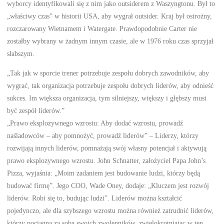
wyborcy identyfikowali się z nim jako outsiderem z Waszyngtonu. Był to
„właściwy czas” w historii USA, aby wygrał outsider. Kraj był ostrożny,
rozczarowany Wietnamem i Watergate. Prawdopodobnie Carter nie
zostałby wybrany w żadnym innym czasie, ale w 1976 roku czas sprzyjał
słabszym.
„Tak jak w sporcie trener potrzebuje zespołu dobrych zawodników, aby
wygrać, tak organizacja potrzebuje zespołu dobrych liderów, aby odnieść
sukces. Im większa organizacja, tym silniejszy, większy i głębszy musi
być zespół liderów.”
„Prawo eksplozywnego wzrostu: Aby dodać wzrostu, prowadź
naśladowców – aby pomnożyć, prowadź liderów” – Liderzy, którzy
rozwijają innych liderów, pomnażają swój własny potencjał i aktywują
prawo eksplozywnego wzrostu. John Schnatter, założyciel Papa John’s
Pizza, wyjaśnia: „Moim zadaniem jest budowanie ludzi, którzy będą
budować firmę”. Jego COO, Wade Oney, dodaje: „Kluczem jest rozwój
liderów. Robi się to, budując ludzi”. Liderów można kształcić
pojedynczo, ale dla szybszego wzrostu można również zatrudnić liderów,
którzy pociągną za sobą swoich zwolenników, zwielokrotniając w ten