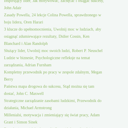
Inspirujący lider, Jak motywować, zachęcać i osiągać sukcesy,
John Adair
Zasady Powella, 24 lekcje Colina Powella, sprawdzonego w
boju lidera, Oren Harari
3 klucze do upełnomocnienia, Uwolnij moc w ludziach, aby
osiągnąć zdumiewające rezultaty, Didier Cossin, Ken
Blanchard i Alan Randolph
Służący lider, Uwolnij moc swoich ludzi, Robert P. Neuschel
Ludzie w biznesie, Psychologiczne refleksje na temat
zarządzania, Adrian Furnham
Kompletny przewodnik po pracy w zespole zdalnym, Megan
Berry
Państwa mapa drogowa do sukcesu, Stąd można się tam
dostać, John C. Maxwell
Strategiczne zarządzanie zasobami ludzkimi, Przewodnik do
działania, Michael Armstrong
Millenialsi, motywacja i zmieniający się świat pracy, Adam
Grant i Simon Sinek