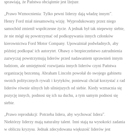
sprawiają, że Państwa obciążenie jest lżejsze.
„Prawo Wzmocnienia: Tylko pewni liderzy dają władzę innym”.
Henry Ford miał niesamowitą wizję. Wyprodukowany przez niego
samochód zmienił współczesne życie. A jednak był tak niepewny siebie,
że nie mógł się powstrzymać od podkopywania innych członków
kierownictwa Ford Motor Company. Upoważniał podwładnych, aby
później podkopać ich autorytet. Obawy o bezpieczeństwo zatrudnienia
zazwyczaj powstrzymują liderów przed nadawaniem uprawnień innym
ludziom, ale umiejętność rozwijania innych liderów czyni Państwa
organizację bezcenną. Abraham Lincoln powołał do swojego gabinetu
swoich politycznych rywali i krytyków, ponieważ chciał korzystać z rad
liderów równie silnych lub silniejszych od siebie. Kiedy wzmacnia się
pozycję innych, podnosi się ich na duchu, a tym samym podnosi się
siebie.
„Prawo reprodukcji: Potrzeba lidera, aby wychować lidera”.
Niektórzy liderzy mają naturalny talent. Inni stają na wysokości zadania
w obliczu kryzysu. Jednak zdecydowana większość liderów jest