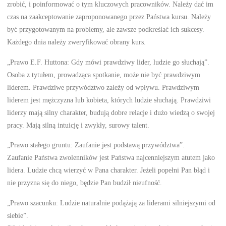
zrobić, i poinformować o tym kluczowych pracowników. Należy dać im
czas na zaakceptowanie zaproponowanego przez Państwa kursu. Należy
być przygotowanym na problemy, ale zawsze podkreślać ich sukcesy.
Każdego dnia należy zweryfikować obrany kurs.
„Prawo E.F. Huttona: Gdy mówi prawdziwy lider, ludzie go słuchają”.
Osoba z tytułem, prowadząca spotkanie, może nie być prawdziwym
liderem. Prawdziwe przywództwo zależy od wpływu. Prawdziwym
liderem jest mężczyzna lub kobieta, których ludzie słuchają. Prawdziwi
liderzy mają silny charakter, budują dobre relacje i dużo wiedzą o swojej
pracy. Mają silną intuicję i zwykły, surowy talent.
„Prawo stałego gruntu: Zaufanie jest podstawą przywództwa”.
Zaufanie Państwa zwolenników jest Państwa najcenniejszym atutem jako
lidera. Ludzie chcą wierzyć w Pana charakter. Jeżeli popełni Pan błąd i
nie przyzna się do niego, będzie Pan budził nieufność.
„Prawo szacunku: Ludzie naturalnie podążają za liderami silniejszymi od
siebie”.