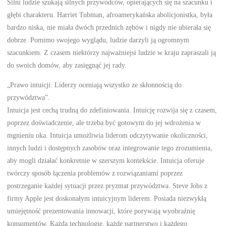
Silni ludzie szukają silnych przywódców, opierających się na szacunku i
głębi charakteru. Harriet Tubman, afroamerykańska abolicjonistka, była
bardzo niska, nie miała dwóch przednich zębów i nigdy nie ubierała się
dobrze. Pomimo swojego wyglądu, ludzie darzyli ją ogromnym
szacunkiem. Z czasem niektórzy najważniejsi ludzie w kraju zapraszali ją
do swoich domów, aby zasięgnąć jej rady.
„Prawo intuicji: Liderzy oceniają wszystko ze skłonnością do
przywództwa”.
Intuicja jest cechą trudną do zdefiniowania. Intuicję rozwija się z czasem,
poprzez doświadczenie, ale trzeba być gotowym do jej wdrożenia w
mgnieniu oka. Intuicja umożliwia liderom odczytywanie okoliczności,
innych ludzi i dostępnych zasobów oraz integrowanie tego zrozumienia,
aby mogli działać konkretnie w szerszym kontekście. Intuicja oferuje
twórczy sposób łączenia problemów z rozwiązaniami poprzez
postrzeganie każdej sytuacji przez pryzmat przywództwa. Steve Jobs z
firmy Apple jest doskonałym intuicyjnym liderem. Posiada niezwykłą
umiejętność prezentowania innowacji, które porywają wyobraźnię
konsumentów. Każdą technologię, każde partnerstwo i każdego