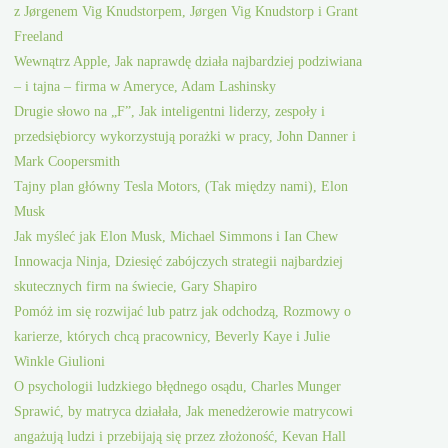
z Jørgenem Vig Knudstorpem, Jørgen Vig Knudstorp i Grant
Freeland
Wewnątrz Apple, Jak naprawdę działa najbardziej podziwiana
– i tajna – firma w Ameryce, Adam Lashinsky
Drugie słowo na „F”, Jak inteligentni liderzy, zespoły i
przedsiębiorcy wykorzystują porażki w pracy, John Danner i
Mark Coopersmith
Tajny plan główny Tesla Motors, (Tak między nami), Elon
Musk
Jak myśleć jak Elon Musk, Michael Simmons i Ian Chew
Innowacja Ninja, Dziesięć zabójczych strategii najbardziej
skutecznych firm na świecie, Gary Shapiro
Pomóż im się rozwijać lub patrz jak odchodzą, Rozmowy o
karierze, których chcą pracownicy, Beverly Kaye i Julie
Winkle Giulioni
O psychologii ludzkiego błędnego osądu, Charles Munger
Sprawić, by matryca działała, Jak menedżerowie matrycowi
angażują ludzi i przebijają się przez złożoność, Kevan Hall