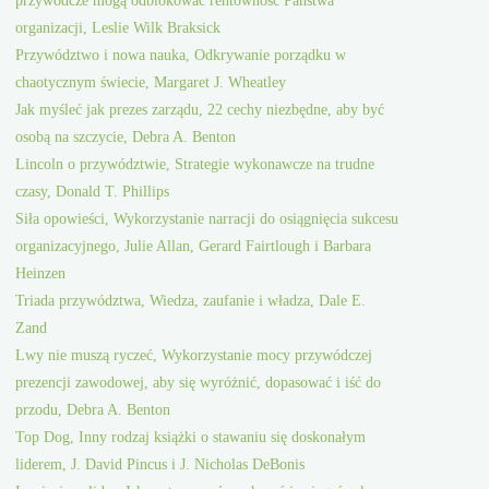
organizacji, Leslie Wilk Braksick
Przywództwo i nowa nauka, Odkrywanie porządku w
chaotycznym świecie, Margaret J. Wheatley
Jak myśleć jak prezes zarządu, 22 cechy niezbędne, aby być
osobą na szczycie, Debra A. Benton
Lincoln o przywództwie, Strategie wykonawcze na trudne
czasy, Donald T. Phillips
Siła opowieści, Wykorzystanie narracji do osiągnięcia sukcesu
organizacyjnego, Julie Allan, Gerard Fairtlough i Barbara
Heinzen
Triada przywództwa, Wiedza, zaufanie i władza, Dale E.
Zand
Lwy nie muszą ryczeć, Wykorzystanie mocy przywódczej
prezencji zawodowej, aby się wyróżnić, dopasować i iść do
przodu, Debra A. Benton
Top Dog, Inny rodzaj książki o stawaniu się doskonałym
liderem, J. David Pincus i J. Nicholas DeBonis