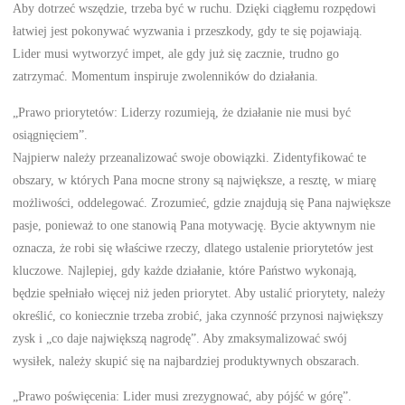
Aby dotrzeć wszędzie, trzeba być w ruchu. Dzięki ciągłemu rozpędowi
łatwiej jest pokonywać wyzwania i przeszkody, gdy te się pojawiają.
Lider musi wytworzyć impet, ale gdy już się zacznie, trudno go
zatrzymać. Momentum inspiruje zwolenników do działania.
„Prawo priorytetów: Liderzy rozumieją, że działanie nie musi być
osiągnięciem”.
Najpierw należy przeanalizować swoje obowiązki. Zidentyfikować te
obszary, w których Pana mocne strony są największe, a resztę, w miarę
możliwości, oddelegować. Zrozumieć, gdzie znajdują się Pana największe
pasje, ponieważ to one stanowią Pana motywację. Bycie aktywnym nie
oznacza, że robi się właściwe rzeczy, dlatego ustalenie priorytetów jest
kluczowe. Najlepiej, gdy każde działanie, które Państwo wykonają,
będzie spełniało więcej niż jeden priorytet. Aby ustalić priorytety, należy
określić, co koniecznie trzeba zrobić, jaka czynność przynosi największy
zysk i „co daje największą nagrodę”. Aby zmaksymalizować swój
wysiłek, należy skupić się na najbardziej produktywnych obszarach.
„Prawo poświęcenia: Lider musi zrezygnować, aby pójść w górę”.