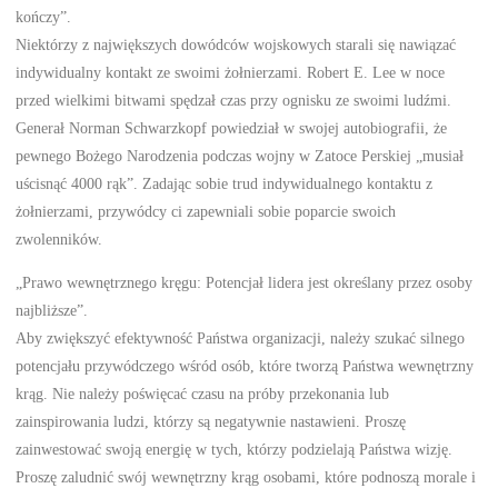
kończy”.
Niektórzy z największych dowódców wojskowych starali się nawiązać
indywidualny kontakt ze swoimi żołnierzami. Robert E. Lee w noce
przed wielkimi bitwami spędzał czas przy ognisku ze swoimi ludźmi.
Generał Norman Schwarzkopf powiedział w swojej autobiografii, że
pewnego Bożego Narodzenia podczas wojny w Zatoce Perskiej „musiał
uścisnąć 4000 rąk”. Zadając sobie trud indywidualnego kontaktu z
żołnierzami, przywódcy ci zapewniali sobie poparcie swoich
zwolenników.
„Prawo wewnętrznego kręgu: Potencjał lidera jest określany przez osoby
najbliższe”.
Aby zwiększyć efektywność Państwa organizacji, należy szukać silnego
potencjału przywódczego wśród osób, które tworzą Państwa wewnętrzny
krąg. Nie należy poświęcać czasu na próby przekonania lub
zainspirowania ludzi, którzy są negatywnie nastawieni. Proszę
zainwestować swoją energię w tych, którzy podzielają Państwa wizję.
Proszę zaludnić swój wewnętrzny krąg osobami, które podnoszą morale i