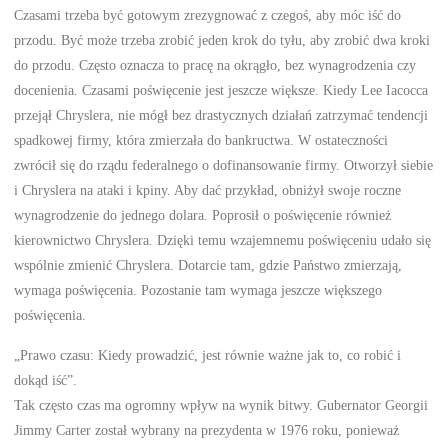
Czasami trzeba być gotowym zrezygnować z czegoś, aby móc iść do
przodu. Być może trzeba zrobić jeden krok do tyłu, aby zrobić dwa kroki
do przodu. Często oznacza to pracę na okrągło, bez wynagrodzenia czy
docenienia. Czasami poświęcenie jest jeszcze większe. Kiedy Lee Iacocca
przejął Chryslera, nie mógł bez drastycznych działań zatrzymać tendencji
spadkowej firmy, która zmierzała do bankructwa. W ostateczności
zwrócił się do rządu federalnego o dofinansowanie firmy. Otworzył siebie
i Chryslera na ataki i kpiny. Aby dać przykład, obniżył swoje roczne
wynagrodzenie do jednego dolara. Poprosił o poświęcenie również
kierownictwo Chryslera. Dzięki temu wzajemnemu poświęceniu udało się
wspólnie zmienić Chryslera. Dotarcie tam, gdzie Państwo zmierzają,
wymaga poświęcenia. Pozostanie tam wymaga jeszcze większego
poświęcenia.
„Prawo czasu: Kiedy prowadzić, jest równie ważne jak to, co robić i
dokąd iść”.
Tak często czas ma ogromny wpływ na wynik bitwy. Gubernator Georgii
Jimmy Carter został wybrany na prezydenta w 1976 roku, ponieważ