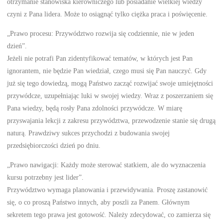
otrzymanie stanowiska kierowniczego lub posiadanie wielkiej wiedzy
czyni z Pana lidera. Może to osiągnąć tylko ciężka praca i poświęcenie.
„Prawo procesu: Przywództwo rozwija się codziennie, nie w jeden
dzień”.
Jeżeli nie potrafi Pan zidentyfikować tematów, w których jest Pan
ignorantem, nie będzie Pan wiedział, czego musi się Pan nauczyć. Gdy
już się tego dowiedzą, mogą Państwo zacząć rozwijać swoje umiejętności
przywódcze, uzupełniając luki w swojej wiedzy. Wraz z poszerzaniem się
Pana wiedzy, będą rosły Pana zdolności przywódcze. W miarę
przyswajania lekcji z zakresu przywództwa, przewodzenie stanie się drugą
naturą. Prawdziwy sukces przychodzi z budowania swojej
przedsiębiorczości dzień po dniu.
„Prawo nawigacji: Każdy może sterować statkiem, ale do wyznaczenia
kursu potrzebny jest lider”.
Przywództwo wymaga planowania i przewidywania. Proszę zastanowić
się, o co proszą Państwo innych, aby poszli za Panem. Głównym
sekretem tego prawa jest gotowość. Należy zdecydować, co zamierza się