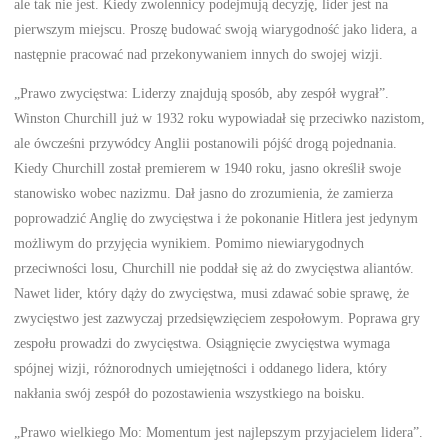
ale tak nie jest. Kiedy zwolennicy podejmują decyzję, lider jest na
pierwszym miejscu. Proszę budować swoją wiarygodność jako lidera, a
następnie pracować nad przekonywaniem innych do swojej wizji.
„Prawo zwycięstwa: Liderzy znajdują sposób, aby zespół wygrał”.
Winston Churchill już w 1932 roku wypowiadał się przeciwko nazistom,
ale ówcześni przywódcy Anglii postanowili pójść drogą pojednania.
Kiedy Churchill został premierem w 1940 roku, jasno określił swoje
stanowisko wobec nazizmu. Dał jasno do zrozumienia, że zamierza
poprowadzić Anglię do zwycięstwa i że pokonanie Hitlera jest jedynym
możliwym do przyjęcia wynikiem. Pomimo niewiarygodnych
przeciwności losu, Churchill nie poddał się aż do zwycięstwa aliantów.
Nawet lider, który dąży do zwycięstwa, musi zdawać sobie sprawę, że
zwycięstwo jest zazwyczaj przedsięwzięciem zespołowym. Poprawa gry
zespołu prowadzi do zwycięstwa. Osiągnięcie zwycięstwa wymaga
spójnej wizji, różnorodnych umiejętności i oddanego lidera, który
nakłania swój zespół do pozostawienia wszystkiego na boisku.
„Prawo wielkiego Mo: Momentum jest najlepszym przyjacielem lidera”.