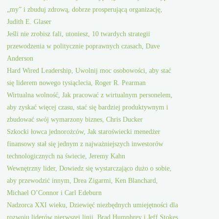
„my” i zbuduj zdrową, dobrze prosperującą organizację,
Judith E. Glaser
Jeśli nie zrobisz fali, utoniesz, 10 twardych strategii
przewodzenia w politycznie poprawnych czasach, Dave
Anderson
Hard Wired Leadership, Uwolnij moc osobowości, aby stać
się liderem nowego tysiąclecia, Roger R. Pearman
Wirtualna wolność, Jak pracować z wirtualnym personelem,
aby zyskać więcej czasu, stać się bardziej produktywnym i
zbudować swój wymarzony biznes, Chris Ducker
Szkocki łowca jednorożców, Jak staroświecki menedżer
finansowy stał się jednym z najważniejszych inwestorów
technologicznych na świecie, Jeremy Kahn
Wewnętrzny lider, Dowiedz się wystarczająco dużo o sobie,
aby przewodzić innym, Drea Zigarmi, Ken Blanchard,
Michael O’Connor i Carl Edeburn
Nadzorca XXI wieku, Dziewięć niezbędnych umiejętności dla
rozwoju liderów pierwszej linii, Brad Humphrey i Jeff Stokes