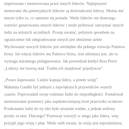
inspirowana i mentorowana przez innych liderów. Najlepszymi
mentorami dla potencjalnych liderów są doświadczeni liderzy. Można dać
innym tylko to, co samemu się posiada. Wielu liderów nie dostrzega
wartości generowania innych liderów i może próbować zatrzymać innych
ludzi na niższych szczeblach. Proszę uważać, jedynym sposobem na
ograniczenie lub zdegradowanie innych jest obniżenie siebie.
Wychowanie nowych liderów jest niezbędne dla pełnego rozwoju Państwa
firmy. Im więcej liderów ma Państwa firma, tym silniejsza jest, ale to
wymaga starannego pielęgnowania. Jak powiedział kiedyś Ross Perot:
„Liderzy nie tworzą stad. Trzeba ich znajdować pojedynczo”.
„Prawo kupowania: Ludzie kupują lidera, a potem wizję”.
Mahatma Gandhi był jednym z największych przywódców wszech
czasów. Poprowadził swoje rodzinne Indie do niepodległości. Postulował
niestosowanie przemocy jako najskuteczniejszą broń przeciwko uciskowi.
Przekonanie ludzi do tej idei było strasznie trudne, a jednak miliony
poszły za nim. Dlaczego? Ponieważ wierzyli w niego jako lidera, więc
przyjęli jego wizję i plan. Wiele osób uważa, że wizja jest najważniejsza,