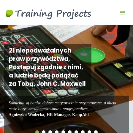
Gry
biznesowe i
szkoleniowe
21 niepodważalnych
praw przywództwa,
Postępuj zgodnie z nimi,
a ludzie będą podążać
za Tobą, John C. Maxwell
Szkolenia są bardzo dobrze merytorycznie przygotowane, a klient
może liczyć na zaangażowanie i progesjonalizm.
Agnieszka Wodecka, HR Manager, KappAhl