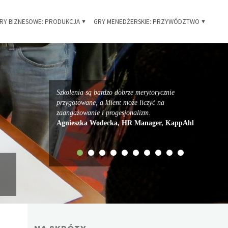
RY BIZNESOWE: PRODUKCJA
GRY MENEDŻERSKIE: PRZYWÓDZTWO
Szkolenia są bardzo dobrze merytorycznie
przygotowane, a klient może liczyć na
zaangażowanie i progesjonalizm.
Agnieszka Wodecka, HR Manager, KappAhl