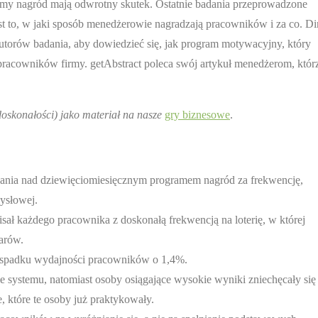
my nagród mają odwrotny skutek. Ostatnie badania przeprowadzone
st to, w jaki sposób menedżerowie nagradzają pracowników i za co. Di
utorów badania, aby dowiedzieć się, jak program motywacyjny, który
 pracowników firmy. getAbstract poleca swój artykuł menedżerom, któr
oskonałości) jako materiał na nasze
gry biznesowe
.
dania nad dziewięciomiesięcznym programem nagród za frekwencję,
ysłowej.
isał każdego pracownika z doskonałą frekwencją na loterię, w której
arów.
o spadku wydajności pracowników o 1,4%.
e systemu, natomiast osoby osiągające wysokie wyniki zniechęcały się
 które te osoby już praktykowały.