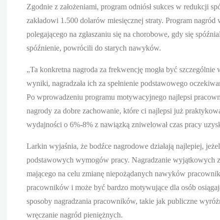
Zgodnie z założeniami, program odniósł sukces w redukcji sp
zakładowi 1.500 dolarów miesięcznej straty. Program nagród
polegającego na zgłaszaniu się na chorobowe, gdy się spóźnia
spóźnienie, powrócili do starych nawyków.
„Ta konkretna nagroda za frekwencję mogła być szczególnie
wyniki, nagradzała ich za spełnienie podstawowego oczekiwa
Po wprowadzeniu programu motywacyjnego najlepsi pracownicy
nagrody za dobre zachowanie, które ci najlepsi już praktykow
wydajności o 6%-8% z nawiązką zniwelował czas pracy uzysk
Larkin wyjaśnia, że bodźce nagrodowe działają najlepiej, jeże
podstawowych wymogów pracy. Nagradzanie wyjątkowych zac
mającego na celu zmianę niepożądanych nawyków pracownik
pracowników i może być bardzo motywujące dla osób osiągają
sposoby nagradzania pracowników, takie jak publiczne wyróżni
wręczanie nagród pieniężnych.