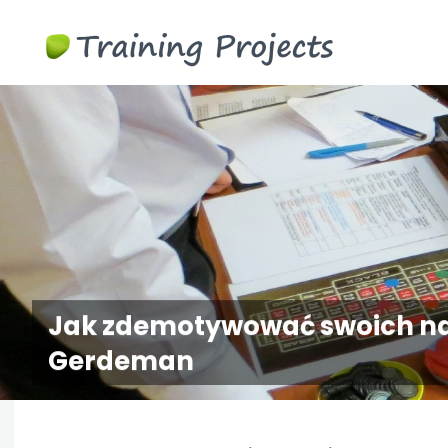
Gry
biznesowe
szkoleni
Jak zdemotywować swoich na
Gerdeman