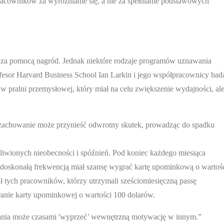
pracowników za wyróżnianie się, a nie za spełnianie podstawowych
 za pomocą nagród. Jednak niektóre rodzaje programów uznawania
esor Harvard Business School Ian Larkin i jego współpracownicy bada
w pralni przemysłowej, który miał na celu zwiększenie wydajności, al
 zachowanie może przynieść odwrotny skutek, prowadząc do spadku
liwionych nieobecności i spóźnień. Pod koniec każdego miesiąca
 doskonałą frekwencją miał szansę wygrać kartę upominkową o wartoś
ł tych pracowników, którzy utrzymali sześciomiesięczną passę
ranie karty upominkowej o wartości 100 dolarów.
wania może czasami 'wyprzeć’ wewnętrzną motywację w innym.”