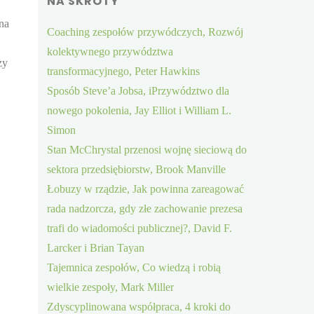
NA SKRÓTY
na
Coaching zespołów przywódczych, Rozwój
kolektywnego przywództwa
zy
transformacyjnego, Peter Hawkins
Sposób Steve’a Jobsa, iPrzywództwo dla
nowego pokolenia, Jay Elliot i William L.
Simon
Stan McChrystal przenosi wojnę sieciową do
sektora przedsiębiorstw, Brook Manville
Łobuzy w rządzie, Jak powinna zareagować
rada nadzorcza, gdy złe zachowanie prezesa
trafi do wiadomości publicznej?, David F.
Larcker i Brian Tayan
Tajemnica zespołów, Co wiedzą i robią
wielkie zespoły, Mark Miller
Zdyscyplinowana współpraca, 4 kroki do