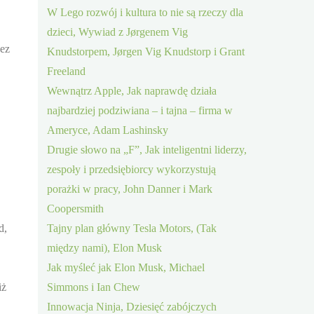
W Lego rozwój i kultura to nie są rzeczy dla
dzieci, Wywiad z Jørgenem Vig
zez
Knudstorpem, Jørgen Vig Knudstorp i Grant
Freeland
Wewnątrz Apple, Jak naprawdę działa
najbardziej podziwiana – i tajna – firma w
Ameryce, Adam Lashinsky
Drugie słowo na „F”, Jak inteligentni liderzy,
zespoły i przedsiębiorcy wykorzystują
porażki w pracy, John Danner i Mark
Coopersmith
d,
Tajny plan główny Tesla Motors, (Tak
między nami), Elon Musk
Jak myśleć jak Elon Musk, Michael
iż
Simmons i Ian Chew
Innowacja Ninja, Dziesięć zabójczych