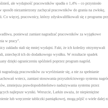
óźnień, ale wydajność pracowników spadła o 1,4% – co przyniosło
 w sposób niezamierzony zachęcał pracowników do grania na zwłokę,
li. Co więcej, pracownicy, którzy zdyskwalifikowali się z programu pr
 wadliwa, ponieważ zamiast nagradzać pracowników za wyjątkowe
nia w pracy”.
 zakładu stali się mniej wydajni. Fakt, że ich koledzy otrzymywali
ali, zniechęcił ich do dodatkowego wysiłku. W rezultacie spadek
any dzięki ograniczeniu spóźnień poprzez program nagród.
li nagradzają pracowników za wyróżnianie się, a nie za spełnianie
howań wstecz, zamiast stosowania przyszłościowego systemu nagró
ów, zmniejsza prawdopodobieństwo nadużywania systemu przez
cych najlepsze wyniki. Wreszcie, Larkin uważa, że niepieniężne
enie lub wręczenie tabliczki pamiątkowej, mogą pójść o wiele dalej n