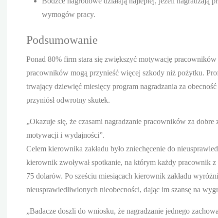
Bodźce nagrodowe działają najlepiej, jeżeli nagradzają 
wymogów pracy.
Podsumowanie
Ponad 80% firm stara się zwiększyć motywację pracowników
pracowników mogą przynieść więcej szkody niż pożytku. Prof
trwający dziewięć miesięcy program nagradzania za obecność 
przyniósł odwrotny skutek.
„Okazuje się, że czasami nagradzanie pracowników za dobre
motywacji i wydajności”.
Celem kierownika zakładu było zniechęcenie do nieusprawied
kierownik zwoływał spotkanie, na którym każdy pracownik z
75 dolarów. Po sześciu miesiącach kierownik zakładu wyróżni
nieusprawiedliwionych nieobecności, dając im szansę na wyg
„Badacze doszli do wniosku, że nagradzanie jednego zacho