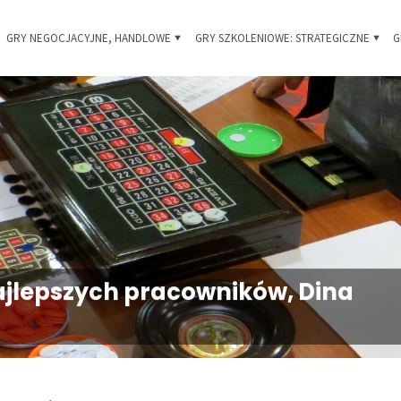
Skip
GRY NEGOCJACYJNE, HANDLOWE
GRY SZKOLENIOWE: STRATEGICZNE
G
 i
to
owe
content
jlepszych pracowników, Dina