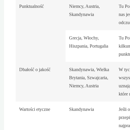
Punktualność
Niemcy, Austria,
Tu Po
Skandynawia
nas j
odczu
Grecja, Włochy,
Tu Pol
Hiszpania, Portugalia
kilku
punkt
Dbałość o jakość
Skandynawia, Wielka
W tyc
Brytania, Szwajcaria,
wszyst
Niemcy, Austria
uznaj
które 
Wartości etyczne
Skandynawia
Jeśli 
przep
najpr