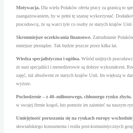
Motywacja.
Dla wielu Polaków oferta pracy za granicą to sp
zaangażowaniem, by w pełni tę szansę wykorzystać. Dodatko
pracodawcę, że są warci tyle co osoby ze starych krajów Unii –
Skromniejsze oczekiwania finansowe.
Zatrudnianie Polaków 
mniejsze pieniądze. Tak będzie jeszcze przez kilka lat.
Wiedza specjalistyczna i ogólna.
Wśród unijnych pracodawców
że nasi specjaliści i menedżerowie są dobrze wykształceni. Rz
zajęć, niż absolwent ze starych krajów Unii. Im większą w d
wyższe.
Pochodzenie – z 40–milionowego, chłonnego rynku zbytu.
w swojej firmie kogoś, kto pomoże im zaistnieć na naszym ry
Umiejętność poruszania się na rynkach europy wschodnie
słowiańskiego konsumenta i realia post-komunistycznych gos