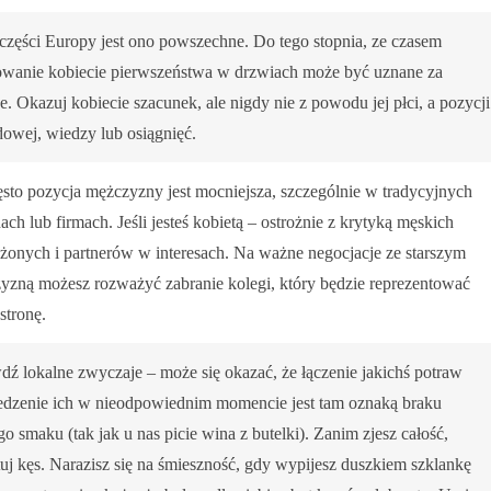
 części Europy jest ono powszechne. Do tego stopnia, ze czasem
owanie kobiecie pierwszeństwa w drzwiach może być uznane za
. Okazuj kobiecie szacunek, ale nigdy nie z powodu jej płci, a pozycji
owej, wiedzy lub osiągnięć.
ęsto pozycja mężczyzny jest mocniejsza, szczególnie w tradycyjnych
ach lub firmach. Jeśli jesteś kobietą – ostrożnie z krytyką męskich
ożonych i partnerów w interesach. Na ważne negocjacje ze starszym
yzną możesz rozważyć zabranie kolegi, który będzie reprezentować
stronę.
dź lokalne zwyczaje – może się okazać, że łączenie jakichś potraw
jedzenie ich w nieodpowiednim momencie jest tam oznaką braku
o smaku (tak jak u nas picie wina z butelki). Zanim zjesz całość,
tuj kęs. Narazisz się na śmieszność, gdy wypijesz duszkiem szklankę