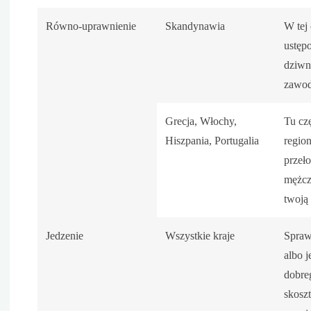
Równo-uprawnienie
Skandynawia
W tej
ustęp
dziwne
zawod
Grecja, Włochy,
Tu cz
Hiszpania, Portugalia
region
przeł
mężcz
twoją 
Jedzenie
Wszystkie kraje
Spraw
albo 
dobreg
skosz