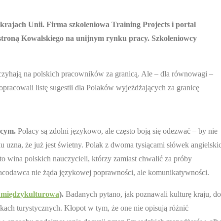
krajach Unii. Firma szkoleniowa Training Projects i portal
bą stroną Kowalskiego na unijnym rynku pracy. Szkoleniowcy
 czyhają na polskich pracowników za granicą. Ale – dla równowagi –
 opracowali listę sugestii dla Polaków wyjeżdżających za granicę
bcym.
Polacy są zdolni językowo, ale często boją się odezwać – by nie
 uzna, że już jest świetny. Polak z dwoma tysiącami słówek angielski
t to wina polskich nauczycieli, którzy zamiast chwalić za próby
racodawca nie żąda językowej poprawności, ale komunikatywności.
 międzykulturowa
).
Badanych pytano, jak poznawali kulturę kraju, do
ach turystycznych. Kłopot w tym, że one nie opisują różnić