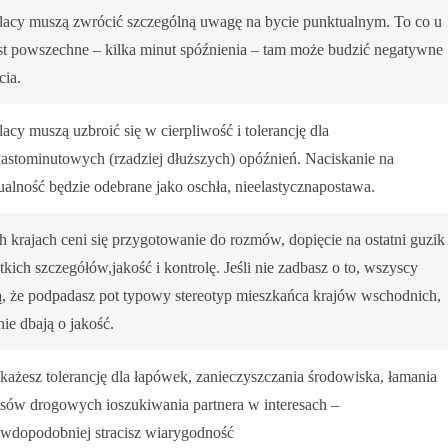
lacy muszą zwrócić szczególną uwagę na bycie punktualnym. To co u
est powszechne – kilka minut spóźnienia – tam może budzić negatywne
cia.
acy muszą uzbroić się w cierpliwość i tolerancję dla
nastominutowych (rzadziej dłuższych) opóźnień. Naciskanie na
ualność będzie odebrane jako oschła, nieelastycznapostawa.
h krajach ceni się przygotowanie do rozmów, dopięcie na ostatni guzik
kich szczegółów,jakość i kontrolę. Jeśli nie zadbasz o to, wszyscy
ą, że podpadasz pot typowy stereotyp mieszkańca krajów wschodnich,
nie dbają o jakość.
okażesz tolerancję dla łapówek, zanieczyszczania środowiska, łamania
isów drogowych ioszukiwania partnera w interesach –
awdopodobniej stracisz wiarygodność