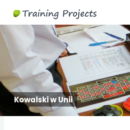
Gry
biznesowe
szkoleni
Kowalski w Unii