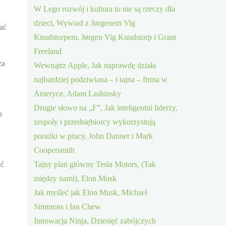
W Lego rozwój i kultura to nie są rzeczy dla
dzieci, Wywiad z Jørgenem Vig
ać
Knudstorpem, Jørgen Vig Knudstorp i Grant
Freeland
za
Wewnątrz Apple, Jak naprawdę działa
najbardziej podziwiana – i tajna – firma w
Ameryce, Adam Lashinsky
Drugie słowo na „F”, Jak inteligentni liderzy,
n
zespoły i przedsiębiorcy wykorzystują
porażki w pracy, John Danner i Mark
Coopersmith
eć
Tajny plan główny Tesla Motors, (Tak
między nami), Elon Musk
Jak myśleć jak Elon Musk, Michael
Simmons i Ian Chew
Innowacja Ninja, Dziesięć zabójczych