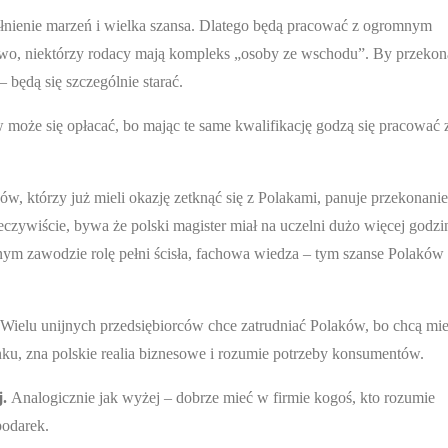
ełnienie marzeń i wielka szansa. Dlatego będą pracować z ogromnym
wo, niektórzy rodacy mają kompleks „osoby ze wschodu”. By przekon
 będą się szczególnie starać.
może się opłacać, bo mając te same kwalifikację godzą się pracować 
, którzy już mieli okazję zetknąć się z Polakami, panuje przekonanie
eczywiście, bywa że polski magister miał na uczelni dużo więcej godzi
anym zawodzie rolę pełni ścisła, fachowa wiedza – tym szanse Polaków
Wielu unijnych przedsiębiorców chce zatrudniać Polaków, bo chcą mi
nku, zna polskie realia biznesowe i rozumie potrzeby konsumentów.
j.
Analogicznie jak wyżej – dobrze mieć w firmie kogoś, kto rozumie
podarek.