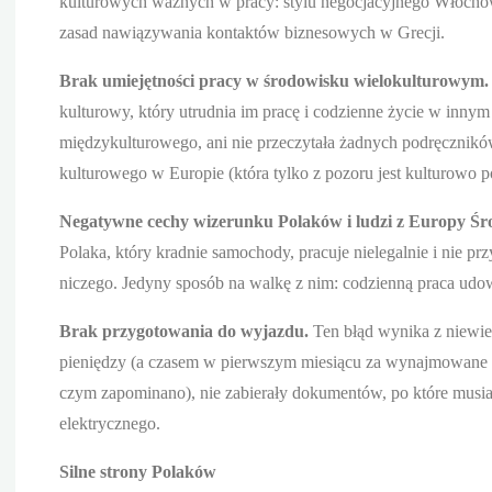
kulturowych ważnych w pracy: stylu negocjacyjnego Włochó
zasad nawiązywania kontaktów biznesowych w Grecji.
Brak umiejętności pracy w środowisku wielokulturowym
kulturowy, który utrudnia im pracę i codzienne życie w innym
międzykulturowego, ani nie przeczytała żadnych podręczników
kulturowego w Europie (która tylko z pozoru jest kulturowo 
Negatywne cechy wizerunku Polaków i ludzi z Europy Ś
Polaka, który kradnie samochody, pracuje nielegalnie i nie prz
niczego. Jedyny sposób na walkę z nim: codzienną praca udo
Brak przygotowania do wyjazdu.
Ten błąd wynika z niewied
pieniędzy (a czasem w pierwszym miesiącu za wynajmowane m
czym zapominano), nie zabierały dokumentów, po które musia
elektrycznego.
Silne strony Polaków