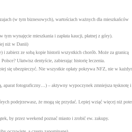
yczajach (w tym biznesowych), wartościach ważnych dla mieszkańców
w tym wynajęcie mieszkania i zapłata kaucji, płatnej z góry).
ej niż w Danii)
i zabierz ze sobą kopie historii wszystkich chorób. Może za granicą
 Polsce? Ułatwisz dentyście, zabierając historię leczenia.
lepiej się ubezpieczyć. Nie wszystkie opłaty pokrywa NFZ, nie w każd
ą, aparat fotograficzny…) – aktywny wypoczynek zmniejsza tęsknotę i
tórych podejrzewasz, że mogą się przydać. Lepiej wziąć więcej niż pot
ątek, by przez weekend poznać miasto i zrobić ew. zakupy.
(niby oczywiste, a często zapominane)