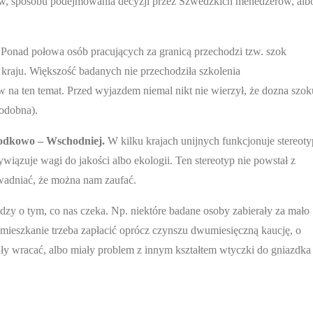
w, sposobu podejmowania decyzji przez Szwedzkich menedżerów, alb
.
Ponad połowa osób pracujących za granicą przechodzi tzw. szok
 kraju. Większość badanych nie przechodziła szkolenia
 na ten temat. Przed wyjazdem niemal nikt nie wierzył, że dozna szok
podobna).
rodkowo – Wschodniej.
W kilku krajach unijnych funkcjonuje stereoty
ywiązuje wagi do jakości albo ekologii. Ten stereotyp nie powstał z
wadniać, że można nam zaufać.
zy o tym, co nas czeka. Np. niektóre badane osoby zabierały za mało
ieszkanie trzeba zapłacić oprócz czynszu dwumiesięczną kaucję, o
ły wracać, albo miały problem z innym kształtem wtyczki do gniazdka