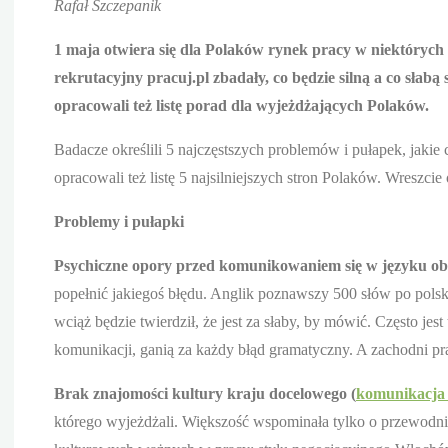
Rafał Szczepanik
1 maja otwiera się dla Polaków rynek pracy w niektórych 
rekrutacyjny pracuj.pl zbadały, co będzie silną a co sła
opracowali też listę porad dla wyjeżdżających Polaków.
Badacze określili 5 najczęstszych problemów i pułapek, jakie
opracowali też listę 5 najsilniejszych stron Polaków. Wreszcie
Problemy i pułapki
Psychiczne opory przed komunikowaniem się w języku o
popełnić jakiegoś błędu. Anglik poznawszy 500 słów po polsku
wciąż będzie twierdził, że jest za słaby, by mówić. Często jes
komunikacji, ganią za każdy błąd gramatyczny. A zachodni p
Brak znajomości kultury kraju docelowego (
komunikacja
którego wyjeżdżali. Większość wspominała tylko o przewodnik