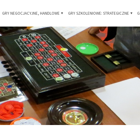
Skip
GRY NEGOCJACYJNE, HANDLOWE
GRY SZKOLENIOWE: STRATEGICZNE
G
 i
to
owe
content