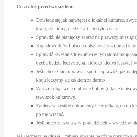
Co zrobić przed wyjazdem:
Dowiedz się jak najwięcej o lokalnej kulturze, zw
kraju, do którego jedziesz i ich stylu życia
Sprawdź, ile pieniędzy zabrać na pierwszy miesiąc (
Kup słownik (w Polsce kupisz polsko – duński łatwi
Sprawdź kwestie zdrowotne (w tym stomatologiczne) 
trzeba będzie leczyć zęba, którego kiedyś leczyłeś w
Jeśli chcesz tam uprawiać sport – sprawdź, jak naj
kraju leczymy się całkiem za darmo
Weź ze sobą swoje ulubione hobby (rakietę tenisow
tzw. szok kulturowy.
Zabierz wszystkie dokumenty i certyfikaty, co do k
po nie wracać.
Jeśli pracę zaczynasz w poniedziałek – wyjedź w pi
Jeśli jedziesz na dłużej – zabierz ubrania na różne pory roku 