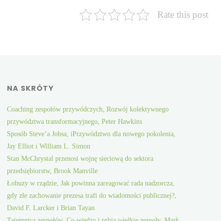
Rate this post
NA SKRÓTY
Coaching zespołów przywódczych, Rozwój kolektywnego
przywództwa transformacyjnego, Peter Hawkins
Sposób Steve’a Jobsa, iPrzywództwo dla nowego pokolenia,
Jay Elliot i William L. Simon
Stan McChrystal przenosi wojnę sieciową do sektora
przedsiębiorstw, Brook Manville
Łobuzy w rządzie, Jak powinna zareagować rada nadzorcza,
gdy złe zachowanie prezesa trafi do wiadomości publicznej?,
David F. Larcker i Brian Tayan
Tajemnica zespołów, Co wiedzą i robią wielkie zespoły, Mark