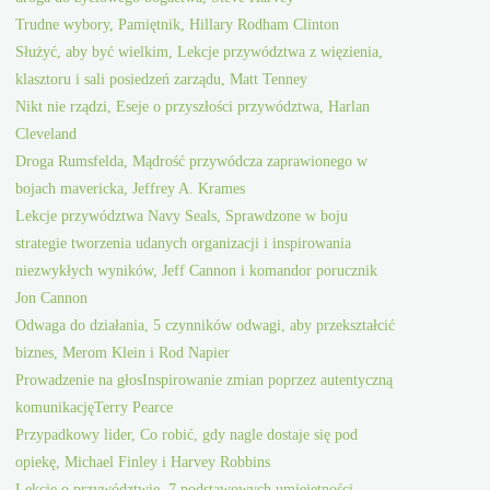
Trudne wybory, Pamiętnik, Hillary Rodham Clinton
Służyć, aby być wielkim, Lekcje przywództwa z więzienia,
klasztoru i sali posiedzeń zarządu, Matt Tenney
Nikt nie rządzi, Eseje o przyszłości przywództwa, Harlan
Cleveland
Droga Rumsfelda, Mądrość przywódcza zaprawionego w
bojach mavericka, Jeffrey A. Krames
Lekcje przywództwa Navy Seals, Sprawdzone w boju
strategie tworzenia udanych organizacji i inspirowania
niezwykłych wyników, Jeff Cannon i komandor porucznik
Jon Cannon
Odwaga do działania, 5 czynników odwagi, aby przekształcić
biznes, Merom Klein i Rod Napier
Prowadzenie na głosInspirowanie zmian poprzez autentyczną
komunikacjęTerry Pearce
Przypadkowy lider, Co robić, gdy nagle dostaje się pod
opiekę, Michael Finley i Harvey Robbins
Lekcje o przywództwie, 7 podstawowych umiejętności