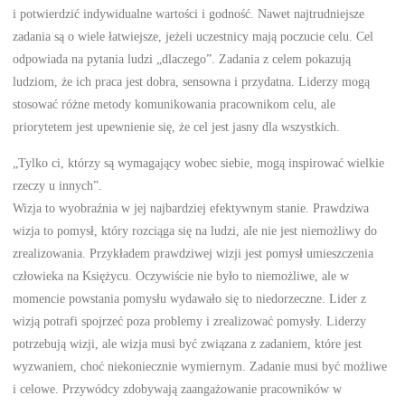
i potwierdzić indywidualne wartości i godność. Nawet najtrudniejsze
zadania są o wiele łatwiejsze, jeżeli uczestnicy mają poczucie celu. Cel
odpowiada na pytania ludzi „dlaczego”. Zadania z celem pokazują
ludziom, że ich praca jest dobra, sensowna i przydatna. Liderzy mogą
stosować różne metody komunikowania pracownikom celu, ale
priorytetem jest upewnienie się, że cel jest jasny dla wszystkich.
„Tylko ci, którzy są wymagający wobec siebie, mogą inspirować wielkie
rzeczy u innych”.
Wizja to wyobraźnia w jej najbardziej efektywnym stanie. Prawdziwa
wizja to pomysł, który rozciąga się na ludzi, ale nie jest niemożliwy do
zrealizowania. Przykładem prawdziwej wizji jest pomysł umieszczenia
człowieka na Księżycu. Oczywiście nie było to niemożliwe, ale w
momencie powstania pomysłu wydawało się to niedorzeczne. Lider z
wizją potrafi spojrzeć poza problemy i zrealizować pomysły. Liderzy
potrzebują wizji, ale wizja musi być związana z zadaniem, które jest
wyzwaniem, choć niekoniecznie wymiernym. Zadanie musi być możliwe
i celowe. Przywódcy zdobywają zaangażowanie pracowników w