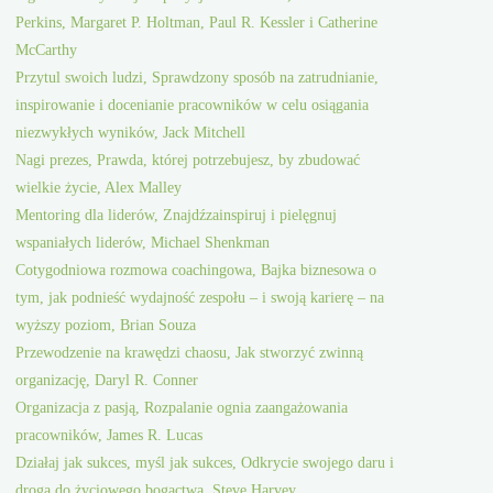
Perkins, Margaret P. Holtman, Paul R. Kessler i Catherine
McCarthy
Przytul swoich ludzi, Sprawdzony sposób na zatrudnianie,
inspirowanie i docenianie pracowników w celu osiągania
niezwykłych wyników, Jack Mitchell
Nagi prezes, Prawda, której potrzebujesz, by zbudować
wielkie życie, Alex Malley
Mentoring dla liderów, Znajdźzainspiruj i pielęgnuj
wspaniałych liderów, Michael Shenkman
Cotygodniowa rozmowa coachingowa, Bajka biznesowa o
tym, jak podnieść wydajność zespołu – i swoją karierę – na
wyższy poziom, Brian Souza
Przewodzenie na krawędzi chaosu, Jak stworzyć zwinną
organizację, Daryl R. Conner
Organizacja z pasją, Rozpalanie ognia zaangażowania
pracowników, James R. Lucas
Działaj jak sukces, myśl jak sukces, Odkrycie swojego daru i
droga do życiowego bogactwa, Steve Harvey