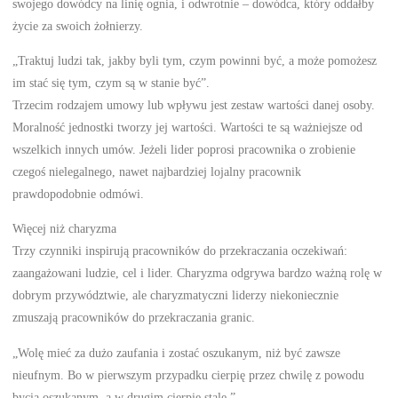
swojego dowódcy na linię ognia, i odwrotnie – dowódca, który oddałby
życie za swoich żołnierzy.
„Traktuj ludzi tak, jakby byli tym, czym powinni być, a może pomożesz
im stać się tym, czym są w stanie być”.
Trzecim rodzajem umowy lub wpływu jest zestaw wartości danej osoby.
Moralność jednostki tworzy jej wartości. Wartości te są ważniejsze od
wszelkich innych umów. Jeżeli lider poprosi pracownika o zrobienie
czegoś nielegalnego, nawet najbardziej lojalny pracownik
prawdopodobnie odmówi.
Więcej niż charyzma
Trzy czynniki inspirują pracowników do przekraczania oczekiwań:
zaangażowani ludzie, cel i lider. Charyzma odgrywa bardzo ważną rolę w
dobrym przywództwie, ale charyzmatyczni liderzy niekoniecznie
zmuszają pracowników do przekraczania granic.
„Wolę mieć za dużo zaufania i zostać oszukanym, niż być zawsze
nieufnym. Bo w pierwszym przypadku cierpię przez chwilę z powodu
bycia oszukanym, a w drugim cierpię stale.”