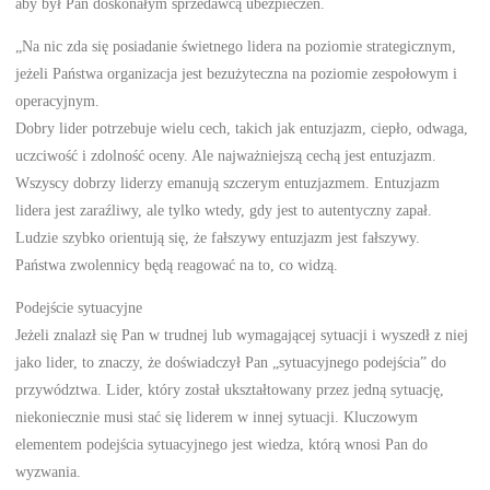
aby był Pan doskonałym sprzedawcą ubezpieczeń.
„Na nic zda się posiadanie świetnego lidera na poziomie strategicznym,
jeżeli Państwa organizacja jest bezużyteczna na poziomie zespołowym i
operacyjnym.
Dobry lider potrzebuje wielu cech, takich jak entuzjazm, ciepło, odwaga,
uczciwość i zdolność oceny. Ale najważniejszą cechą jest entuzjazm.
Wszyscy dobrzy liderzy emanują szczerym entuzjazmem. Entuzjazm
lidera jest zaraźliwy, ale tylko wtedy, gdy jest to autentyczny zapał.
Ludzie szybko orientują się, że fałszywy entuzjazm jest fałszywy.
Państwa zwolennicy będą reagować na to, co widzą.
Podejście sytuacyjne
Jeżeli znalazł się Pan w trudnej lub wymagającej sytuacji i wyszedł z niej
jako lider, to znaczy, że doświadczył Pan „sytuacyjnego podejścia” do
przywództwa. Lider, który został ukształtowany przez jedną sytuację,
niekoniecznie musi stać się liderem w innej sytuacji. Kluczowym
elementem podejścia sytuacyjnego jest wiedza, którą wnosi Pan do
wyzwania.