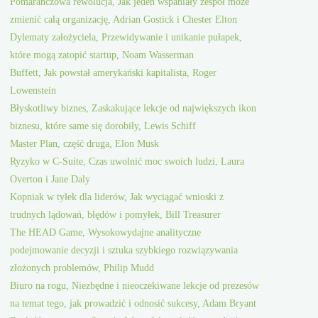
Pomarańczowa rewolucja, Jak jeden wspaniały zespół może
zmienić całą organizację, Adrian Gostick i Chester Elton
Dylematy założyciela, Przewidywanie i unikanie pułapek,
które mogą zatopić startup, Noam Wasserman
Buffett, Jak powstał amerykański kapitalista, Roger
Lowenstein
Błyskotliwy biznes, Zaskakujące lekcje od największych ikon
biznesu, które same się dorobiły, Lewis Schiff
Master Plan, część druga, Elon Musk
Ryzyko w C-Suite, Czas uwolnić moc swoich ludzi, Laura
Overton i Jane Daly
Kopniak w tyłek dla liderów, Jak wyciągać wnioski z
trudnych lądowań, błędów i pomyłek, Bill Treasurer
The HEAD Game, Wysokowydajne analityczne
podejmowanie decyzji i sztuka szybkiego rozwiązywania
złożonych problemów, Philip Mudd
Biuro na rogu, Niezbędne i nieoczekiwane lekcje od prezesów
na temat tego, jak prowadzić i odnosić sukcesy, Adam Bryant