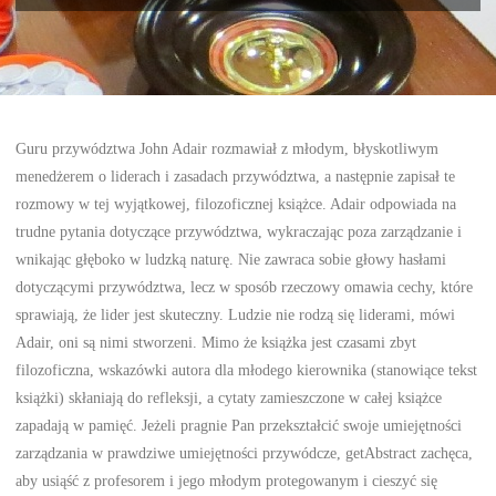
Guru przywództwa John Adair rozmawiał z młodym, błyskotliwym
menedżerem o liderach i zasadach przywództwa, a następnie zapisał te
rozmowy w tej wyjątkowej, filozoficznej książce. Adair odpowiada na
trudne pytania dotyczące przywództwa, wykraczając poza zarządzanie i
wnikając głęboko w ludzką naturę. Nie zawraca sobie głowy hasłami
dotyczącymi przywództwa, lecz w sposób rzeczowy omawia cechy, które
sprawiają, że lider jest skuteczny. Ludzie nie rodzą się liderami, mówi
Adair, oni są nimi stworzeni. Mimo że książka jest czasami zbyt
filozoficzna, wskazówki autora dla młodego kierownika (stanowiące tekst
książki) skłaniają do refleksji, a cytaty zamieszczone w całej książce
zapadają w pamięć. Jeżeli pragnie Pan przekształcić swoje umiejętności
zarządzania w prawdziwe umiejętności przywódcze, getAbstract zachęca,
aby usiąść z profesorem i jego młodym protegowanym i cieszyć się