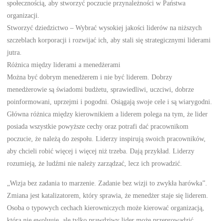
społecznością, aby stworzyć poczucie przynależności w Państwa
organizacji.
Stworzyć dziedzictwo – Wybrać wysokiej jakości liderów na niższych
szczeblach korporacji i rozwijać ich, aby stali się strategicznymi liderami
jutra.
Różnica między liderami a menedżerami
Można być dobrym menedżerem i nie być liderem. Dobrzy
menedżerowie są świadomi budżetu, sprawiedliwi, uczciwi, dobrze
poinformowani, uprzejmi i pogodni. Osiągają swoje cele i są wiarygodni.
Główna różnica między kierownikiem a liderem polega na tym, że lider
posiada wszystkie powyższe cechy oraz potrafi dać pracownikom
poczucie, że należą do zespołu. Liderzy inspirują swoich pracowników,
aby chcieli robić więcej i więcej niż trzeba. Dają przykład. Liderzy
rozumieją, że ludźmi nie należy zarządzać, lecz ich prowadzić.
„Wizja bez zadania to marzenie. Zadanie bez wizji to zwykła harówka”.
Zmiana jest katalizatorem, który sprawia, że menedżer staje się liderem.
Osoba o typowych cechach kierowniczych może kierować organizacją,
która nie ewoluuje, ale tylko prawdziwy lider może przeprowadzić