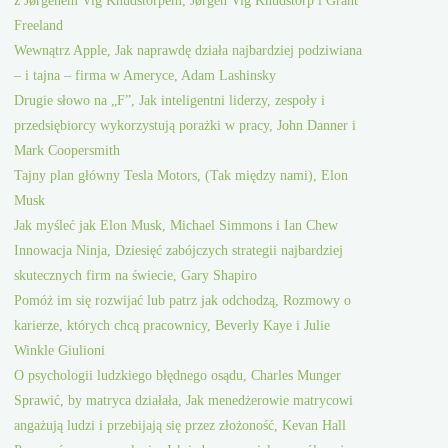
z Jørgenem Vig Knudstorpem, Jørgen Vig Knudstorp i Grant
Freeland
Wewnątrz Apple, Jak naprawdę działa najbardziej podziwiana
– i tajna – firma w Ameryce, Adam Lashinsky
Drugie słowo na „F”, Jak inteligentni liderzy, zespoły i
przedsiębiorcy wykorzystują porażki w pracy, John Danner i
Mark Coopersmith
Tajny plan główny Tesla Motors, (Tak między nami), Elon
Musk
Jak myśleć jak Elon Musk, Michael Simmons i Ian Chew
Innowacja Ninja, Dziesięć zabójczych strategii najbardziej
skutecznych firm na świecie, Gary Shapiro
Pomóż im się rozwijać lub patrz jak odchodzą, Rozmowy o
karierze, których chcą pracownicy, Beverly Kaye i Julie
Winkle Giulioni
O psychologii ludzkiego błędnego osądu, Charles Munger
Sprawić, by matryca działała, Jak menedżerowie matrycowi
angażują ludzi i przebijają się przez złożoność, Kevan Hall