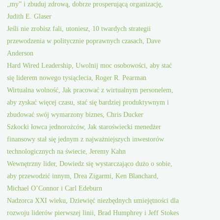
„my” i zbuduj zdrową, dobrze prosperującą organizację,
Judith E. Glaser
Jeśli nie zrobisz fali, utoniesz, 10 twardych strategii
przewodzenia w politycznie poprawnych czasach, Dave
Anderson
Hard Wired Leadership, Uwolnij moc osobowości, aby stać
się liderem nowego tysiąclecia, Roger R. Pearman
Wirtualna wolność, Jak pracować z wirtualnym personelem,
aby zyskać więcej czasu, stać się bardziej produktywnym i
zbudować swój wymarzony biznes, Chris Ducker
Szkocki łowca jednorożców, Jak staroświecki menedżer
finansowy stał się jednym z najważniejszych inwestorów
technologicznych na świecie, Jeremy Kahn
Wewnętrzny lider, Dowiedz się wystarczająco dużo o sobie,
aby przewodzić innym, Drea Zigarmi, Ken Blanchard,
Michael O’Connor i Carl Edeburn
Nadzorca XXI wieku, Dziewięć niezbędnych umiejętności dla
rozwoju liderów pierwszej linii, Brad Humphrey i Jeff Stokes