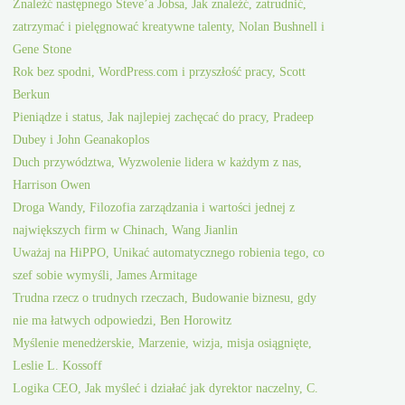
Znaleźć następnego Steve’a Jobsa, Jak znaleźć, zatrudnić,
zatrzymać i pielęgnować kreatywne talenty, Nolan Bushnell i
Gene Stone
Rok bez spodni, WordPress.com i przyszłość pracy, Scott
Berkun
Pieniądze i status, Jak najlepiej zachęcać do pracy, Pradeep
Dubey i John Geanakoplos
Duch przywództwa, Wyzwolenie lidera w każdym z nas,
Harrison Owen
Droga Wandy, Filozofia zarządzania i wartości jednej z
największych firm w Chinach, Wang Jianlin
Uważaj na HiPPO, Unikać automatycznego robienia tego, co
szef sobie wymyśli, James Armitage
Trudna rzecz o trudnych rzeczach, Budowanie biznesu, gdy
nie ma łatwych odpowiedzi, Ben Horowitz
Myślenie menedżerskie, Marzenie, wizja, misja osiągnięte,
Leslie L. Kossoff
Logika CEO, Jak myśleć i działać jak dyrektor naczelny, C.