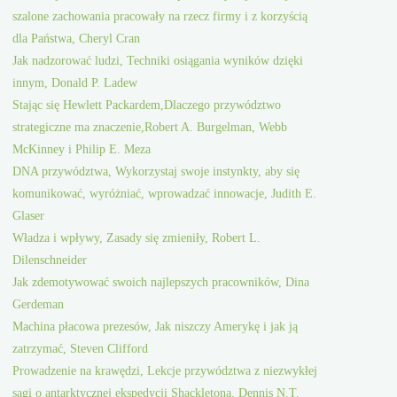
szalone zachowania pracowały na rzecz firmy i z korzyścią
dla Państwa, Cheryl Cran
Jak nadzorować ludzi, Techniki osiągania wyników dzięki
innym, Donald P. Ladew
Stając się Hewlett Packardem,Dlaczego przywództwo
strategiczne ma znaczenie,Robert A. Burgelman, Webb
McKinney i Philip E. Meza
DNA przywództwa, Wykorzystaj swoje instynkty, aby się
komunikować, wyróżniać, wprowadzać innowacje, Judith E.
Glaser
Władza i wpływy, Zasady się zmieniły, Robert L.
Dilenschneider
Jak zdemotywować swoich najlepszych pracowników, Dina
Gerdeman
Machina płacowa prezesów, Jak niszczy Amerykę i jak ją
zatrzymać, Steven Clifford
Prowadzenie na krawędzi, Lekcje przywództwa z niezwykłej
sagi o antarktycznej ekspedycji Shackletona, Dennis N.T.