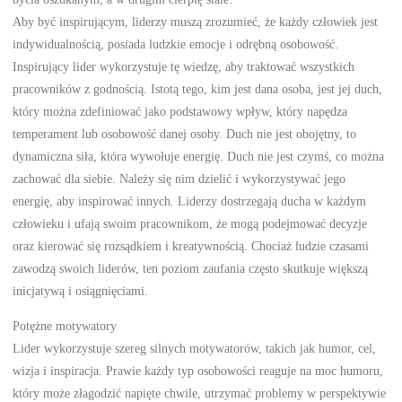
Aby być inspirującym, liderzy muszą zrozumieć, że każdy człowiek jest
indywidualnością, posiada ludzkie emocje i odrębną osobowość.
Inspirujący lider wykorzystuje tę wiedzę, aby traktować wszystkich
pracowników z godnością. Istotą tego, kim jest dana osoba, jest jej duch,
który można zdefiniować jako podstawowy wpływ, który napędza
temperament lub osobowość danej osoby. Duch nie jest obojętny, to
dynamiczna siła, która wywołuje energię. Duch nie jest czymś, co można
zachować dla siebie. Należy się nim dzielić i wykorzystywać jego
energię, aby inspirować innych. Liderzy dostrzegają ducha w każdym
człowieku i ufają swoim pracownikom, że mogą podejmować decyzje
oraz kierować się rozsądkiem i kreatywnością. Chociaż ludzie czasami
zawodzą swoich liderów, ten poziom zaufania często skutkuje większą
inicjatywą i osiągnięciami.
Potężne motywatory
Lider wykorzystuje szereg silnych motywatorów, takich jak humor, cel,
wizja i inspiracja. Prawie każdy typ osobowości reaguje na moc humoru,
który może złagodzić napięte chwile, utrzymać problemy w perspektywie