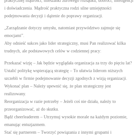
praktycznej mądrości, mieszanki zdrowego rozsądku, dobroci, inteligencji
i doświadczenia. Mądrość praktyczna rodzi silne umiejętności
podejmowania decyzji i dążenie do poprawy organizacji.
„Zarządzanie dotyczy umysłu, natomiast przywództwo zajmuje się
emocjami”.
Aby odnieść sukces jako lider strategiczny, musi Pan realizować kilka
trudnych, ale podstawowych celów w codziennej pracy:
Przekazać wizję – Jak będzie wyglądała organizacja za trzy do pięciu lat?
Ustalić politykę wspierającą strategię – To ułatwia liderom niższych
szczebli w firmie podejmowanie decyzji zgodnych z wizją organizacji.
Wykonać plan – Należy upewnić się, że plan strategiczny jest
realizowany.
Reorganizacja w razie potrzeby – Jeżeli coś nie działa, należy to
przeorganizować, aż do skutku.
Bądź cheerleaderem – Utrzymuj wysokie morale na każdym poziomie,
emanując entuzjazmem.
Stać się partnerem – Tworzyć powiązania z innymi grupami i