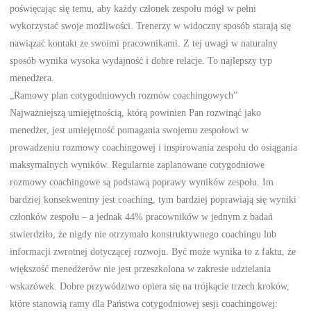
poświęcając się temu, aby każdy członek zespołu mógł w pełni
wykorzystać swoje możliwości. Trenerzy w widoczny sposób starają się
nawiązać kontakt ze swoimi pracownikami. Z tej uwagi w naturalny
sposób wynika wysoka wydajność i dobre relacje. To najlepszy typ
menedżera.
„Ramowy plan cotygodniowych rozmów coachingowych”
Najważniejszą umiejętnością, którą powinien Pan rozwinąć jako
menedżer, jest umiejętność pomagania swojemu zespołowi w
prowadzeniu rozmowy coachingowej i inspirowania zespołu do osiągania
maksymalnych wyników. Regularnie zaplanowane cotygodniowe
rozmowy coachingowe są podstawą poprawy wyników zespołu. Im
bardziej konsekwentny jest coaching, tym bardziej poprawiają się wyniki
członków zespołu – a jednak 44% pracowników w jednym z badań
stwierdziło, że nigdy nie otrzymało konstruktywnego coachingu lub
informacji zwrotnej dotyczącej rozwoju. Być może wynika to z faktu, że
większość menedżerów nie jest przeszkolona w zakresie udzielania
wskazówek. Dobre przywództwo opiera się na trójkącie trzech kroków,
które stanowią ramy dla Państwa cotygodniowej sesji coachingowej: