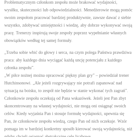
Problematycznym członkom zespołu może brakować wydajności,
wysiłku, skuteczności lub odpowiedzialności. Menedżerowie mogą pomóc
swoim zespołom pracować bardziej produktywnie, zawsze dawać z siebie
wszystko, zdobywać umiejętności i wiedzę, aby dobrze wykonywać swoją
pracę. Trenerzy inspirują swoje zespoły poprzez wypełnianie własnych
obowiązków według tej samej formuły.
„Trzeba sobie wbić do głowy i serca, na czym polega Państwa prawdziwa
praca: aby każdego dnia wyciągać każdą uncję potencjału z każdego
członka zespołu”.
„W piłce nożnej można opracować piękny plan gry” – powiedział trener
Hutchinsonowi. „Ale jeżeli rozgrywający nie potrafi zapanować nad
sytuacją na boisku, to zespół nie będzie w stanie wykonać tych zagrań”.
Członkowie zespołu oczekują od Pana wskazówek. Jeżeli jest Pan zbyt
skoncentrowany na własnej wydajności, nie mogą oni osiągnąć swoich
celów. Kiedy wyjaśnia Pan i stosuje formułę wydajności, upewnia się
Pan, że członkowie zespołu wiedzą, czego Pan od nich oczekuje. Wzór
pomaga im w bardziej konkretny sposób kierować swoją wydajnością, niż
gdyby chcieli osiągnąć abstrakcyjne cele liczbowe.