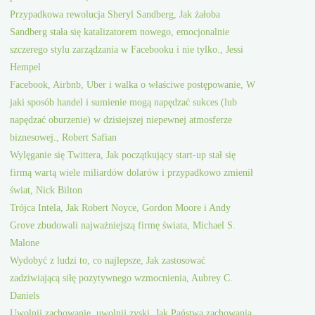
Przypadkowa rewolucja Sheryl Sandberg, Jak żałoba
Sandberg stała się katalizatorem nowego, emocjonalnie
szczerego stylu zarządzania w Facebooku i nie tylko., Jessi
Hempel
Facebook, Airbnb, Uber i walka o właściwe postępowanie, W
jaki sposób handel i sumienie mogą napędzać sukces (lub
napędzać oburzenie) w dzisiejszej niepewnej atmosferze
biznesowej., Robert Safian
Wylęganie się Twittera, Jak początkujący start-up stał się
firmą wartą wiele miliardów dolarów i przypadkowo zmienił
świat, Nick Bilton
Trójca Intela, Jak Robert Noyce, Gordon Moore i Andy
Grove zbudowali najważniejszą firmę świata, Michael S.
Malone
Wydobyć z ludzi to, co najlepsze, Jak zastosować
zadziwiającą siłę pozytywnego wzmocnienia, Aubrey C.
Daniels
Uwolnij zachowanie, uwolnij zyski, Jak Państwa zachowania