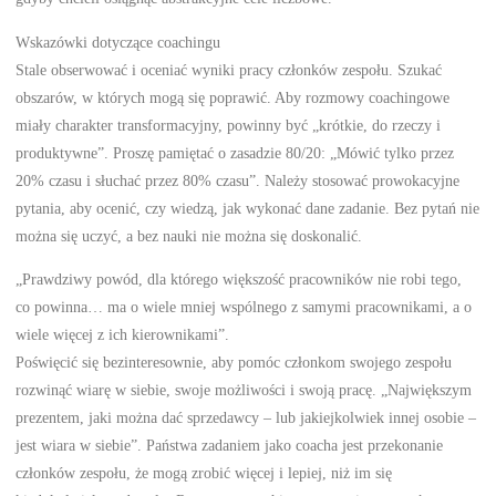
Wskazówki dotyczące coachingu
Stale obserwować i oceniać wyniki pracy członków zespołu. Szukać
obszarów, w których mogą się poprawić. Aby rozmowy coachingowe
miały charakter transformacyjny, powinny być „krótkie, do rzeczy i
produktywne”. Proszę pamiętać o zasadzie 80/20: „Mówić tylko przez
20% czasu i słuchać przez 80% czasu”. Należy stosować prowokacyjne
pytania, aby ocenić, czy wiedzą, jak wykonać dane zadanie. Bez pytań nie
można się uczyć, a bez nauki nie można się doskonalić.
„Prawdziwy powód, dla którego większość pracowników nie robi tego,
co powinna… ma o wiele mniej wspólnego z samymi pracownikami, a o
wiele więcej z ich kierownikami”.
Poświęcić się bezinteresownie, aby pomóc członkom swojego zespołu
rozwinąć wiarę w siebie, swoje możliwości i swoją pracę. „Największym
prezentem, jaki można dać sprzedawcy – lub jakiejkolwiek innej osobie –
jest wiara w siebie”. Państwa zadaniem jako coacha jest przekonanie
członków zespołu, że mogą zrobić więcej i lepiej, niż im się