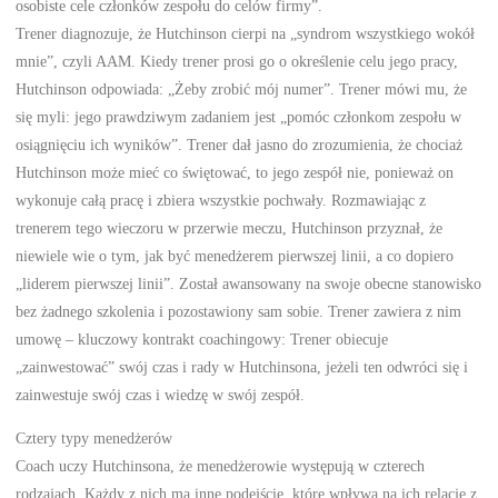
osobiste cele członków zespołu do celów firmy”.
Trener diagnozuje, że Hutchinson cierpi na „syndrom wszystkiego wokół
mnie”, czyli AAM. Kiedy trener prosi go o określenie celu jego pracy,
Hutchinson odpowiada: „Żeby zrobić mój numer”. Trener mówi mu, że
się myli: jego prawdziwym zadaniem jest „pomóc członkom zespołu w
osiągnięciu ich wyników”. Trener dał jasno do zrozumienia, że chociaż
Hutchinson może mieć co świętować, to jego zespół nie, ponieważ on
wykonuje całą pracę i zbiera wszystkie pochwały. Rozmawiając z
trenerem tego wieczoru w przerwie meczu, Hutchinson przyznał, że
niewiele wie o tym, jak być menedżerem pierwszej linii, a co dopiero
„liderem pierwszej linii”. Został awansowany na swoje obecne stanowisko
bez żadnego szkolenia i pozostawiony sam sobie. Trener zawiera z nim
umowę – kluczowy kontrakt coachingowy: Trener obiecuje
„zainwestować” swój czas i rady w Hutchinsona, jeżeli ten odwróci się i
zainwestuje swój czas i wiedzę w swój zespół.
Cztery typy menedżerów
Coach uczy Hutchinsona, że menedżerowie występują w czterech
rodzajach. Każdy z nich ma inne podejście, które wpływa na ich relacje z