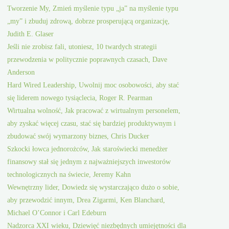
Tworzenie My, Zmień myślenie typu „ja” na myślenie typu
„my” i zbuduj zdrową, dobrze prosperującą organizację,
Judith E. Glaser
Jeśli nie zrobisz fali, utoniesz, 10 twardych strategii
przewodzenia w politycznie poprawnych czasach, Dave
Anderson
Hard Wired Leadership, Uwolnij moc osobowości, aby stać
się liderem nowego tysiąclecia, Roger R. Pearman
Wirtualna wolność, Jak pracować z wirtualnym personelem,
aby zyskać więcej czasu, stać się bardziej produktywnym i
zbudować swój wymarzony biznes, Chris Ducker
Szkocki łowca jednorożców, Jak staroświecki menedżer
finansowy stał się jednym z najważniejszych inwestorów
technologicznych na świecie, Jeremy Kahn
Wewnętrzny lider, Dowiedz się wystarczająco dużo o sobie,
aby przewodzić innym, Drea Zigarmi, Ken Blanchard,
Michael O’Connor i Carl Edeburn
Nadzorca XXI wieku, Dziewięć niezbędnych umiejętności dla