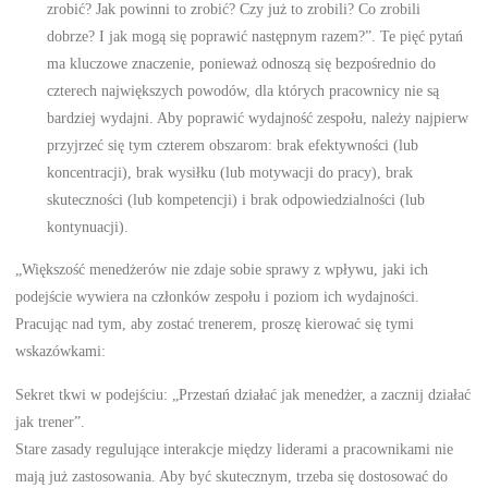
zrobić? Jak powinni to zrobić? Czy już to zrobili? Co zrobili
dobrze? I jak mogą się poprawić następnym razem?”. Te pięć pytań
ma kluczowe znaczenie, ponieważ odnoszą się bezpośrednio do
czterech największych powodów, dla których pracownicy nie są
bardziej wydajni. Aby poprawić wydajność zespołu, należy najpierw
przyjrzeć się tym czterem obszarom: brak efektywności (lub
koncentracji), brak wysiłku (lub motywacji do pracy), brak
skuteczności (lub kompetencji) i brak odpowiedzialności (lub
kontynuacji).
„Większość menedżerów nie zdaje sobie sprawy z wpływu, jaki ich
podejście wywiera na członków zespołu i poziom ich wydajności.
Pracując nad tym, aby zostać trenerem, proszę kierować się tymi
wskazówkami:
Sekret tkwi w podejściu: „Przestań działać jak menedżer, a zacznij działać
jak trener”.
Stare zasady regulujące interakcje między liderami a pracownikami nie
mają już zastosowania. Aby być skutecznym, trzeba się dostosować do