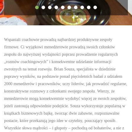
Wspaniali coachowie prowadzą najbardziej produktywne zespoły
firmowe. Ci wyjątkowi menedżerowie prowadzą swoich członków
zespołu do najwyższej wydajności poprzez prowadzenie regularnych
„rozmów coachingowych” i konsekwentne udzielanie informacji
zwrotnych na temat rozwoju. Brian Souza, specjalista w dziedzinie
poprawy wyników, na podstawie ponad pięcioletnich badań z udziałem
2000 menedżerów i pracowników, uczy liderów, jak prowadzić regularne,
konstruktywne rozmowy z członkami swojego zespołu. Wierzy, że
menedżerowie mogą konsekwentnie wydobyć więcej ze swoich zespołów,
jeżeli zastosują odpowiednie podejście. Souza wykorzystuje popularną w
książkach biznesowych bajkę, tworząc dwie zabawne, rozpoznawalne
postacie, które przekazują jego idee w czytelny, pouczający sposób.
Wszystkie słowa mądrości – i głupoty – pochodzą od bohaterów, a nie z