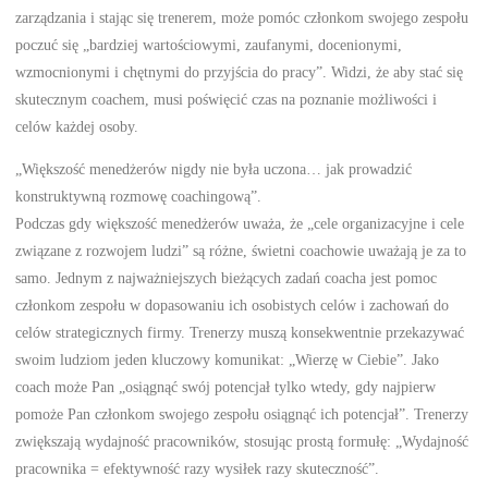
zarządzania i stając się trenerem, może pomóc członkom swojego zespołu
poczuć się „bardziej wartościowymi, zaufanymi, docenionymi,
wzmocnionymi i chętnymi do przyjścia do pracy”. Widzi, że aby stać się
skutecznym coachem, musi poświęcić czas na poznanie możliwości i
celów każdej osoby.
„Większość menedżerów nigdy nie była uczona… jak prowadzić
konstruktywną rozmowę coachingową”.
Podczas gdy większość menedżerów uważa, że „cele organizacyjne i cele
związane z rozwojem ludzi” są różne, świetni coachowie uważają je za to
samo. Jednym z najważniejszych bieżących zadań coacha jest pomoc
członkom zespołu w dopasowaniu ich osobistych celów i zachowań do
celów strategicznych firmy. Trenerzy muszą konsekwentnie przekazywać
swoim ludziom jeden kluczowy komunikat: „Wierzę w Ciebie”. Jako
coach może Pan „osiągnąć swój potencjał tylko wtedy, gdy najpierw
pomoże Pan członkom swojego zespołu osiągnąć ich potencjał”. Trenerzy
zwiększają wydajność pracowników, stosując prostą formułę: „Wydajność
pracownika = efektywność razy wysiłek razy skuteczność”.