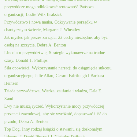
przywódcze mogą odblokować rentowność Państwa
organizacji, Leslie Wilk Braksick
Przywództwo i nowa nauka, Odkrywanie porządku w
chaotycznym świecie, Margaret J. Wheatley
Jak myśleć jak prezes zarządu, 22 cechy niezbędne, aby być
osobą na szczycie, Debra A. Benton
Lincoln o przywództwie, Strategie wykonawcze na trudne
czasy, Donald T. Phillips
Siła opowieści, Wykorzystanie narracji do osiągnięcia sukcesu
organizacyjnego, Julie Allan, Gerard Fairtlough i Barbara
Heinzen
Triada przywództwa, Wiedza, zaufanie i władza, Dale E.
Zand
Lwy nie muszą ryczeć, Wykorzystanie mocy przywódczej
prezencji zawodowej, aby się wyróżnić, dopasować i iść do
przodu, Debra A. Benton
Top Dog, Inny rodzaj książki o stawaniu się doskonałym
liderem, J. David Pincus i J. Nicholas DeBonis