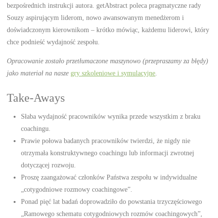
bezpośrednich instrukcji autora. getAbstract poleca pragmatyczne rady
Souzy aspirującym liderom, nowo awansowanym menedżerom i
doświadczonym kierownikom – krótko mówiąc, każdemu liderowi, który
chce podnieść wydajność zespołu.
Opracowanie zostało przetłumaczone maszynowo (przepraszamy za błędy)
jako materiał na nasze
gry szkoleniowe i symulacyjne
.
Take-Aways
Słaba wydajność pracowników wynika przede wszystkim z braku
coachingu.
Prawie połowa badanych pracowników twierdzi, że nigdy nie
otrzymała konstruktywnego coachingu lub informacji zwrotnej
dotyczącej rozwoju.
Proszę zaangażować członków Państwa zespołu w indywidualne
„cotygodniowe rozmowy coachingowe”.
Ponad pięć lat badań doprowadziło do powstania trzyczęściowego
„Ramowego schematu cotygodniowych rozmów coachingowych”,