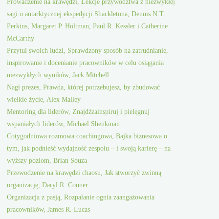
Prowadzenie na krawędzi, Lekcje przywództwa z niezwykłej
sagi o antarktycznej ekspedycji Shackletona, Dennis N.T.
Perkins, Margaret P. Holtman, Paul R. Kessler i Catherine
McCarthy
Przytul swoich ludzi, Sprawdzony sposób na zatrudnianie,
inspirowanie i docenianie pracowników w celu osiągania
niezwykłych wyników, Jack Mitchell
Nagi prezes, Prawda, której potrzebujesz, by zbudować
wielkie życie, Alex Malley
Mentoring dla liderów, Znajdźzainspiruj i pielęgnuj
wspaniałych liderów, Michael Shenkman
Cotygodniowa rozmowa coachingowa, Bajka biznesowa o
tym, jak podnieść wydajność zespołu – i swoją karierę – na
wyższy poziom, Brian Souza
Przewodzenie na krawędzi chaosu, Jak stworzyć zwinną
organizację, Daryl R. Conner
Organizacja z pasją, Rozpalanie ognia zaangażowania
pracowników, James R. Lucas