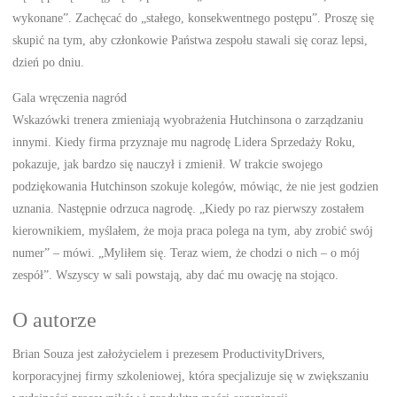
wykonane”. Zachęcać do „stałego, konsekwentnego postępu”. Proszę się
skupić na tym, aby członkowie Państwa zespołu stawali się coraz lepsi,
dzień po dniu.
Gala wręczenia nagród
Wskazówki trenera zmieniają wyobrażenia Hutchinsona o zarządzaniu
innymi. Kiedy firma przyznaje mu nagrodę Lidera Sprzedaży Roku,
pokazuje, jak bardzo się nauczył i zmienił. W trakcie swojego
podziękowania Hutchinson szokuje kolegów, mówiąc, że nie jest godzien
uznania. Następnie odrzuca nagrodę. „Kiedy po raz pierwszy zostałem
kierownikiem, myślałem, że moja praca polega na tym, aby zrobić swój
numer” – mówi. „Myliłem się. Teraz wiem, że chodzi o nich – o mój
zespół”. Wszyscy w sali powstają, aby dać mu owację na stojąco.
O autorze
Brian Souza jest założycielem i prezesem ProductivityDrivers,
korporacyjnej firmy szkoleniowej, która specjalizuje się w zwiększaniu