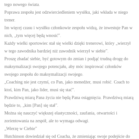
tego nowego świata.
Poprawa zespołu jest odzwierciedleniem wysiłku, jaki wkłada w niego
trener.
Im więcej czasu i wysiłku członkowie zespołu widzą, że inwestuje Pan w
nich, „tym więcej będą wnosić”.
Każdy wielki sportowiec stał się wielki dzięki trenerowi, który „wierzył
w tego zawodnika bardziej niż zawodnik wierzył w siebie”.
Proszę zbadać siebie, być gotowym do zmian i podjąć trudną drogę do
maksymalizacji swojego potencjału, aby móc inspirować członków
swojego zespołu do maksymalizacji swojego.
„Coaching nie jest czymś, co Pan, jako menedżer, musi robić. Coach to
ktoś, kim Pan, jako lider, musi się stać”.
Prawdziwą miarą Pana życia nie będą Pana osiągnięcia. Prawdziwą miarą
będzie to, „kim [Pan] się stał”.
Można się nauczyć większej elastyczności, zaufania, otwartości i
zorientowania na zespół, ale to wymaga odwagi.
„Wierzę w Ciebie”
Hutchinson dowiedział się od Coacha, że zmieniając swoje podejście do