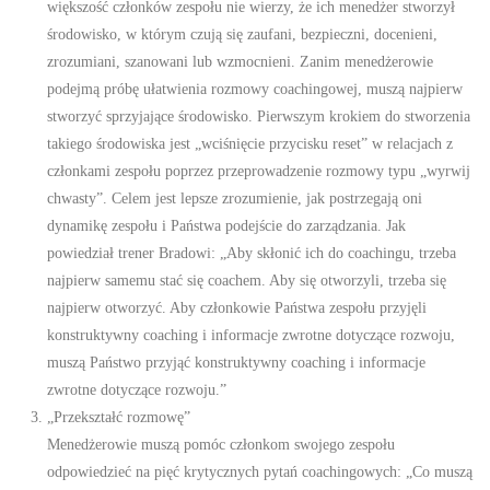
większość członków zespołu nie wierzy, że ich menedżer stworzył
środowisko, w którym czują się zaufani, bezpieczni, docenieni,
zrozumiani, szanowani lub wzmocnieni. Zanim menedżerowie
podejmą próbę ułatwienia rozmowy coachingowej, muszą najpierw
stworzyć sprzyjające środowisko. Pierwszym krokiem do stworzenia
takiego środowiska jest „wciśnięcie przycisku reset” w relacjach z
członkami zespołu poprzez przeprowadzenie rozmowy typu „wyrwij
chwasty”. Celem jest lepsze zrozumienie, jak postrzegają oni
dynamikę zespołu i Państwa podejście do zarządzania. Jak
powiedział trener Bradowi: „Aby skłonić ich do coachingu, trzeba
najpierw samemu stać się coachem. Aby się otworzyli, trzeba się
najpierw otworzyć. Aby członkowie Państwa zespołu przyjęli
konstruktywny coaching i informacje zwrotne dotyczące rozwoju,
muszą Państwo przyjąć konstruktywny coaching i informacje
zwrotne dotyczące rozwoju.”
„Przekształć rozmowę”
Menedżerowie muszą pomóc członkom swojego zespołu
odpowiedzieć na pięć krytycznych pytań coachingowych: „Co muszą