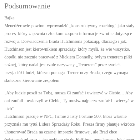
Podsumowanie
Bajka
Menedżerowie powinni wprowadzić „konstruktywny coaching” jako stały
proces, który zapewnia członkom zespołu informacje zwrotne dotyczące
rozwoju. Doświadczenia Brada Hutchinsona pokazują, dlaczego i jak.
Hutchinson jest kierownikiem sprzedaży, który myśli, że wie wszystko,
dopóki nie zacznie pracować z Mickiem Donnelly, byłym trenerem piłki
nożnej, który nadal jest czule nazywany „Trenerem” przez swoich
przyjaciół i ludzi, którym pomaga. Trener uczy Brada, czego wymaga
skuteczne kierowanie zespołem.
„Aby ludzie poszli za Tobą, muszą Ci zaufać i uwierzyć w Ciebie… Aby
oni zaufali i uwierzyli w Ciebie, Ty musisz najpierw zaufać i uwierzyć w
nich”.
Hutchinson pracuje w NPC, firmie z listy Fortune 500, która właśnie
przyznała mu tytuł Lidera Sprzedaży Roku. Prezes firmy planuje wkrótce
uhonorować Brada na czarnej imprezie firmowej, ale Brad chce
świętować od razu, więc wybiera się do Halftime, popularnego lokalnego