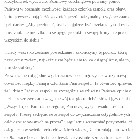
kiedykolwiek wydawało. Rozmowy coachingowe powinny pomóc
Państwu w poznaniu możliwości każdego członka zespołu oraz obaw,
które powstrzymują każdego z nich przed maksymalnym wykorzystaniem
tych darów. „Aby przekonać, trzeba najpierw być przekonanym. Trzeba
mieć zaufanie nie tylko do swojego produktu i swojej firmy, ale przede
wszystkim do siebie.”
„Kiedy wszystko zostanie powiedziane i zakończymy tę podróż, którą
nazywamy życiem, najważniejsze będzie nie to, co osiągnęliśmy, ale to,
kim się staliśmy”.
Prowadzenie cotygodniowych rozmów coachingowych stworzy nową
otwartość między Panią a członkami Pani zespołu. Ta otwartość sprawia,
że ludzie z Państwa zespołu są szczególnie wrażliwi na Państwa opinie o
nich. Proszę zwracać uwagę na swój ton głosu, dobór słów i język ciała.
„Wszystko, co Pan robi i czego się Pan uczy, wysyła wiadomość do
zespołu. Proszę zachęcać swój zespół do „wyznaczania cotygodniowych
celów zorientowanych na proces” i regularnie wzmacniać pozytywnie ich
osiągnięcia w świetle tych celów. Niech wiedzą, że doceniają Państwo ich
ciężką pracę i osiągnięcia, ponieważ „co zostanie wzmocnione, zostanie