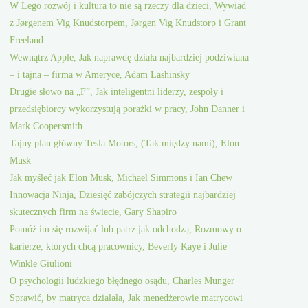
W Lego rozwój i kultura to nie są rzeczy dla dzieci, Wywiad
z Jørgenem Vig Knudstorpem, Jørgen Vig Knudstorp i Grant
Freeland
Wewnątrz Apple, Jak naprawdę działa najbardziej podziwiana
– i tajna – firma w Ameryce, Adam Lashinsky
Drugie słowo na „F”, Jak inteligentni liderzy, zespoły i
przedsiębiorcy wykorzystują porażki w pracy, John Danner i
Mark Coopersmith
Tajny plan główny Tesla Motors, (Tak między nami), Elon
Musk
Jak myśleć jak Elon Musk, Michael Simmons i Ian Chew
Innowacja Ninja, Dziesięć zabójczych strategii najbardziej
skutecznych firm na świecie, Gary Shapiro
Pomóż im się rozwijać lub patrz jak odchodzą, Rozmowy o
karierze, których chcą pracownicy, Beverly Kaye i Julie
Winkle Giulioni
O psychologii ludzkiego błędnego osądu, Charles Munger
Sprawić, by matryca działała, Jak menedżerowie matrycowi