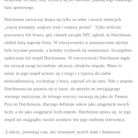
baru sportowego.
Hutchinson zazwyczaj skupia się tylko na sobie i swoich ambicjach:
„więcej pieniędzy, większy tytuł i większy prestiż”. Tylko nieliczni
pracownicy bili brawo, gdy członek zarządu NPC ogłosił, że Hutchinson
zdobył dużą nagrodę firmy. W rzeczywistości w pomieszczeniu słychać
było wyraźne pomruki, a koledzy wydawali się oszołomieni. Szczególnie
zaskoczony był zespół Hutchinsona. W rzeczywistości Hutchinson nigdy
nie zwracał uwagi na osobiste odczucia członków zespołu. Mimo to
uznał, że jego zespół ucieszy się z niego i z typową dla siebie
nieświadomością, wychodząc z biura, zaprosił ich do baru. Nikt z zespołu
Hutchinsona nie pojawia się w barze, ale spotyka on intrygującego
starszego mężczyznę, do którego wszyscy zwracają się jako do Trenera.
Pyta on Hutchinsona, dlaczego definiuje sukces jako osiągnięcie swoich
liczb, a nie jako osiągnięcie liczb zespołu. Hutchinson upiera się, że jego
zespół nie osiągnąłby swoich wyników bez jego osobistej interwencji.
„Liderzy „inwestują czas, aby zrozumieć swoich ludzi i dopasować