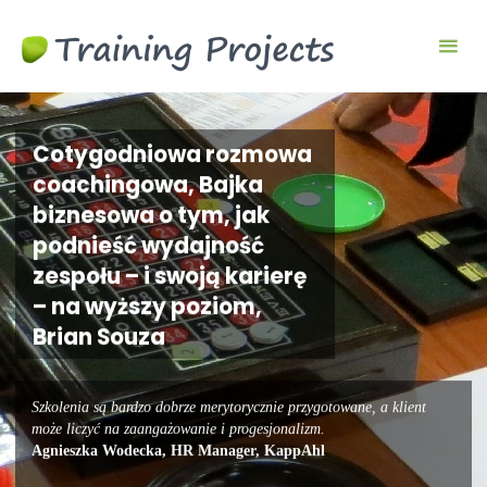
Gry
biznesowe i
szkoleniowe
Cotygodniowa rozmowa
coachingowa, Bajka
biznesowa o tym, jak
podnieść wydajność
zespołu – i swoją karierę
– na wyższy poziom,
Brian Souza
Szkolenia są bardzo dobrze merytorycznie przygotowane, a klient
może liczyć na zaangażowanie i progesjonalizm.
Agnieszka Wodecka, HR Manager, KappAhl